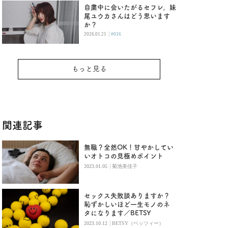
自粛中に会いたがるセフレ。妹
尾ユウカさんはどう思います
か？
|
2026.01.21
#016
もっと見る
関連記事
無職？全然OK！甘やかしてい
いオトコの見極めポイント
|
2023.01.05
菊池美佳子
セックス失敗談ありますか？
恥ずかしいほど一生モノのネ
タになります／BETSY
|
2023.10.12
BETSY（ベッツィー）