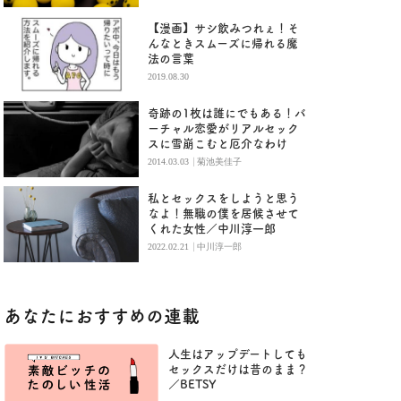
【漫画】サシ飲みつれぇ！そ
んなときスムーズに帰れる魔
法の言葉
2019.08.30
奇跡の1枚は誰にでもある！バ
ーチャル恋愛がリアルセック
スに雪崩こむと厄介なわけ
|
2014.03.03
菊池美佳子
私とセックスをしようと思う
なよ！無職の僕を居候させて
くれた女性／中川淳一郎
|
2022.02.21
中川淳一郎
あなたにおすすめの連載
人生はアップデートしても
セックスだけは昔のまま？
／BETSY