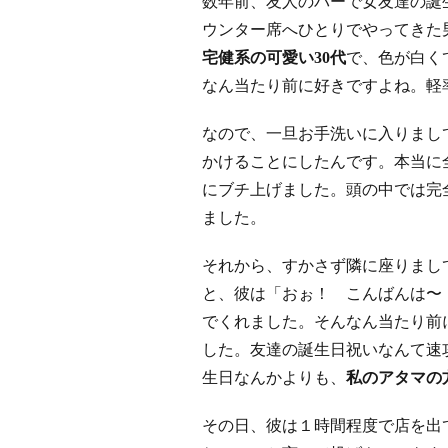
数年前、友人のバーで女友達の誕
ウンター席へひとりでやってきた
宅健系の可愛い30代
で、色が白く
なん当たり前に好きですよね。軽
なので、一旦お手洗いに入りまし
かけることにしたんです。本当に全盛
にブチ上げました。頭の中では完全にエ
ました。
それから、すかさず隣に座りまし
と、彼は「おぉ！ こんばんは〜
でくれました。そんなん当たり前
した。友達の誕生日祝いなんて速
生日なんかよりも、
私のアタマの
その日、彼は１時間程度で店を出