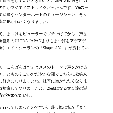
生日会をしていたときのこと。深夜２時過ぎにカ
男性がマジでドストライクだったんです。
V6の三
て綺麗なセンターパートのミュージシャン。そん
率に抱かれたくなりました。
て、まつげをビューラーでブチ上げてから、声を
期のULTRA JAPANよりもまつげをアゲアゲ
ド・シーランの『Shape of You』が流れてい
て「こんばんは〜」とメスのトーンで声をかける
！」とものすごいおだやかな顔でこちらに微笑ん
に好きになりますよね。軽率に抱かれたくなりま
攻放棄してやりましたよ。26歳になる女友達の誕
方がおめでたいし
。
て行ってしまったのですが、帰り際に私が「また