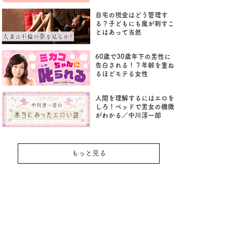
自宅の現金はどう管理す
る？子どもにも魔が刺すこ
とはあって当然
60歳で30歳年下の男性に
告白される！？年齢を重ね
るほどモテる女性
人間を理解するにはエロを
しろ！ベッドで男女の機微
がわかる／中川淳一郎
もっと見る