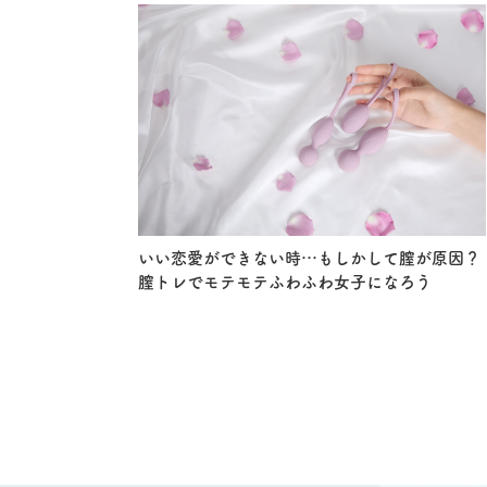
いい恋愛ができない時…もしかして膣が原因？
膣トレでモテモテふわふわ女子になろう