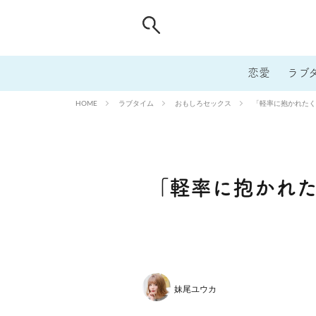
恋愛
ラブ
ラブタイム
おもしろセックス
「軽率に抱かれたく
HOME
「軽率に抱かれた
妹尾ユウカ