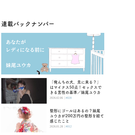
連載バックナンバー
「俺んちの犬、見に来る？」
はマイナス50点！セックスで
きる男性の基準／妹尾ユウカ
|
2026.02.06
#020
整形にゴールはあるの？妹尾
ユウカが200万円の整形を経て
感じたこと
|
2026.01.28
#012