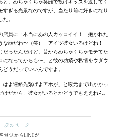
ると、めちゃくちゃ笑顔で投げキッスを返してく
モすぎる光景なのですが、当たり前に好きになり
した。
の店員に「本当にあの人カッコイイ！ 抱かれた
そうな顔だわ〜（笑） アイツ彼女いるけどね！
じだったんだけど、昔からめちゃくちゃモテてた
ロになってからも〜」と彼の功績や私情をウダウ
んどうだっていいんですよ。
、はよ連絡先繋げよアホが」と喉元まで出かかっ
だけだから、彼女がいるとかどうでもええねん。
次のページ
宅健似からLINEが