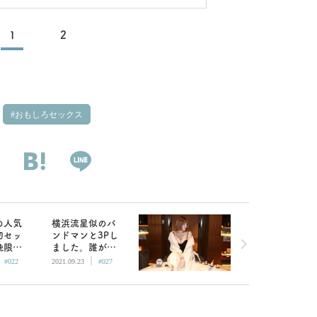
1
2
おもしろセックス
の人気
横浜流星似のバ
初セッ
ンドマンと3Pし
晩限り
ました。誰が一
|
|
ないけ
番ヤバイか決め
#022
2021.09.23
#027
ある」
がたい試合／妹
ウカ
尾ユウカ