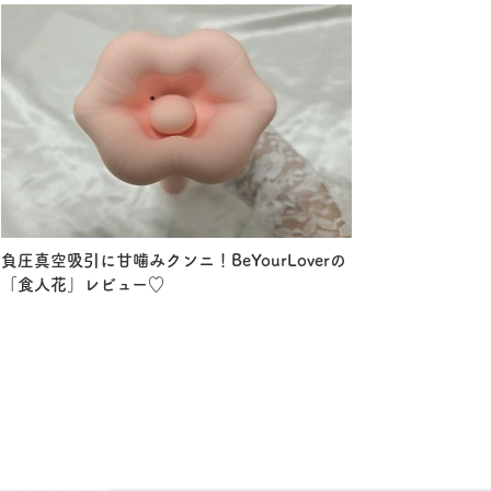
負圧真空吸引に甘噛みクンニ！BeYourLoverの
「食人花」レビュー♡