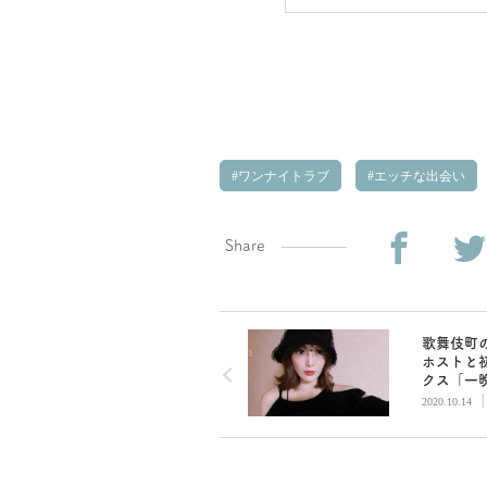
ワンナイトラブ
エッチな出会い
Share
歌舞伎町
ホストと
クス「一
にラブは
2020.10.14
どラフは
／妹尾ユ