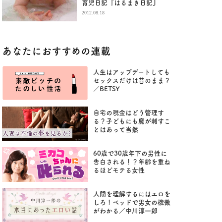
育児日記『はるまき日記』
2012.08.18
あなたにおすすめの連載
人生はアップデートしても
セックスだけは昔のまま？
／BETSY
自宅の現金はどう管理す
る？子どもにも魔が刺すこ
とはあって当然
60歳で30歳年下の男性に
告白される！？年齢を重ね
るほどモテる女性
人間を理解するにはエロを
しろ！ベッドで男女の機微
がわかる／中川淳一郎