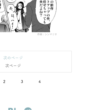
作画：シンマミサ
次のページ
次ページ
2
3
4