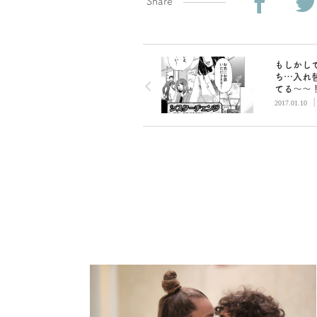
Share
もしかし
ち…入れ
てる～～
／【漫画
2017.01.10
ターチェ
（1）