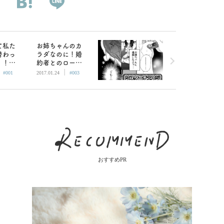
て私た
お姉ちゃんのカ
替わっ
ラダなのに！婚
！！？
約者とのローシ
|
|
】シス
ョンセックス／
#001
2017.01.24
#003
ンジ
【漫画】シスタ
ーチェンジ（3）
おすすめPR