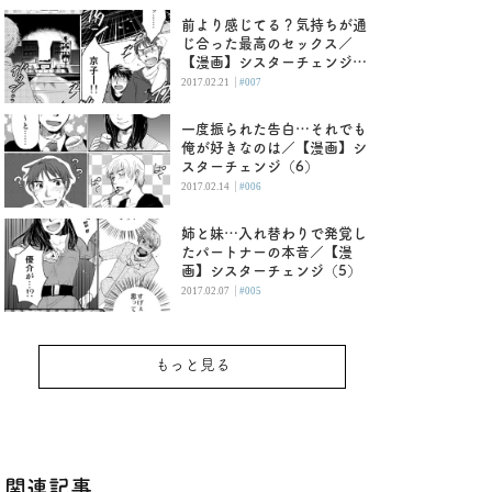
前より感じてる？気持ちが通
じ合った最高のセックス／
【漫画】シスターチェンジ
（最終回）
|
2017.02.21
#007
一度振られた告白…それでも
俺が好きなのは／【漫画】シ
スターチェンジ（6）
|
2017.02.14
#006
姉と妹…入れ替わりで発覚し
たパートナーの本音／【漫
画】シスターチェンジ（5）
|
2017.02.07
#005
もっと見る
関連記事