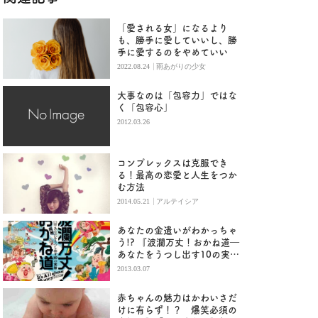
「愛される女」になるより
も、勝手に愛していいし、勝
手に愛するのをやめていい
|
2022.08.24
雨あがりの少女
大事なのは「包容力」ではな
く「包容心」
2012.03.26
コンプレックスは克服でき
る！最高の恋愛と人生をつか
む方法
|
2014.05.21
アルテイシア
あなたの金遣いがわかっちゃ
う!? 『波瀾万丈！おかね道―
あなたをうつし出す10の実
験』
2013.03.07
赤ちゃんの魅力はかわいさだ
けに有らず！？ 爆笑必須の