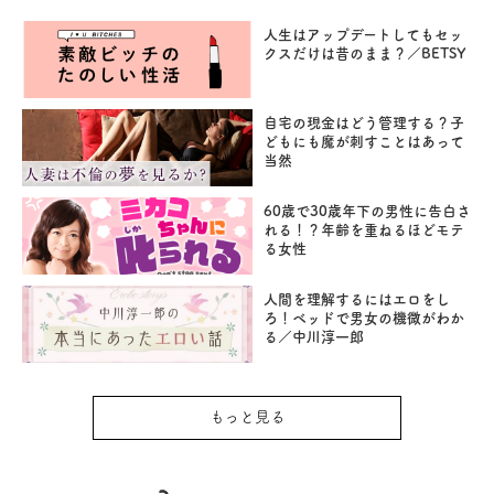
人生はアップデートしてもセッ
クスだけは昔のまま？／BETSY
自宅の現金はどう管理する？子
どもにも魔が刺すことはあって
当然
60歳で30歳年下の男性に告白さ
れる！？年齢を重ねるほどモテ
る女性
人間を理解するにはエロをし
ろ！ベッドで男女の機微がわか
る／中川淳一郎
もっと見る