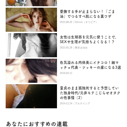
愛撫する手が止まらない！「ごま
油」でつるすべ肌になる裏ワザ
|
2025.08.20
OliviA（オリビア）
女性は生殖器を元気に使うことで、
SEXや生理が気持ちよくなる！？
|
2025.05.28
奥谷まゆみ
色気溢れる肉体美にイチコロ！細マ
ッチョ代表・ツッキーの虜になる3選
2016.03.12
童貞のまま孤独死すると予想してい
た独身時代/元非モテこじらせオタク
の性事情（2）
|
2014.12.24
アルテイシア
あなたにおすすめの連載