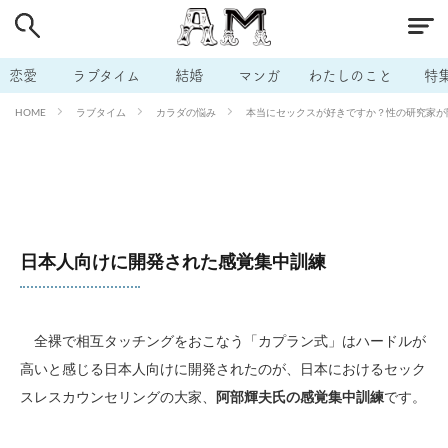
# 付き合いたい
# 男の本音
# セフレ
# 浮気
# 不倫
# 出会う方法
# マッチングアプリ
恋愛
ラブタイム
結婚
マンガ
わたしのこと
特
# ラブグッズ
# 体の相性
# イケない
ラブタイム
カラダの悩み
本当にセックスが好きですか？性の研究家が開
HOME
# ビッチの話
# エロスポット
# キャリア
# 恋愛相談
# モテテク
# セフレから本命へ
# 結婚したい
# セフレがほしい
# 夫婦の悩み
# おもしろライフ
日本人向けに開発された感覚集中訓練
全裸で相互タッチングをおこなう「カプラン式」はハードルが
高いと感じる日本人向けに開発されたのが、日本におけるセック
スレスカウンセリングの大家、
阿部輝夫氏の感覚集中訓練
です。