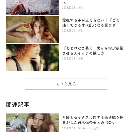
へ
|
2025.12.31
#004
愛撫する手が止まらない！「ごま
油」でつるすべ肌になる裏ワザ
|
2025.08.20
#061
「あどけなさ萌え」男から学ぶ欲情
させるスイッチの探し方
|
2025.03.28
#058
もっと見る
関連記事
月経とセックスに対する価値観を揺
るがした鈴木保奈美との出会い
|
2016.09.25
OliviA（オリビア）