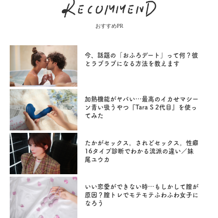
おすすめPR
今、話題の「おふろデート」って何？彼
とラブラブになる方法を教えます
加熱機能がヤバい…最高のイカせマシー
ン青い吸うやつ『Tara S 2代目』を使っ
てみた
たかがセックス。されどセックス。性癖
16タイプ診断でわかる流派の違い／妹
尾ユウカ
いい恋愛ができない時…もしかして膣が
原因？膣トレでモテモテふわふわ女子に
なろう