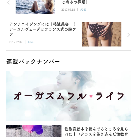
と痛みの種類」
|
2017.06.18
#043
アンチエイジングには「粘液美容」！
アーユルヴェーダとフランス式の膣ケ
ア
|
2017.07.02
#045
連載バックナンバー
性教育絵本を読んでるところを見ら
れた！→クラスを巻き込んだ性教育