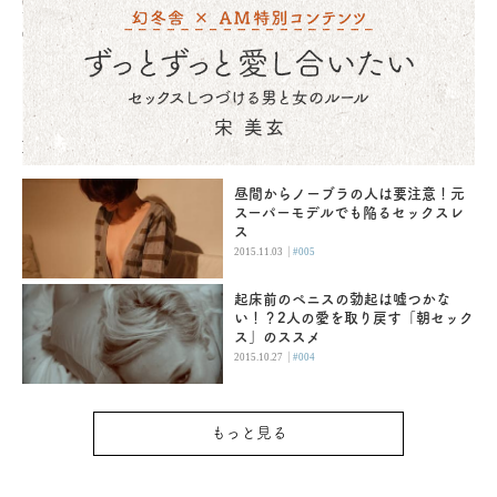
昼間からノーブラの人は要注意！元
スーパーモデルでも陥るセックスレ
ス
|
2015.11.03
#005
起床前のペニスの勃起は嘘つかな
い！？2人の愛を取り戻す「朝セック
ス」のススメ
|
2015.10.27
#004
もっと見る