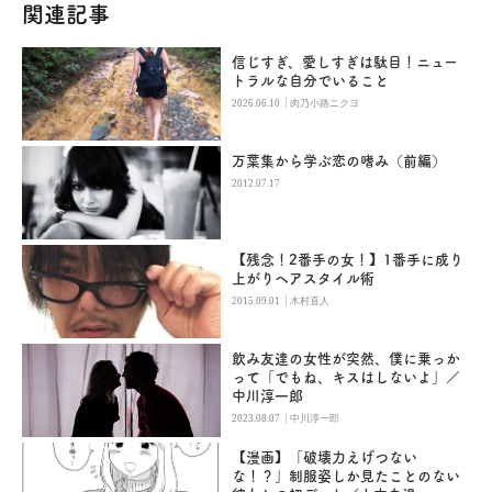
関連記事
信じすぎ、愛しすぎは駄目！ニュー
トラルな自分でいること
|
2026.06.10
肉乃小路ニクヨ
万葉集から学ぶ恋の嗜み（前編）
2012.07.17
【残念！2番手の女！】1番手に成り
上がりヘアスタイル術
|
2015.09.01
木村直人
飲み友達の女性が突然、僕に乗っか
って「でもね、キスはしないよ」／
中川淳一郎
|
2023.08.07
中川淳一郎
【漫画】「破壊力えげつない
な！？」制服姿しか見たことのない