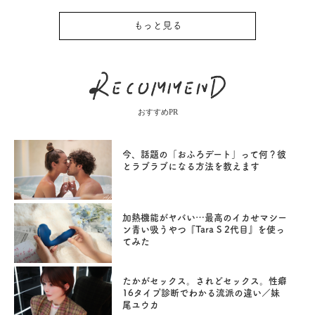
もっと見る
おすすめPR
今、話題の「おふろデート」って何？彼
とラブラブになる方法を教えます
加熱機能がヤバい…最高のイカせマシー
ン青い吸うやつ『Tara S 2代目』を使っ
てみた
たかがセックス。されどセックス。性癖
16タイプ診断でわかる流派の違い／妹
尾ユウカ