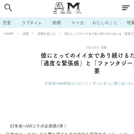
# 付き合いたい
# 男の本音
# セフレ
# 浮気
# 不倫
# 出会う方法
# マッチングアプリ
# ラブグッズ
# 体の相
恋愛
ラブタイム
結婚
マンガ
わたしのこと
特
# イケない
# ビッチの話
# エロスポット
# キャリア
恋愛
恋愛を楽しむ
彼にとってのイイ女であり続けるためには「適度な
HOME
# 恋愛相談
# モテテク
# セフレから本命へ
# 結婚したい
2015.10.13
恋愛
# セフレがほしい
# 夫婦の悩み
# おもしろライフ
彼にとってのイイ女であり続ける
「適度な緊張感」と「ファンタジー
要
幻冬舎×AM特別コンテンツ／ずっとずっと愛し合いた
幻冬舎×AMコラボ企画第1弾！