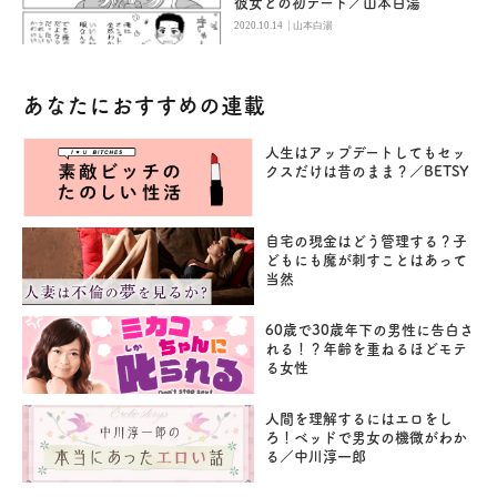
彼女との初デート／山本白湯
|
2020.10.14
山本白湯
あなたにおすすめの連載
人生はアップデートしてもセッ
クスだけは昔のまま？／BETSY
自宅の現金はどう管理する？子
どもにも魔が刺すことはあって
当然
60歳で30歳年下の男性に告白さ
れる！？年齢を重ねるほどモテ
る女性
人間を理解するにはエロをし
ろ！ベッドで男女の機微がわか
る／中川淳一郎