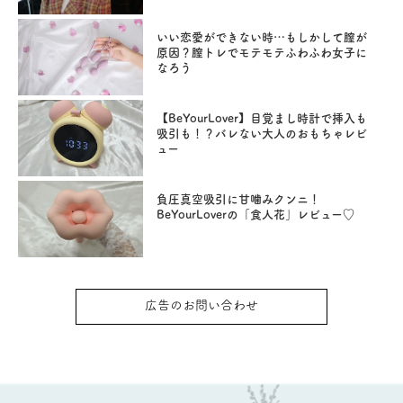
いい恋愛ができない時…もしかして膣が
原因？膣トレでモテモテふわふわ女子に
なろう
【BeYourLover】目覚まし時計で挿入も
吸引も！？バレない大人のおもちゃレビ
ュー
負圧真空吸引に甘噛みクンニ！
BeYourLoverの「食人花」レビュー♡
広告のお問い合わせ