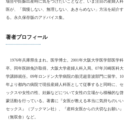
場合や妊娠出産時に気をつけたいことなど、いま注目の産婦人科
医が、「我慢しない、無理しない、あきらめない」方法を紹介す
る。永久保存版のアドバイス集。
著者プロフィール
1976年兵庫県生まれ。医学博士。2001年大阪大学医学部医学科
卒。同年医師免許取得。大阪大学産婦人科入局。07年川崎医科大
学講師就任。09年ロンドン大学病院の胎児超音波部門に留学。10
年より都内の病院で現役産婦人科医として従事すると同時に、セ
ックスや女性の性、妊娠などについて女性の立場から積極的な啓
蒙活動を行っている。著書に『女医が教える本当に気持ちのいい
セックス』（ブックマン社）、『産科女医からの大切なお願い』
（無双舎）など。