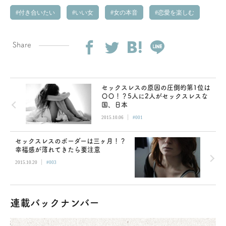
付き合いたい
いい女
女の本音
恋愛を楽しむ
Share
セックスレスの原因の圧倒的第1位は
〇〇！？5人に2人がセックスレスな
国、日本
|
2015.10.06
#001
セックスレスのボーダーは三ヶ月！？
幸福感が薄れてきたら要注意
|
2015.10.20
#003
連載バックナンバー