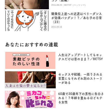
コツ（前編）
|
2015.08.20
BETSY（ベッツィー）
騎乗位上達への近道はベリーダンス
が効果バツグン！？／あむ子の日常
（23）
2015.09.18
あなたにおすすめの連載
人生はアップデートしてもセッ
クスだけは昔のまま？／BETSY
セックスや結婚。一括りされる
言葉にもそれぞれ別のストーリ
ーがある
60歳で30歳年下の男性に告白さ
れる！？年齢を重ねるほどモテ
る女性