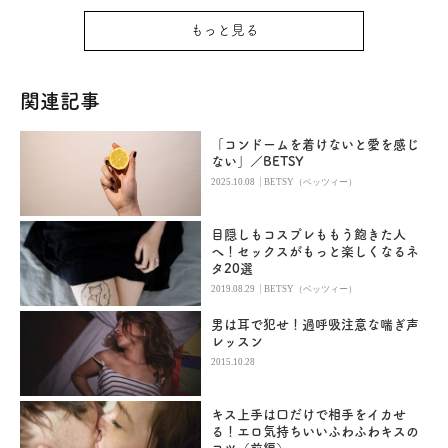
もっと見る
関連記事
「コンドームを着けないと愛を感じ
ない」／BETSY
|
2025.10.08
BETSY（ベッツィー）
目隠しもコスプレももう飽きた人
へ！セックスがもっと楽しくなるネ
タ20選
|
2019.08.29
BETSY（ベッツィー）
男は耳で犯せ！過呼吸注意な喘ぎ声
レッスン
2015.10.28
キス上手は口だけで相手をイカせ
る！エロ気持ちいいふわふわキスの