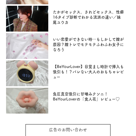
たかがセックス。されどセックス。性癖
16タイプ診断でわかる流派の違い／妹
尾ユウカ
いい恋愛ができない時…もしかして膣が
原因？膣トレでモテモテふわふわ女子に
なろう
【BeYourLover】目覚まし時計で挿入も
吸引も！？バレない大人のおもちゃレビ
ュー
負圧真空吸引に甘噛みクンニ！
BeYourLoverの「食人花」レビュー♡
広告のお問い合わせ