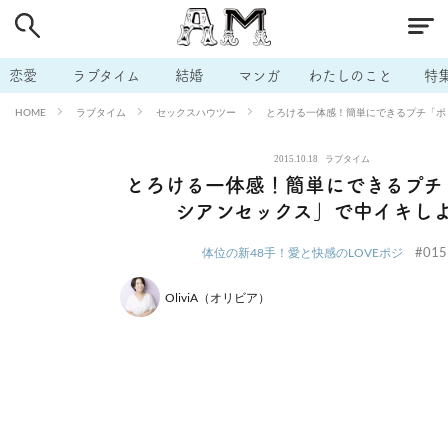
# 付き合いたい
# 男の本音
# セフレ
# 浮気
# 不倫
# 出会う方法
# マッチングアプリ
# ラブグッズ
# 体の相
恋愛
ラブタイム
結婚
マンガ
わたしのこと
特
# イケない
# ビッチの話
# エロスポット
# キャリア
ラブタイム
セックスハウツー
とろける一体感！簡単にできるプチ「ポ
HOME
# 恋愛相談
# モテテク
# セフレから本命へ
# 結婚したい
2015.10.18
ラブタイム
# セフレがほしい
# 夫婦の悩み
# おもしろライフ
とろける一体感！簡単にできるプチ
シアンセックス」で中イキし
#015
体位の新48手！愛と快感のLOVEポジ
OliviA（オリビア）