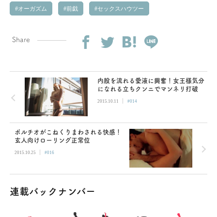
オーガズム
前戯
セックスハウツー
Share
内股を流れる愛液に興奮！女王様気分
になれる立ちクンニでマンネリ打破
|
2015.10.11
#014
ポルチオがこねくりまわされる快感！
玄人向けローリング正常位
|
2015.10.25
#016
連載バックナンバー