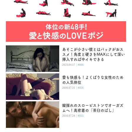
あそこが小さい彼とはバックがおス
スメ！角度と硬さをMAXにして深い
挿入すれば中イキできる
|
2023.04.17
#006
愛も快感も！よくばりな女性のため
の人気体位
|
2016.07.31
#056
縦揺れのスローピストンでオーガズ
ムへ！高密着の「茶臼のばし」
|
2016.07.24
#055