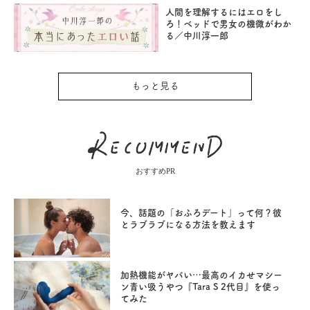
人間を理解するにはエロをし
ろ！ベッドで男女の機微がわか
る／中川淳一郎
もっと見る
おすすめPR
今、話題の「おふろデート」って何？彼
とラブラブになる方法を教えます
加熱機能がヤバい…最高のイカせマシー
ン青い吸うやつ『Tara S 2代目』を使っ
てみた