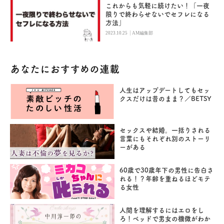
これからも気軽に続けたい！「一夜
限りで終わらせないでセフレになる
方法」
|
2023.10.25
AM編集部
あなたにおすすめの連載
人生はアップデートしてもセッ
クスだけは昔のまま？／BETSY
セックスや結婚。一括りされる
言葉にもそれぞれ別のストーリ
ーがある
60歳で30歳年下の男性に告白さ
れる！？年齢を重ねるほどモテ
る女性
人間を理解するにはエロをし
ろ！ベッドで男女の機微がわか