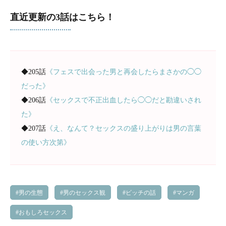
直近更新の3話はこちら！
◆205話
《フェスで出会った男と再会したらまさかの◯◯
だった》
◆206話
《セックスで不正出血したら◯◯だと勘違いされ
た》
◆207話
《え、なんて？セックスの盛り上がりは男の言葉
の使い方次第》
男の生態
男のセックス観
ビッチの話
マンガ
おもしろセックス