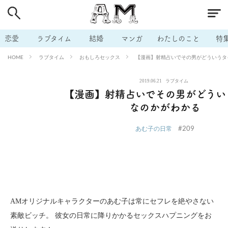
# 付き合いたい
# 男の本音
# セフレ
# 浮気
# 不倫
# 出会う方法
# マッチングアプリ
# ラブグッズ
# 体の相
恋愛
ラブタイム
結婚
マンガ
わたしのこと
特
# イケない
# ビッチの話
# エロスポット
# キャリア
ラブタイム
おもしろセックス
【漫画】射精占いでその男がどういうタ
HOME
# 恋愛相談
# モテテク
# セフレから本命へ
# 結婚したい
2019.06.21
ラブタイム
# セフレがほしい
# 夫婦の悩み
# おもしろライフ
【漫画】射精占いでその男がどうい
なのかがわかる
#209
あむ子の日常
AMオリジナルキャラクターのあむ子は常にセフレを絶やさない
素敵ビッチ。 彼女の日常に降りかかるセックスハプニングをお