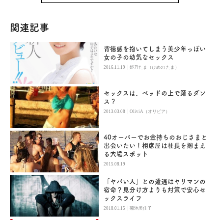
関連記事
背徳感を抱いてしまう美少年っぽい
女の子の幼気なセックス
|
2016.11.19
姫乃たま（ひめの たま）
セックスは、ベッドの上で踊るダン
ス？
|
2013.03.08
OliviA（オリビア）
40オーバーでお金持ちのおじさまと
出会いたい！相席屋は社長を掴まえ
る穴場スポット
2015.08.19
「ヤバい人」との遭遇はヤリマンの
宿命？見分け方よりも対策で安心セ
ックスライフ
|
2018.01.15
菊池美佳子