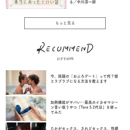
る／中川淳一郎
もっと見る
おすすめPR
今、話題の「おふろデート」って何？彼
とラブラブになる方法を教えます
加熱機能がヤバい…最高のイカせマシー
ン青い吸うやつ『Tara S 2代目』を使っ
てみた
たかがセックス。されどセックス。性癖