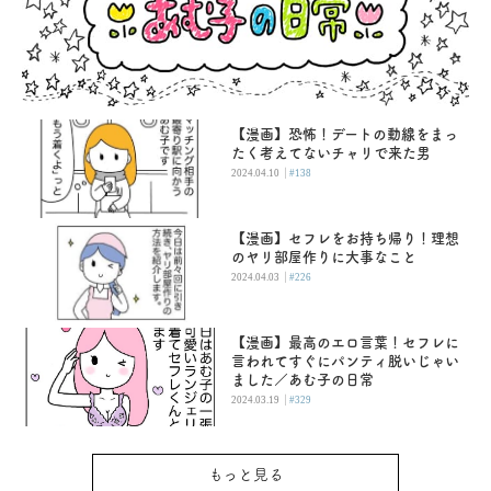
【漫画】恐怖！デートの動線をまっ
たく考えてないチャリで来た男
|
2024.04.10
#138
【漫画】セフレをお持ち帰り！理想
のヤリ部屋作りに大事なこと
|
2024.04.03
#226
【漫画】最高のエロ言葉！セフレに
言われてすぐにパンティ脱いじゃい
ました／あむ子の日常
|
2024.03.19
#329
もっと見る