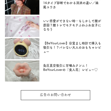
16タイプ診断でわかる流派の違い／妹
尾ユウカ
いい恋愛ができない時…もしかして膣が
原因？膣トレでモテモテふわふわ女子に
なろう
【BeYourLover】目覚まし時計で挿入も
吸引も！？バレない大人のおもちゃレビ
ュー
負圧真空吸引に甘噛みクンニ！
BeYourLoverの「食人花」レビュー♡
広告のお問い合わせ