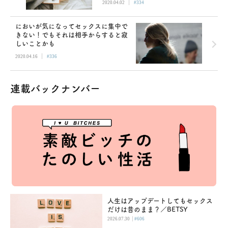
|
2020.04.02
#334
においが気になってセックスに集中で
きない！でもそれは相手からすると寂
しいことかも
|
2020.04.16
#336
連載バックナンバー
人生はアップデートしてもセックス
だけは昔のまま？／BETSY
|
2026.07.30
#606