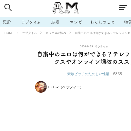
# 付き合いたい
# 男の本音
# セフレ
# 浮気
# 不倫
# 出会う方法
# マッチングアプリ
# ラブグッズ
# 体の相
恋愛
ラブタイム
結婚
マンガ
わたしのこと
特
# イケない
# ビッチの話
# エロスポット
# キャリア
ラブタイム
セックスの悩み
自粛中のエロは何ができる？テレフォンセ
HOME
# 恋愛相談
# モテテク
# セフレから本命へ
# 結婚したい
2020.04.09
ラブタイム
# セフレがほしい
# 夫婦の悩み
# おもしろライフ
自粛中のエロは何ができる？テレフ
クスやオンライン調教のスス
#335
素敵ビッチのたのしい性活
BETSY（ベッツィー）