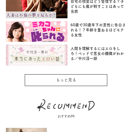
自宅の現金はどう管理する？子
どもにも魔が刺すことはあって
当然
60歳で30歳年下の男性に告白さ
れる！？年齢を重ねるほどモテ
る女性
人間を理解するにはエロをし
ろ！ベッドで男女の機微がわか
る／中川淳一郎
もっと見る
おすすめPR