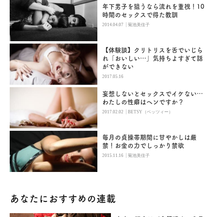
年下男子を狙うなら流れを重視！10
時間のセックスで得た教訓
|
2014.04.07
菊池美佳子
【体験談】クリトリスを舌でいじら
れ「おいしい…」気持ちよすぎて話
ができない
2017.05.16
妄想しないとセックスでイケない…
わたしの性癖はヘンですか？
|
2017.02.02
BETSY（ベッツィー）
毎月の貞操帯期間に甘やかしは厳
禁！お金の力でしっかり禁欲
|
2015.11.16
菊池美佳子
あなたにおすすめの連載