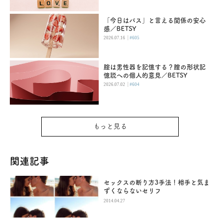
「今日はパス」と言える関係の安心
感／BETSY
|
2026.07.16
#605
腟は男性器を記憶する？膣の形状記
憶説への個人的意見／BETSY
|
2026.07.02
#604
もっと見る
関連記事
セックスの断り方3手法！相手と気ま
ずくならないセリフ
2014.04.27