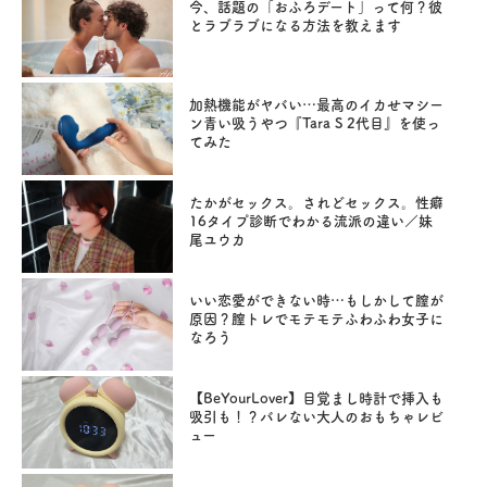
今、話題の「おふろデート」って何？彼
とラブラブになる方法を教えます
加熱機能がヤバい…最高のイカせマシー
ン青い吸うやつ『Tara S 2代目』を使っ
てみた
たかがセックス。されどセックス。性癖
16タイプ診断でわかる流派の違い／妹
尾ユウカ
いい恋愛ができない時…もしかして膣が
原因？膣トレでモテモテふわふわ女子に
なろう
【BeYourLover】目覚まし時計で挿入も
吸引も！？バレない大人のおもちゃレビ
ュー