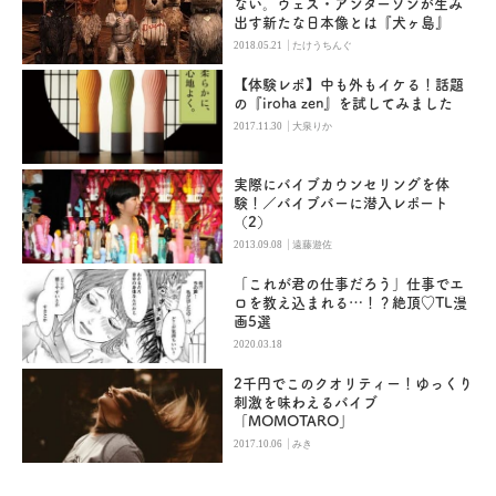
ない。ウェス・アンダーソンが生み
出す新たな日本像とは『犬ヶ島』
|
2018.05.21
たけうちんぐ
【体験レポ】中も外もイケる！話題
の『iroha zen』を試してみました
|
2017.11.30
大泉りか
実際にバイブカウンセリングを体
験！／バイブバーに潜入レポート
（2）
|
2013.09.08
遠藤遊佐
「これが君の仕事だろう」仕事でエ
ロを教え込まれる…！？絶頂♡TL漫
画5選
2020.03.18
2千円でこのクオリティー！ゆっくり
刺激を味わえるバイブ
「MOMOTARO」
|
2017.10.06
みき