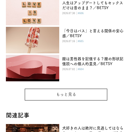
人生はアップデートしてもセックス
だけは昔のまま？／BETSY
|
2026.07.30
#606
「今日はパス」と言える関係の安心
感／BETSY
|
2026.07.16
#605
腟は男性器を記憶する？膣の形状記
憶説への個人的意見／BETSY
|
2026.07.02
#604
もっと見る
関連記事
犬好きの人は絶対に見逃してはなら