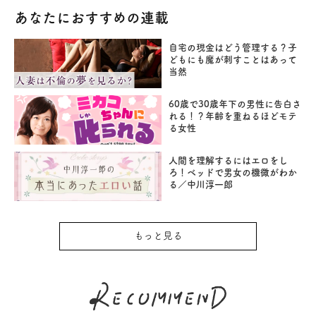
あなたにおすすめの連載
自宅の現金はどう管理する？子
どもにも魔が刺すことはあって
当然
60歳で30歳年下の男性に告白さ
れる！？年齢を重ねるほどモテ
る女性
人間を理解するにはエロをし
ろ！ベッドで男女の機微がわか
る／中川淳一郎
もっと見る