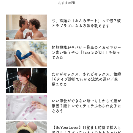
おすすめPR
今、話題の「おふろデート」って何？彼
とラブラブになる方法を教えます
加熱機能がヤバい…最高のイカせマシー
ン青い吸うやつ『Tara S 2代目』を使っ
てみた
たかがセックス。されどセックス。性癖
16タイプ診断でわかる流派の違い／妹
尾ユウカ
いい恋愛ができない時…もしかして膣が
原因？膣トレでモテモテふわふわ女子に
なろう
【BeYourLover】目覚まし時計で挿入も
吸引も！？バレない大人のおもちゃレビ