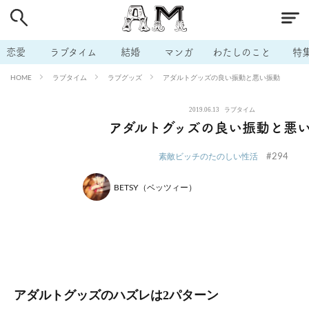
# 付き合いたい
# 男の本音
# セフレ
# 浮気
# 不倫
# 出会う方法
# マッチングアプリ
# ラブグッズ
# 体の相
恋愛
ラブタイム
結婚
マンガ
わたしのこと
特
# イケない
# ビッチの話
# エロスポット
# キャリア
ラブタイム
ラブグッズ
アダルトグッズの良い振動と悪い振動
HOME
# 恋愛相談
# モテテク
# セフレから本命へ
# 結婚したい
2019.06.13
ラブタイム
# セフレがほしい
# 夫婦の悩み
# おもしろライフ
アダルトグッズの良い振動と悪
#294
素敵ビッチのたのしい性活
BETSY（ベッツィー）
アダルトグッズのハズレは2パターン