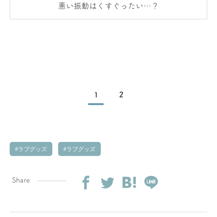
悪い振動はくすぐったい…？
1
2
ラブグッズ
ラブグッズ
Share