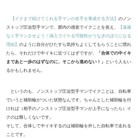
【イクまで続けてくれる手マンの名手を養成する方法】
のノン
ストップ圧迫型手マンで、膣内の感覚でイクことを覚え、
【遠慮
なく手マンさせよう！挿入でイケる可能性がうなぎのぼりになる
理由】
のように自分がひたすら気持ちよくしてもらうことに慣れ
たら、それだけで中イキに近づくはずですが、
「合体での中イキ
まであと一歩のはずなのに、そこから進めない！」
という人もい
るかもしれません。
というのも、ノンストップ圧迫型手マンでイクことは、自転車
でいうと補助輪がついた状態なんです。ちゃんとした補助輪を付
ければ（相手のノンストップ圧迫型手マンが上手になったら）イ
クのは難しくないです。
そして、合体して中イキするのは補助輪を外した自転車で走れる
ことです。