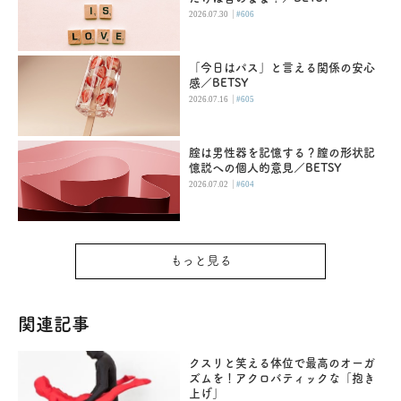
|
2026.07.30
#606
「今日はパス」と言える関係の安心
感／BETSY
|
2026.07.16
#605
腟は男性器を記憶する？膣の形状記
憶説への個人的意見／BETSY
|
2026.07.02
#604
もっと見る
関連記事
クスリと笑える体位で最高のオーガ
ズムを！アクロバティックな「抱き
上げ」