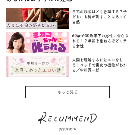
自宅の現金はどう管理する？子
どもにも魔が刺すことはあって
当然
60歳で30歳年下の男性に告白さ
れる！？年齢を重ねるほどモテ
る女性
人間を理解するにはエロをし
ろ！ベッドで男女の機微がわか
る／中川淳一郎
もっと見る
おすすめPR