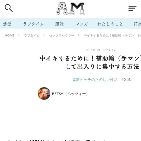
# 付き合いたい
# 男の本音
# セフレ
# 浮気
# 不倫
# 出会う方法
# マッチングアプリ
# ラブグッズ
# 体の相
恋愛
ラブタイム
結婚
マンガ
わたしのこと
特
# イケない
# ビッチの話
# エロスポット
# キャリア
ラブタイム
セックスハウツー
中イキするために！補助輪（手マン）を
HOME
# 恋愛相談
# モテテク
# セフレから本命へ
# 結婚したい
2018.08.09
ラブタイム
# セフレがほしい
# 夫婦の悩み
# おもしろライフ
中イキするために！補助輪（手マン
して出入りに集中する方法
#250
素敵ビッチのたのしい性活
BETSY（ベッツィー）