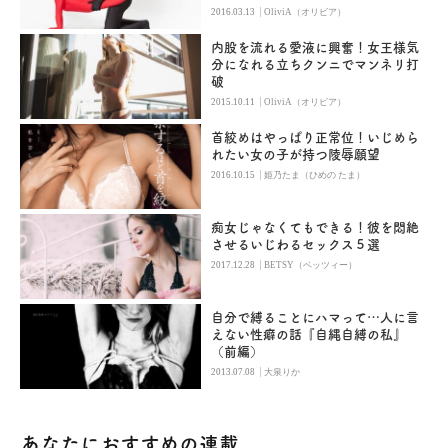
|
2016.03.13
OliviA（オリビア）
内股を流れる愛液に興奮！女王様気
分になれる立ちクンニでマンネリ打
破
|
2015.10.11
OliviA（オリビア）
首絞めはやっぱり正常位！いじめら
れたい女の子が持つ陵辱願望
|
2016.10.15
姫乃たま（ひめの たま）
痴女じゃなくてもできる！彼を悶絶
させるいじわるセックス５選
|
2017.12.28
BETSY（ベッツィー）
自分で縛ることにハマって…人に言
えない性癖の話『自縄自縛の私』
（前編）
|
2013.07.08
大泉りか
あなたにおすすめの連載