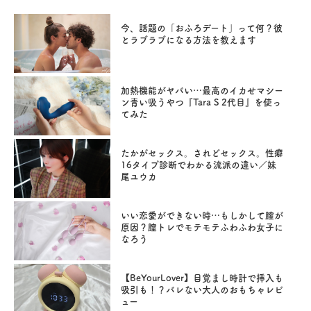
今、話題の「おふろデート」って何？彼
とラブラブになる方法を教えます
加熱機能がヤバい…最高のイカせマシー
ン青い吸うやつ『Tara S 2代目』を使っ
てみた
たかがセックス。されどセックス。性癖
16タイプ診断でわかる流派の違い／妹
尾ユウカ
いい恋愛ができない時…もしかして膣が
原因？膣トレでモテモテふわふわ女子に
なろう
【BeYourLover】目覚まし時計で挿入も
吸引も！？バレない大人のおもちゃレビ
ュー