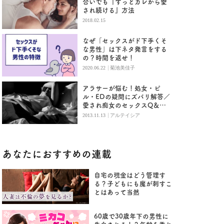
合いでも『ずっとカレから愛
され続ける』方法
2018.02.15
なぜ「セックスがド下手くそ
な男性」は下ネタ発言をする
の？時間を返せ！
|
2020.06.22
菊池美佳子
アラサーが悩む！処女・ピ
ル・EDの疑問にズバリ解答／
愛され痴女のセックスQ＆
A（2）
|
2013.11.13
アルテイシア
あなたにおすすめの連載
自宅の現金はどう管理す
る？子どもにも魔が刺すこ
とはあって当然
60歳で30歳年下の男性に