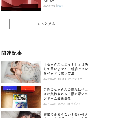
BETSY
|
2026.07.02
#604
もっと見る
関連記事
「セックスしよっ！」とは決
して言いません。新規セフレ
をベッドに誘う方法
|
2024.05.29
BETSY（ベッツィー）
男性のセックスの悩みはペニ
スに集約される！懐の深いコ
ンドーム最新事情
|
2017.10.08
OliviA（オリビア）
興奮で止まらない！長い付き