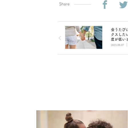
Share
会うたび
クスした
度が低い
冷めてく
2023.09.07
おかしい
BETSY