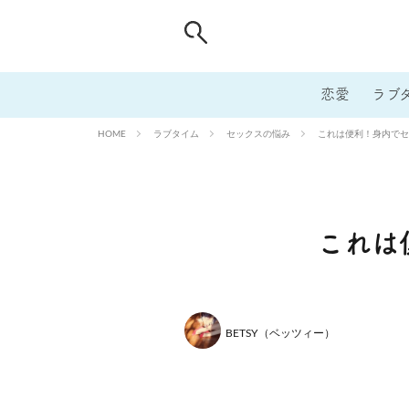
恋愛
ラブ
ラブタイム
セックスの悩み
これは便利！身内でセ
HOME
これは
BETSY（ベッツィー）