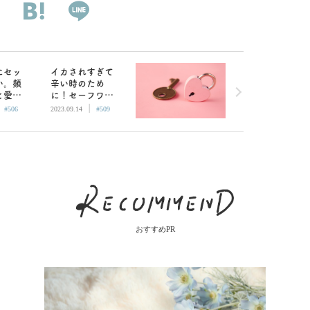
にセッ
イカされすぎて
い。頻
辛い時のため
と愛が
に！セーフワー
|
|
る私は
ドを決めておこ
#506
2023.09.14
#509
？／
う／BETSY
おすすめPR