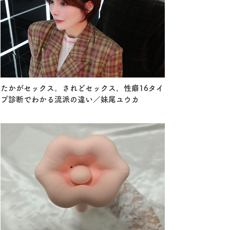
たかがセックス。されどセックス。性癖16タイ
プ診断でわかる流派の違い／妹尾ユウカ