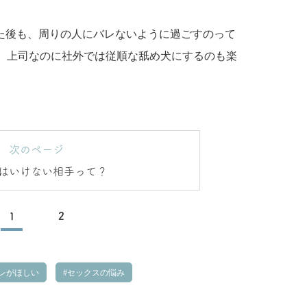
った後も、周りの人にバレないように過ごすのって
。上司なのに社外では従順な舐め犬にするのも楽
次のページ
はいけない相手って？
1
2
レがほしい
セックスの悩み