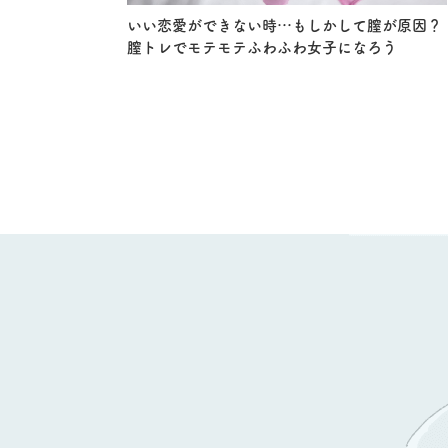
いい恋愛ができない時…もしかして膣が原因？
膣トレでモテモテふわふわ女子になろう