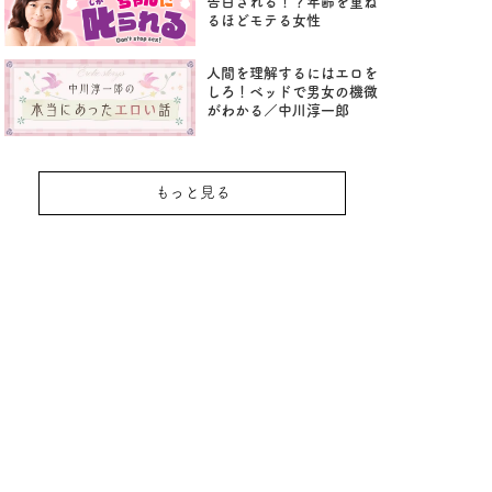
告白される！？年齢を重ね
るほどモテる女性
人間を理解するにはエロを
しろ！ベッドで男女の機微
がわかる／中川淳一郎
もっと見る