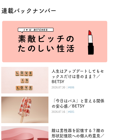
連載バックナンバー
人生はアップデートしてもセ
ックスだけは昔のまま？／
BETSY
|
2026.07.30
#606
「今日はパス」と言える関係
の安心感／BETSY
|
2026.07.16
#605
腟は男性器を記憶する？膣の
形状記憶説への個人的意見／