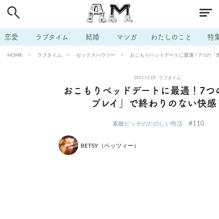
# 付き合いたい
# 男の本音
# セフレ
# 浮気
# 不倫
# 出会う方法
# マッチングアプリ
# ラブグッズ
# 体の相
恋愛
ラブタイム
結婚
マンガ
わたしのこと
特
# イケない
# ビッチの話
# エロスポット
# キャリア
ラブタイム
セックスハウツー
おこもりベッドデートに最適！7つの「
HOME
# 恋愛相談
# モテテク
# セフレから本命へ
# 結婚したい
2015.11.19
ラブタイム
# セフレがほしい
# 夫婦の悩み
# おもしろライフ
おこもりベッドデートに最適！7つ
プレイ」で終わりのない快感
#110
素敵ビッチのたのしい性活
BETSY（ベッツィー）