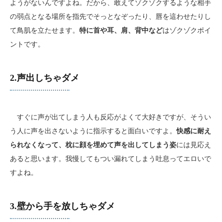
ようがないんですよね。だから、敢えてゾクゾクするような相手
の弱点となる場所を指先でそっとなぞったり、唇を這わせたりし
て鳥肌を立たせます。
特に首や耳、肩、背中など
はゾクゾクポイ
ントです。
2.声出しちゃダメ
すぐに声が出てしまう人も反応がよくて大好きですが、そうい
う人に声を出さないように指示すると面白いですよ。
快感に耐え
られなくなって、枕に顔を埋めて声を出してしまう姿
には見応え
あると思います。我慢してもつい漏れてしまう吐息ってエロいで
すよね。
3.壁から手を放しちゃダメ