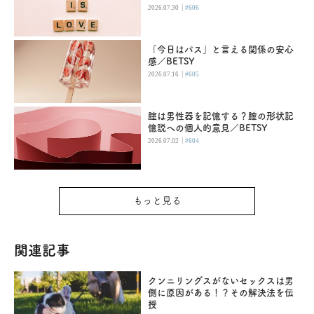
|
2026.07.30
#606
「今日はパス」と言える関係の安心
感／BETSY
|
2026.07.16
#605
腟は男性器を記憶する？膣の形状記
憶説への個人的意見／BETSY
|
2026.07.02
#604
もっと見る
関連記事
クンニリングスがないセックスは男
側に原因がある！？その解決法を伝
授