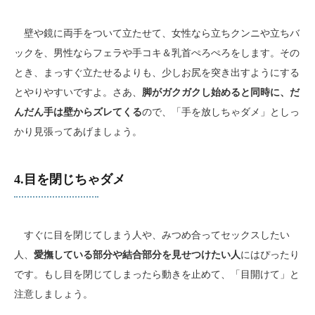
壁や鏡に両手をついて立たせて、女性なら立ちクンニや立ちバ
ックを、男性ならフェラや手コキ＆乳首ぺろぺろをします。その
とき、まっすぐ立たせるよりも、少しお尻を突き出すようにする
とやりやすいですよ。さあ、
脚がガクガクし始めると同時に、だ
んだん手は壁からズレてくる
ので、「手を放しちゃダメ」としっ
かり見張ってあげましょう。
4.目を閉じちゃダメ
すぐに目を閉じてしまう人や、みつめ合ってセックスしたい
人、
愛撫している部分や結合部分を見せつけたい人
にはぴったり
です。もし目を閉じてしまったら動きを止めて、「目開けて」と
注意しましょう。