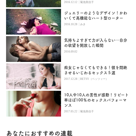
|
2016.12.12
菊池美佳子
ジュエリーのようなデザイン！かわ
いくて高機能なハート型ローター
|
2016.10.28
みき
気持ちよすぎて力が入らない…自分
の欲望を開放した瞬間
2016.09.02
痴女じゃなくてもできる！彼を悶絶
させるいじわるセックス５選
|
2017.12.28
BETSY（ベッツィー）
10人中10人の男性が感動！リピート
率ほぼ100％のセックスパフォーマ
ンス
|
2017.05.22
菊池美佳子
あなたにおすすめの連載