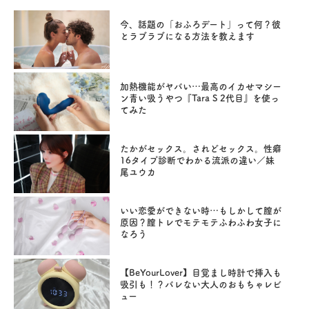
今、話題の「おふろデート」って何？彼
とラブラブになる方法を教えます
加熱機能がヤバい…最高のイカせマシー
ン青い吸うやつ『Tara S 2代目』を使っ
てみた
たかがセックス。されどセックス。性癖
16タイプ診断でわかる流派の違い／妹
尾ユウカ
いい恋愛ができない時…もしかして膣が
原因？膣トレでモテモテふわふわ女子に
なろう
【BeYourLover】目覚まし時計で挿入も
吸引も！？バレない大人のおもちゃレビ
ュー