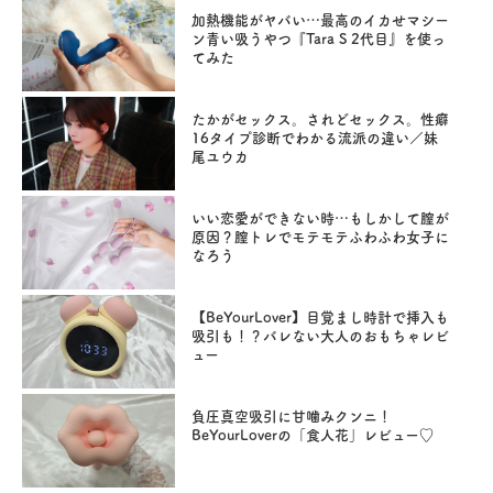
加熱機能がヤバい…最高のイカせマシー
ン青い吸うやつ『Tara S 2代目』を使っ
てみた
たかがセックス。されどセックス。性癖
16タイプ診断でわかる流派の違い／妹
尾ユウカ
いい恋愛ができない時…もしかして膣が
原因？膣トレでモテモテふわふわ女子に
なろう
【BeYourLover】目覚まし時計で挿入も
吸引も！？バレない大人のおもちゃレビ
ュー
負圧真空吸引に甘噛みクンニ！
BeYourLoverの「食人花」レビュー♡