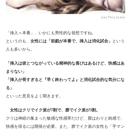
Lies Thru a Lens
「挿入＝本番」、いかにも男性的な発想ですね。
というのも、
女性には「前戯が本番で、挿入は消化試合」
という
人も多いから。
「挿入は彼とつながっている精神的な喜びはあるけど、快感はあ
まりない」
「挿入が長すぎると『早く終わってよ』と消化試合的な気分にな
る」
といった意見をよく聞きます。
女性はクリでイク派が7割で、膣でイク派が3割。
クリは神経の集まった敏感な性感帯だけど、膣はわりと鈍感で、
快感を得るには開発が必要。また、膣でイク派の女性も「手マン