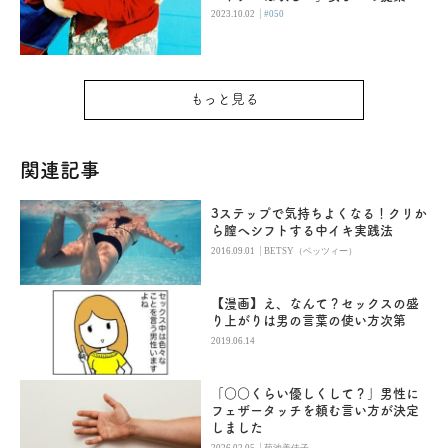
|
2023.10.02
#050
もっと見る
関連記事
3ステップで気持ちよくなる！クリか
ら膣へシフトする中イキ実践法
|
2016.09.01
BETSY（ベッツィー）
【漫画】え、なんて？セックスの盛
り上がりは男の言葉の使い方次第
2019.06.14
「○○くらい優しくして？」男性に
フェザータッチを頼む言い方が決定
しました
|