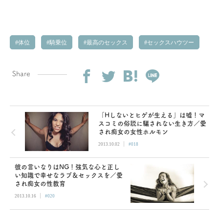
体位
騎乗位
最高のセックス
セックスハウツー
Share
「Hしないとヒゲが生える」は嘘！マ
スコミの俗説に騙されない生き方／愛
され痴女の女性ホルモン
|
2013.10.02
#018
彼の言いなりはNG！強気な心と正し
い知識で幸せなラブ＆セックスを／愛
され痴女の性教育
|
2013.10.16
#020