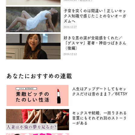
2026.02.05
菊池美佳子
子宮を突くのは間違い！正しいセッ
クス知識で感じたことのないオーガ
ズムへ
2016.12.27
好きな男の涙が全能感をくれた／
『ゲスママ』著者・神田つばきさん
（後編）
2016.12.12
あなたにおすすめの連載
人生はアップデートしてもセッ
クスだけは昔のまま？／BETSY
セックスや結婚。一括りされる
言葉にもそれぞれ別のストーリ
ーがある