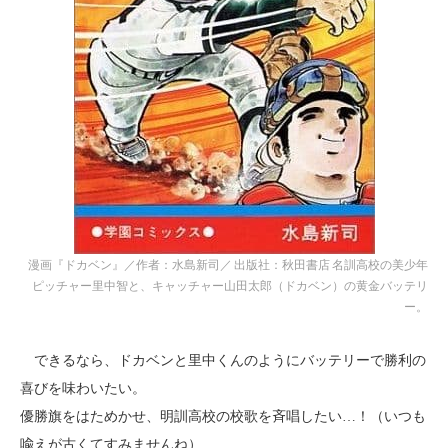
漫画『ドカベン』／作者：水島新司／ 出版社：秋田書店 名訓高校の美少年
ピッチャー里中智と、キャッチャー山田太郎（ドカベン）の黄金バッテリ
ー。
できるなら、ドカベンと里中くんのようにバッテリーで勝利の
喜びを味わいたい。
優勝旗をはためかせ、明訓高校の校歌を斉唱したい…！（いつも
喩えが古くてすみませんね）