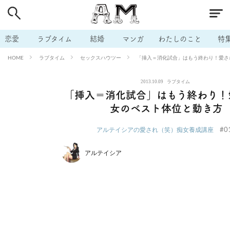
# 付き合いたい
# 男の本音
# セフレ
# 浮気
# 不倫
# 出会う方法
# マッチングアプリ
# ラブグッズ
# 体の相
恋愛
ラブタイム
結婚
マンガ
わたしのこと
特
# イケない
# ビッチの話
# エロスポット
# キャリア
ラブタイム
セックスハウツー
「挿入＝消化試合」はもう終わり！愛さ
HOME
# 恋愛相談
# モテテク
# セフレから本命へ
# 結婚したい
2013.10.09
ラブタイム
# セフレがほしい
# 夫婦の悩み
# おもしろライフ
「挿入＝消化試合」はもう終わり！
女のベスト体位と動き方
#0
アルテイシアの愛され（笑）痴女養成講座
アルテイシア