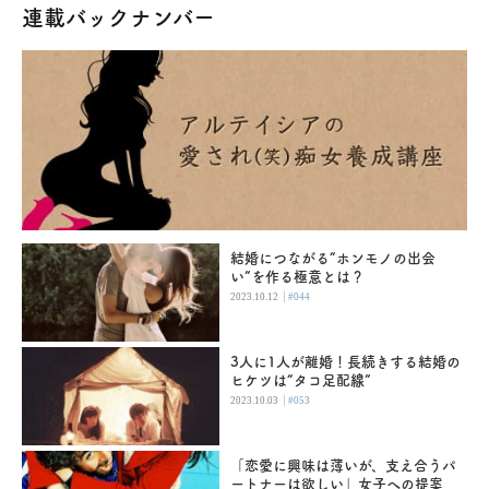
連載バックナンバー
結婚につながる“ホンモノの出会
い”を作る極意とは？
|
2023.10.12
#044
3人に1人が離婚！長続きする結婚の
ヒケツは“タコ足配線”
|
2023.10.03
#053
「恋愛に興味は薄いが、支え合うパ
ートナーは欲しい」女子への提案