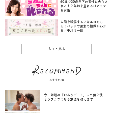
60歳で30歳年下の男性に告白さ
れる！？年齢を重ねるほどモテ
る女性
人間を理解するにはエロをし
ろ！ベッドで男女の機微がわか
る／中川淳一郎
もっと見る
おすすめPR
今、話題の「おふろデート」って何？彼
とラブラブになる方法を教えます