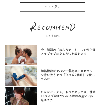
もっと見る
おすすめPR
今、話題の「おふろデート」って何？彼
とラブラブになる方法を教えます
加熱機能がヤバい…最高のイカせマシー
ン青い吸うやつ『Tara S 2代目』を使っ
てみた
たかがセックス。されどセックス。性癖
16タイプ診断でわかる流派の違い／妹
尾ユウカ