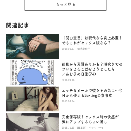
もっと見る
関連記事
「関白宣言」は現代なら炎上必至！
でもこれがセックス版なら？
|
2019.01.21
菊池美佳子
前世から素質ありかも？潮吹きでセ
フレをよろこばせようとしたら……
／あむ子の日常(74)
2016.09.16
エッチなメールで彼をその気に…今
日から使えるSextingの参考文
2013.06.04
完全保存版！セックス時の快感が一
気にアップするちょい足し
|
2018.11.15
BETSY（ベッツィー）