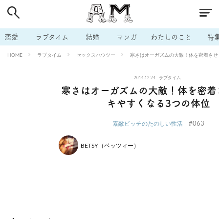
# 付き合いたい
# 男の本音
# セフレ
# 浮気
# 不倫
# 出会う方法
# マッチングアプリ
# ラブグッズ
# 体の相
恋愛
ラブタイム
結婚
マンガ
わたしのこと
特
# イケない
# ビッチの話
# エロスポット
# キャリア
ラブタイム
セックスハウツー
寒さはオーガズムの大敵！体を密着させ
HOME
# 恋愛相談
# モテテク
# セフレから本命へ
# 結婚したい
2014.12.24
ラブタイム
# セフレがほしい
# 夫婦の悩み
# おもしろライフ
寒さはオーガズムの大敵！体を密着
キやすくなる3つの体位
#063
素敵ビッチのたのしい性活
BETSY（ベッツィー）