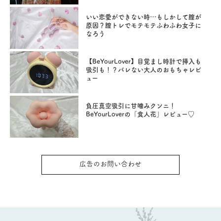
いい恋愛ができない時…もしかして膣が
原因？膣トレでモテモテふわふわ女子に
なろう
【BeYourLover】目覚まし時計で挿入も
吸引も！？バレない大人のおもちゃレビ
ュー
負圧真空吸引に甘噛みクンニ！
BeYourLoverの「食人花」レビュー♡
広告のお問い合わせ