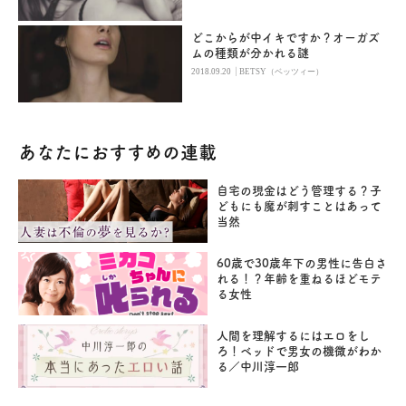
どこからが中イキですか？オーガズ
ムの種類が分かれる謎
|
2018.09.20
BETSY（ベッツィー）
あなたにおすすめの連載
自宅の現金はどう管理する？子
どもにも魔が刺すことはあって
当然
60歳で30歳年下の男性に告白さ
れる！？年齢を重ねるほどモテ
る女性
人間を理解するにはエロをし
ろ！ベッドで男女の機微がわか
る／中川淳一郎