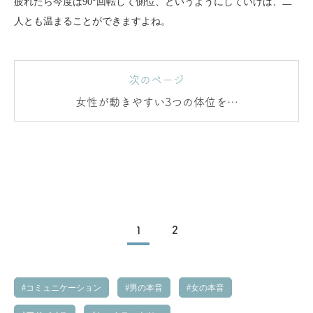
疲れたら今度は90°回転して側位、というようにしていけば、二
人とも温まることができますよね。
次のページ
女性が動きやすい3つの体位をご
紹介！
1
2
コミュニケーション
男の本音
女の本音