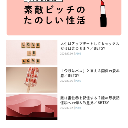
人生はアップデートしてもセックス
だけは昔のまま？／BETSY
|
2026.07.30
#606
「今日はパス」と言える関係の安心
感／BETSY
|
2026.07.16
#605
腟は男性器を記憶する？膣の形状記
憶説への個人的意見／BETSY
|
2026.07.02
#604