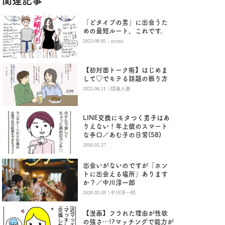
関連記事
「どタイプの男」に出会うた
めの最短ルート、これです。
|
2023.09.05
oyumi
【初対面トーク術】はじめま
して♡でモテる話題の振り方
|
2025.06.11
隠遁人妻
LINE交換にモタつく男子はあ
りえない！年上彼のスマート
な手口／あむ子の日常(58)
2016.05.27
出会いがないのですが「ホン
トに出会える場所」あります
か？／中川淳一郎
|
2020.03.09
中川淳一郎
【漫画】フラれた理由が性欲
の強さ…!?マッチングで能力が