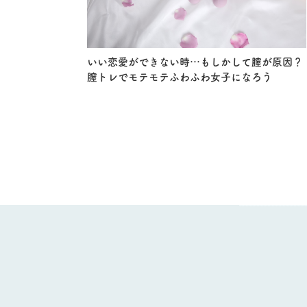
いい恋愛ができない時…もしかして膣が原因？
膣トレでモテモテふわふわ女子になろう