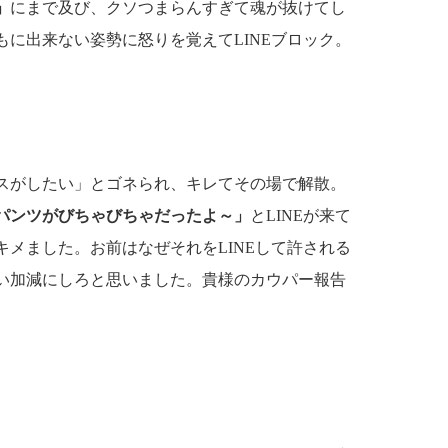
」
にまで及び、クソつまらんすぎて魂が抜けてし
に出来ない姿勢に怒りを覚えてLINEブロック。
スがしたい」とゴネられ、キレてその場で解散。
パンツがびちゃびちゃだったよ～」
とLINEが来て
メました。お前はなぜそれをLINEして許される
い加減にしろと思いました。貴様のカウパー報告