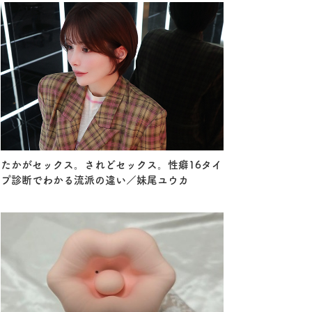
たかがセックス。されどセックス。性癖16タイ
プ診断でわかる流派の違い／妹尾ユウカ