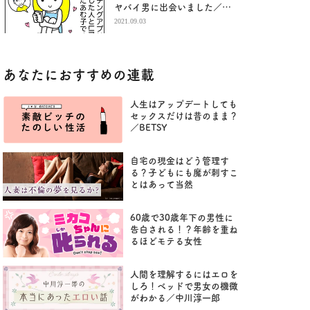
ヤバイ男に出会いました／あ
む子の日常
2021.09.03
あなたにおすすめの連載
人生はアップデートしても
セックスだけは昔のまま？
／BETSY
自宅の現金はどう管理す
る？子どもにも魔が刺すこ
とはあって当然
60歳で30歳年下の男性に
告白される！？年齢を重ね
るほどモテる女性
人間を理解するにはエロを
しろ！ベッドで男女の機微
がわかる／中川淳一郎