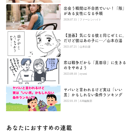
出会う瞬間は不自然でいい！「隙」
がある女性になる手順
|
2026.07.15
ファーレンハイト
【漫画】気になる彼と同じゼミに。
だけど彼はあの子に…／山本白湯
|
2021.07.21
山本白湯
恋は戦争だから「真面目」に生きる
のをやめよう
|
2023.09.10
oyumi
ヤバいと言われるけど実は「いい
男」かもしれない条件ランキング
|
2022.01.19
AM編集部
あなたにおすすめの連載