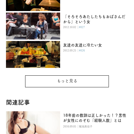
「そろそろあたしたちもおばさんだ
から」という女
|
2012.10.02
#027
友達の友達に冷たい女
|
2012.09.25
#026
もっと見る
関連記事
18年前の教訓は正しかった！？男性
が女性にのぞむ「経験人数」とは
|
2016.09.05
菊池美佳子