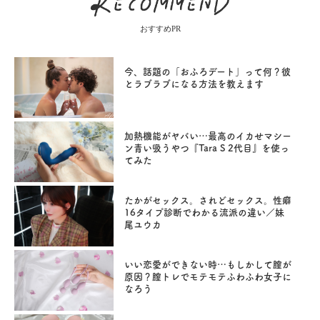
おすすめPR
今、話題の「おふろデート」って何？彼
とラブラブになる方法を教えます
加熱機能がヤバい…最高のイカせマシー
ン青い吸うやつ『Tara S 2代目』を使っ
てみた
たかがセックス。されどセックス。性癖
16タイプ診断でわかる流派の違い／妹
尾ユウカ
いい恋愛ができない時…もしかして膣が
原因？膣トレでモテモテふわふわ女子に
なろう