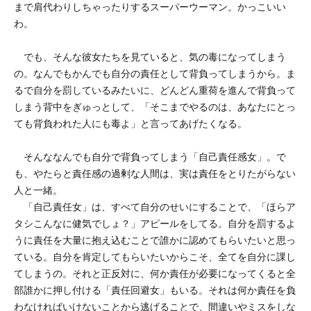
まで肩代わりしちゃったりするスーパーウーマン。かっこいい
わ。
でも、そんな彼女たちを見ていると、気の毒になってしまう
の。なんでもかんでも自分の責任として背負ってしまうから。ま
るで自分を罰しているみたいに、どんどん重荷を進んで背負って
しまう背中をぎゅっとして、「そこまでやるのは、あなたにとっ
ても背負われた人にも毒よ」と言ってあげたくなる。
そんななんでも自分で背負ってしまう「自己責任感女」。で
も、やたらと責任感の過剰な人間は、実は責任をとりたがらない
人と一緒。
「自己責任女」は、すべて自分のせいにすることで、「ほらア
タシこんなに健気でしょ？」アピールをしてる。自分を罰するよ
うに責任を大量に抱え込むことで誰かに認めてもらいたいと思っ
ている。自分を肯定してもらいたいからこそ、全てを自分に課し
てしまうの。それと正反対に、何か責任が必要になってくると全
部誰かに押し付ける「責任回避女」もいる。それは何か責任を負
わなければいけないことから逃げることで、間違いやミスをしな