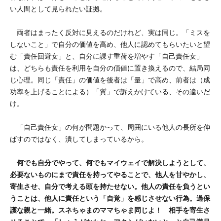
い人間として見られたい証拠。
両者はまったく反対に見えるのだけれど、実は同じ。「ミスを
しないこと」で自分の価値を高め、他人に認めてもらいたいと望
む「責任回避女」と、自分に課す重荷を増やす「自己責任女」
は、どちらも責任を利用を自分の価値に置き換えるので、結局同
じ心理。同じ「責任」の価値を後者は「量」で高め、前者は（成
功率を上げることによる）「質」で訴えかけている、その違いだ
け。
「自己責任女」の何が問題かって、周囲にいる他人の長所を伸
ばすのではなく、潰してしまっているから。
何でも自分でやって、何でもマイウェイで解決しようとして、
必要ないものにまで責任を持ってやることで、他人を甘やかし、
寄生させ、自分で考える頭を持たせない。他人の責任を負うとい
うことは、他人に責任という「自覚」を感じさせない行為。過保
護な親と一緒。スネちゃまのママちゃま同じよ！ 相手を寄生さ