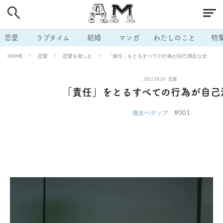
# 付き合いたい
# 男の本音
# セフレ
# 浮気
# 不倫
# 出会う方法
# マッチングアプリ
# ラブグッズ
# 体の相
恋愛
ラブタイム
結婚
マンガ
わたしのこと
特
# イケない
# ビッチの話
# エロスポット
# キャリア
恋愛
恋愛を楽しむ
「責任」をとるすべての行為が自己満足な女
HOME
# 恋愛相談
# モテテク
# セフレから本命へ
# 結婚したい
2012.10.16
恋愛
# セフレがほしい
# 夫婦の悩み
# おもしろライフ
「責任」をとるすべての行為が自己
#001
痛女ペディア