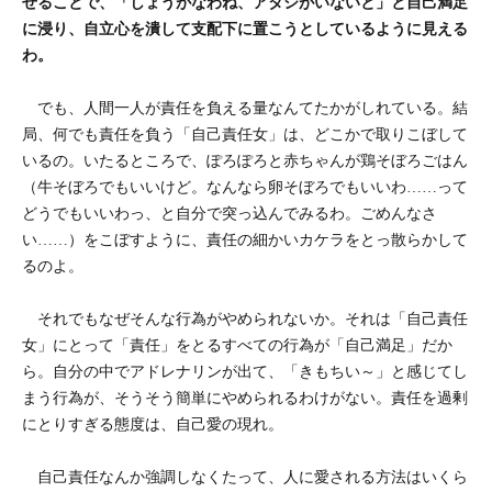
せることで、「しょうがなわね、アタシがいないと」と自己満足
に浸り、自立心を潰して支配下に置こうとしているように見える
わ。
でも、人間一人が責任を負える量なんてたかがしれている。結
局、何でも責任を負う「自己責任女」は、どこかで取りこぼして
いるの。いたるところで、ぽろぽろと赤ちゃんが鶏そぼろごはん
（牛そぼろでもいいけど。なんなら卵そぼろでもいいわ……って
どうでもいいわっ、と自分で突っ込んでみるわ。ごめんなさ
い……）をこぼすように、責任の細かいカケラをとっ散らかして
るのよ。
それでもなぜそんな行為がやめられないか。それは「自己責任
女」にとって「責任」をとるすべての行為が「自己満足」だか
ら。自分の中でアドレナリンが出て、「きもちい～」と感じてし
まう行為が、そうそう簡単にやめられるわけがない。責任を過剰
にとりすぎる態度は、自己愛の現れ。
自己責任なんか強調しなくたって、人に愛される方法はいくら