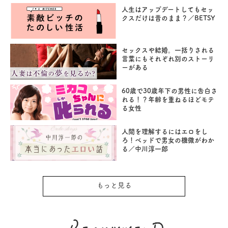
人生はアップデートしてもセッ
クスだけは昔のまま？／BETSY
セックスや結婚。一括りされる
言葉にもそれぞれ別のストーリ
ーがある
60歳で30歳年下の男性に告白さ
れる！？年齢を重ねるほどモテ
る女性
人間を理解するにはエロをし
ろ！ベッドで男女の機微がわか
る／中川淳一郎
もっと見る