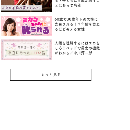
る？子どもにも魔が刺すこ
とはあって当然
60歳で30歳年下の男性に
告白される！？年齢を重ね
るほどモテる女性
人間を理解するにはエロを
しろ！ベッドで男女の機微
がわかる／中川淳一郎
もっと見る