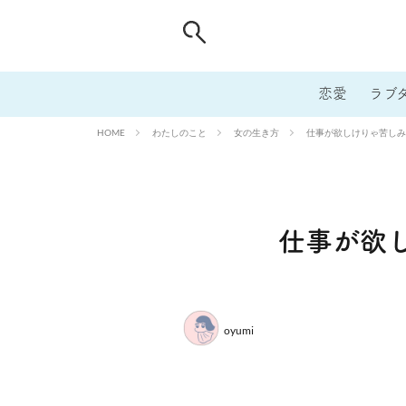
恋愛
ラブ
わたしのこと
女の生き方
仕事が欲しけりゃ苦しみ
HOME
仕事が欲し
oyumi