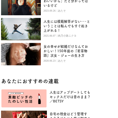
わいいから」だと分かっては
いるけど
|
2023.09.26
あたそ
人生には模範解答がない･･･と
いうことは転んでもすぐ起き
上がれる！
|
2025.06.07
肉乃小路ニクヨ
女の幸せが結婚だけなんてお
かしい！150年前の『若草物
語』次女・ジョーの生き方
|
2020.06.23
あたそ
あなたにおすすめの連載
人生はアップデートしても
セックスだけは昔のまま？
／BETSY
自宅の現金はどう管理す