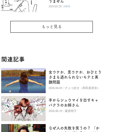
りません
|
2024.05.29
#059
もっと見る
関連記事
女ウケか、男ウケか。おひとり
さまも逃れられないモテと美
醜問題
|
2026.04.03
チェコ好き（和田真里奈）
手からシュウマイを出すキャ
バクラのお姉さん
|
2026.06.19
紫原明子
なぜ人の失敗を笑うの？ 「か