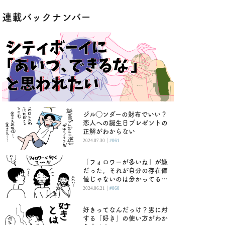
連載バックナンバー
ジル◯ンダーの財布でいい？
恋人への誕生日プレゼントの
正解がわからない
|
2024.07.30
#061
「フォロワーが多いね」が嫌
だった。それが自分の存在価
値じゃないのは分かってるけ
ど
|
2024.06.21
#060
好きってなんだっけ？男に対
する「好き」の使い方がわか