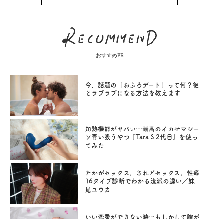
おすすめPR
今、話題の「おふろデート」って何？彼
とラブラブになる方法を教えます
加熱機能がヤバい…最高のイカせマシー
ン青い吸うやつ『Tara S 2代目』を使っ
てみた
たかがセックス。されどセックス。性癖
16タイプ診断でわかる流派の違い／妹
尾ユウカ
いい恋愛ができない時…もしかして膣が