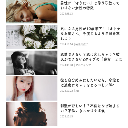
男性が「守りたい」と思う♡放って
おけない女性の特徴
2025.09.13
気になる男性が10歳年下！「オトナ
なお姉さん」を演じるより年齢を忘
れよう
|
2024.10.14
菊池美佳子
恋愛できない？恋に恋しちゃう？彼
氏ができない2タイプの「喪女」とは
|
2023.08.08
アルテイシア
彼を自分好みにしたいなら、恋愛と
は適度にキョリをとるべし／Rio
|
2023.10.22
Rio
刺激がほしい！？不倫はなぜ始まる
の？不倫のきっかけや兆候
2023.10.15