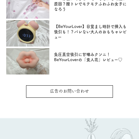
原因？膣トレでモテモテふわふわ女子に
なろう
【BeYourLover】目覚まし時計で挿入も
吸引も！？バレない大人のおもちゃレビ
ュー
負圧真空吸引に甘噛みクンニ！
BeYourLoverの「食人花」レビュー♡
広告のお問い合わせ