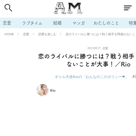
# 付き合いたい
# 男の本音
# セフレ
# 浮気
# 不倫
# 出会う方法
# マッチングアプリ
# ラブグッズ
# 体の相
恋愛
ラブタイム
結婚
マンガ
わたしのこと
特
# イケない
# ビッチの話
# エロスポット
# キャリア
恋愛
恋愛を楽しむ
恋のライバルに勝つには？戦う相手を間違わないこと
HOME
# 恋愛相談
# モテテク
# セフレから本命へ
# 結婚したい
2023.09.27
恋愛
# セフレがほしい
# 夫婦の悩み
# おもしろライフ
恋のライバルに勝つには？戦う相手
ないことが大事！／Rio
#
ギャル天使Rioの「おんなのこのポリシー❤」
Rio