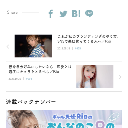
Share
これが私のブランディングのやり方。
SNSで悪口言ってくる人へ／Rio
|
2019.09.18
#005
彼を自分好みにしたいなら、恋愛とは
適度にキョリをとるべし／Rio
|
2023.10.22
#004
連載バックナンバー