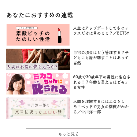
あなたにおすすめの連載
人生はアップデートしてもセッ
クスだけは昔のまま？／BETSY
自宅の現金はどう管理する？子
どもにも魔が刺すことはあって
当然
60歳で30歳年下の男性に告白さ
れる！？年齢を重ねるほどモテ
る女性
人間を理解するにはエロをし
ろ！ベッドで男女の機微がわか
る／中川淳一郎
もっと見る