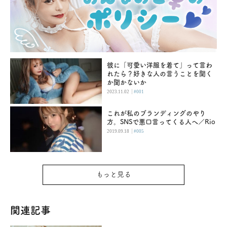
彼に「可愛い洋服を着て」って言わ
れたら？好きな人の言うことを聞く
か聞かないか
|
2023.11.02
#001
これが私のブランディングのやり
方。SNSで悪口言ってくる人へ／Rio
|
2019.09.18
#005
もっと見る
関連記事