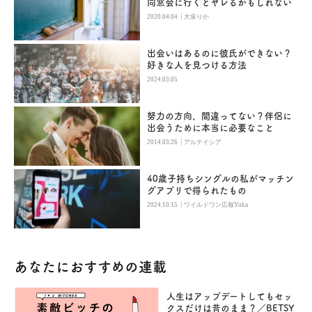
同窓会に行くとヤレるかもしれない
|
2020.04.04
大泉りか
出会いはあるのに彼氏ができない？
好きな人を見つける方法
2024.03.05
努力の方向、間違ってない？伴侶に
出会うために本当に必要なこと
|
2014.03.26
アルテイシア
40歳子持ちシングルの私がマッチン
グアプリで得られたもの
|
2024.10.15
ワイルドワン広報Yuka
あなたにおすすめの連載
人生はアップデートしてもセッ
クスだけは昔のまま？／BETSY