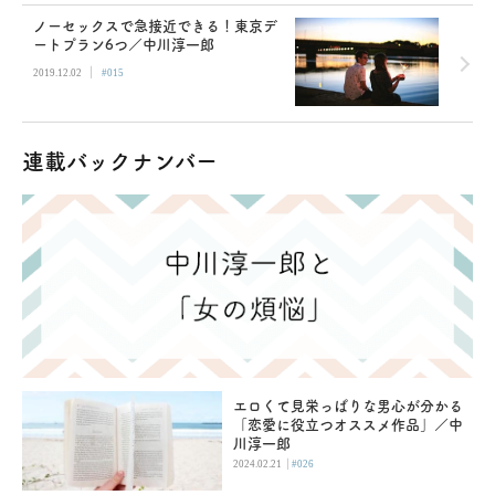
ノーセックスで急接近できる！東京デ
ートプラン6つ／中川淳一郎
|
2019.12.02
#015
連載バックナンバー
エロくて見栄っぱりな男心が分かる
「恋愛に役立つオススメ作品」／中
川淳一郎
|
2024.02.21
#026