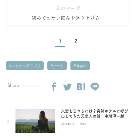
次のページ
初めてのサシ飲みを盛り上げる会
話例
1
2
マッチングアプリ
デート
出会い
Share
失恋を忘れるには？突然ホテルに呼び
出してきた元恋人の話／中川淳一郎
|
2019.10.18
#012