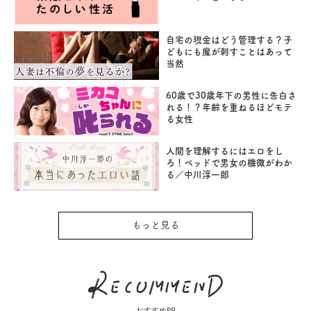
自宅の現金はどう管理する？子
どもにも魔が刺すことはあって
当然
60歳で30歳年下の男性に告白さ
れる！？年齢を重ねるほどモテ
る女性
人間を理解するにはエロをし
ろ！ベッドで男女の機微がわか
る／中川淳一郎
もっと見る
おすすめPR