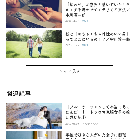
「匂わせ」が意外と効いていた！ヤ
キモチを焼かせてモテまくる方法／
中川淳一郎
|
2023.11.17
#025
私と「めちゃくちゃ相性のいい男」
ってどこにいるの！？／中川淳一郎
|
2023.10.26
#009
もっと見る
関連記事
「ブルーオーシャンって本当にあっ
たんだ…！」トラウマ克服女子の婚
活成功記①
|
2017.08.09
アルテイシア
学校で好きな人がいた女子に朗報！