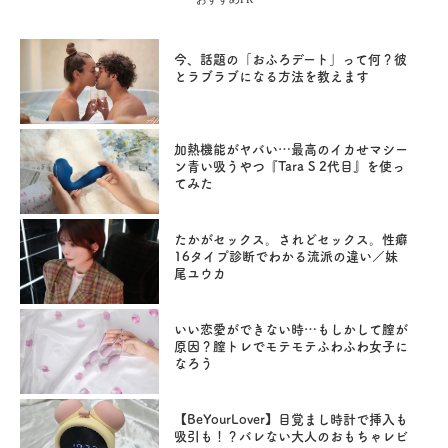
今、話題の「おふろデート」って何？彼
とラブラブになる方法を教えます
加熱機能がヤバい…最高のイカせマシー
ン青い吸うやつ『Tara S 2代目』を使っ
てみた
たかがセックス。されどセックス。性癖
16タイプ診断でわかる流派の違い／妹
尾ユウカ
いい恋愛ができない時…もしかして膣が
原因？膣トレでモテモテふわふわ女子に
なろう
【BeYourLover】目覚まし時計で挿入も
吸引も！？バレない大人のおもちゃレビ