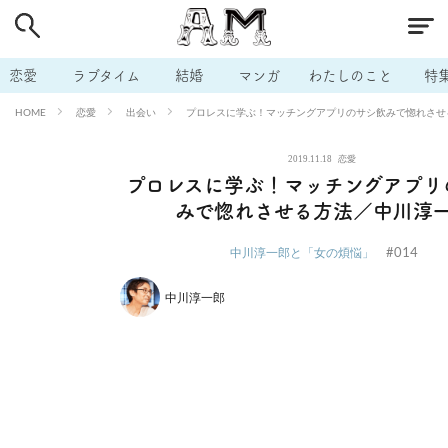
# 付き合いたい
# 男の本音
# セフレ
# 浮気
# 不倫
# 出会う方法
# マッチングアプリ
# ラブグッズ
# 体の相
恋愛
ラブタイム
結婚
マンガ
わたしのこと
特
# イケない
# ビッチの話
# エロスポット
# キャリア
恋愛
出会い
プロレスに学ぶ！マッチングアプリのサシ飲みで惚れさせ
HOME
# 恋愛相談
# モテテク
# セフレから本命へ
# 結婚したい
2019.11.18
恋愛
# セフレがほしい
# 夫婦の悩み
# おもしろライフ
プロレスに学ぶ！マッチングアプリ
みで惚れさせる方法／中川淳
#014
中川淳一郎と「女の煩悩」
中川淳一郎