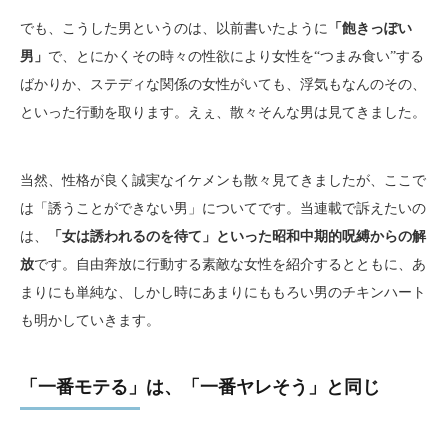
でも、こうした男というのは、以前書いたように
「飽きっぽい
男」
で、とにかくその時々の性欲により女性を“つまみ食い”する
ばかりか、ステディな関係の女性がいても、浮気もなんのその、
といった行動を取ります。えぇ、散々そんな男は見てきました。
当然、性格が良く誠実なイケメンも散々見てきましたが、ここで
は「誘うことができない男」についてです。当連載で訴えたいの
は、
「女は誘われるのを待て」といった昭和中期的呪縛からの解
放
です。自由奔放に行動する素敵な女性を紹介するとともに、あ
まりにも単純な、しかし時にあまりにももろい男のチキンハート
も明かしていきます。
「一番モテる」は、「一番ヤレそう」と同じ