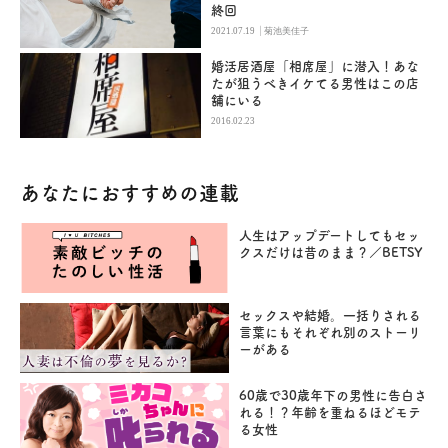
終回
|
2021.07.19
菊池美佳子
婚活居酒屋「相席屋」に潜入！あな
たが狙うべきイケてる男性はこの店
舗にいる
2016.02.23
あなたにおすすめの連載
人生はアップデートしてもセッ
クスだけは昔のまま？／BETSY
セックスや結婚。一括りされる
言葉にもそれぞれ別のストーリ
ーがある
60歳で30歳年下の男性に告白さ
れる！？年齢を重ねるほどモテ
る女性