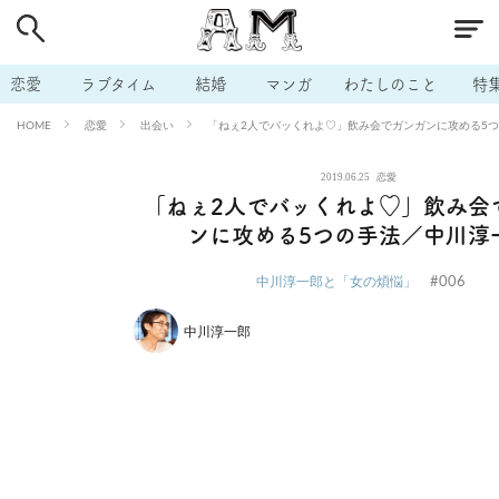
# 付き合いたい
# 男の本音
# セフレ
# 浮気
# 不倫
# 出会う方法
# マッチングアプリ
# ラブグッズ
# 体の相
恋愛
ラブタイム
結婚
マンガ
わたしのこと
特
# イケない
# ビッチの話
# エロスポット
# キャリア
恋愛
出会い
「ねぇ2人でバッくれよ♡」飲み会でガンガンに攻める5
HOME
# 恋愛相談
# モテテク
# セフレから本命へ
# 結婚したい
2019.06.25
恋愛
# セフレがほしい
# 夫婦の悩み
# おもしろライフ
「ねぇ2人でバッくれよ♡」飲み会
ンに攻める5つの手法／中川淳
#006
中川淳一郎と「女の煩悩」
中川淳一郎