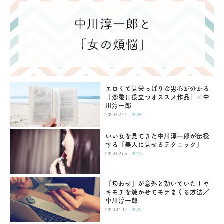
エロくて見栄っぱりな男心が分かる
「恋愛に役立つオススメ作品」／中
川淳一郎
|
2024.02.21
#026
いい女を見てきた中川淳一郎が伝授
する「美人に見せるテクニック」
|
2024.02.05
#013
「匂わせ」が意外と効いていた！ヤ
キモチを焼かせてモテまくる方法／
中川淳一郎
|
2023.11.17
#025