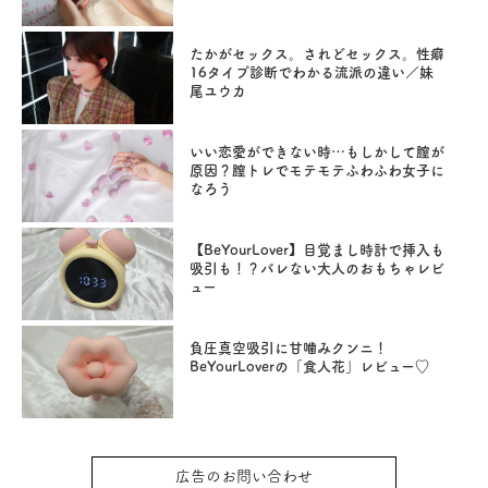
たかがセックス。されどセックス。性癖
16タイプ診断でわかる流派の違い／妹
尾ユウカ
いい恋愛ができない時…もしかして膣が
原因？膣トレでモテモテふわふわ女子に
なろう
【BeYourLover】目覚まし時計で挿入も
吸引も！？バレない大人のおもちゃレビ
ュー
負圧真空吸引に甘噛みクンニ！
BeYourLoverの「食人花」レビュー♡
広告のお問い合わせ