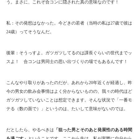
う。まさに、これぞ合コンに隠された真の意味なのです！
私：その発想はなかった。今どきの若者（当時の私は27歳で彼は
24歳）ってそうなんだ。
後輩：そうっすよ。ガツガツしてるのは課長ぐらいの世代までッ
スよ！ 合コンは男同士の思い出づくりの場でもあるんです！
こんなやり取りがあったのだが、あれから20年近くが経過し、昨
今の男女の飲み会事情はよく分からないものの、我々の時代ほど
ガツガツしていないことは想定できます。そんな状況で「一番モ
テる（数の面で）」というのは、たいして意味がないのでは。
だとしたら、やるべきは
「狙った男とそのあと発展性のある時間
を過ごす」
ということです。ここから先は、私が実際に自分から