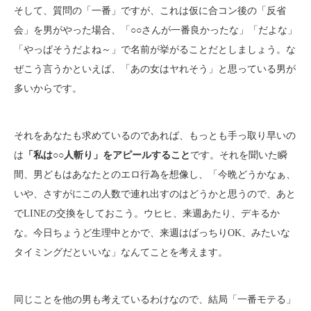
そして、質問の「一番」ですが、これは仮に合コン後の「反省
会」を男がやった場合、「○○さんが一番良かったな」「だよな」
「やっぱそうだよね～」で名前が挙がることだとしましょう。な
ぜこう言うかといえば、「あの女はヤれそう」と思っている男が
多いからです。
それをあなたも求めているのであれば、もっとも手っ取り早いの
は
「私は○○人斬り」をアピールすること
です。それを聞いた瞬
間、男どもはあなたとのエロ行為を想像し、「今晩どうかなぁ、
いや、さすがにこの人数で連れ出すのはどうかと思うので、あと
でLINEの交換をしておこう。ウヒヒ、来週あたり、デキるか
な。今日ちょうど生理中とかで、来週はばっちりOK、みたいな
タイミングだといいな」なんてことを考えます。
同じことを他の男も考えているわけなので、結局「一番モテる」