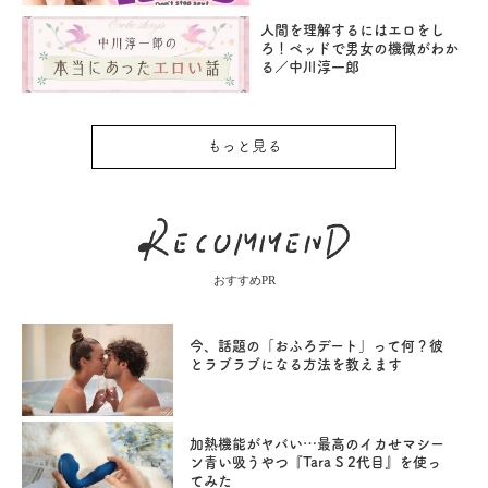
人間を理解するにはエロをし
ろ！ベッドで男女の機微がわか
る／中川淳一郎
もっと見る
おすすめPR
今、話題の「おふろデート」って何？彼
とラブラブになる方法を教えます
加熱機能がヤバい…最高のイカせマシー
ン青い吸うやつ『Tara S 2代目』を使っ
てみた