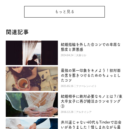
もっと見る
関連記事
結婚指輪を外した合コンでの卑屈な
態度と罪悪感
|
2024.04.24
大泉りか
最強の第一印象をキメよう！初対面
の男を惹きつけるためのちょっとし
たコツ
|
2025.05.16
ファーレンハイト
結婚相手に絶対必要なモノとは？/東
大卒女子に再び婚活カウンセリング
③
|
2016.12.28
アルテイシア
井川遥じゃない40代もTinderで出会
いがありました！惜しまれながら最