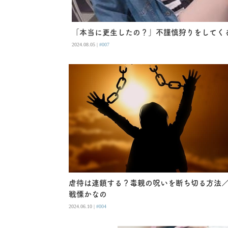
「本当に更生したの？」不謹慎狩りをしてく
2024.08.05 |
#007
虐待は連鎖する？毒親の呪いを断ち切る方法
戦慄かなの
2024.06.10 |
#004