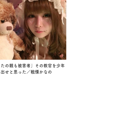
なたの親も被害者」その教官を少年
み出せと思った／戦慄かなの