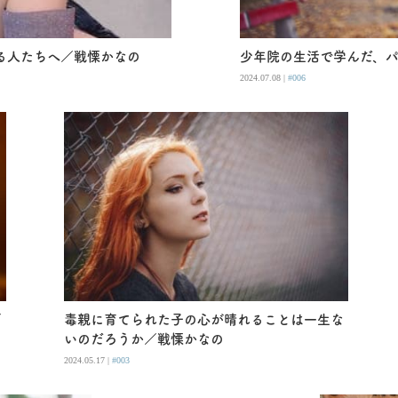
る人たちへ／戦慄かなの
少年院の生活で学んだ、
2024.07.08 |
#006
／
毒親に育てられた子の心が晴れることは一生な
いのだろうか／戦慄かなの
2024.05.17 |
#003