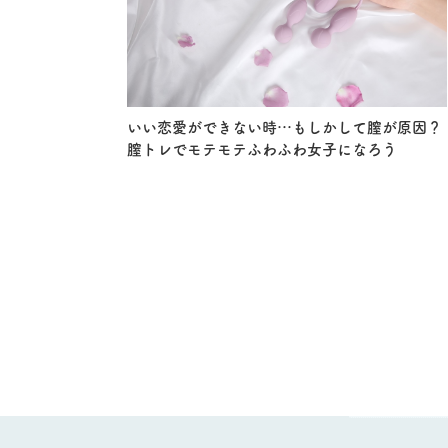
いい恋愛ができない時…もしかして膣が原因？
膣トレでモテモテふわふわ女子になろう