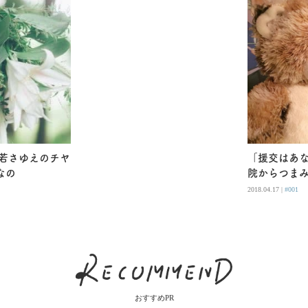
の若さゆえのチヤ
「援交はあ
なの
院からつま
2018.04.17 |
#001
おすすめPR