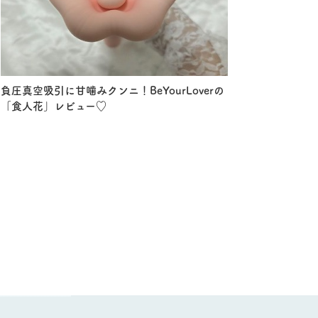
負圧真空吸引に甘噛みクンニ！BeYourLoverの
「食人花」レビュー♡