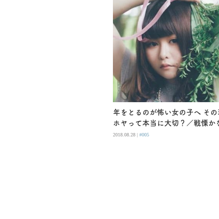
年をとるのが怖い女の子へ そ
ホヤって本当に大切？／戦慄か
2018.08.28 |
#005