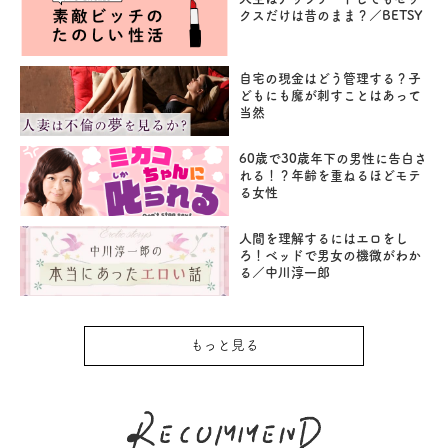
クスだけは昔のまま？／BETSY
自宅の現金はどう管理する？子
どもにも魔が刺すことはあって
当然
60歳で30歳年下の男性に告白さ
れる！？年齢を重ねるほどモテ
る女性
人間を理解するにはエロをし
ろ！ベッドで男女の機微がわか
る／中川淳一郎
もっと見る