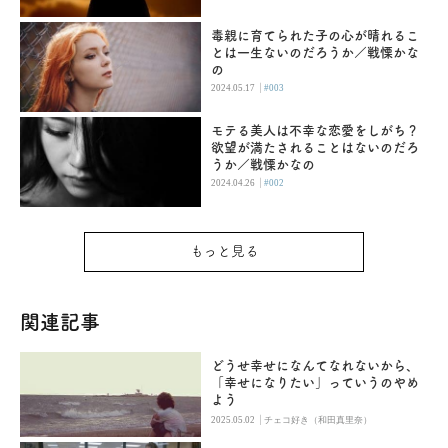
毒親に育てられた子の心が晴れるこ
とは一生ないのだろうか／戦慄かな
の
|
2024.05.17
#003
モテる美人は不幸な恋愛をしがち？
欲望が満たされることはないのだろ
うか／戦慄かなの
|
2024.04.26
#002
もっと見る
関連記事
どうせ幸せになんてなれないから、
「幸せになりたい」っていうのやめ
よう
|
2025.05.02
チェコ好き（和田真里奈）