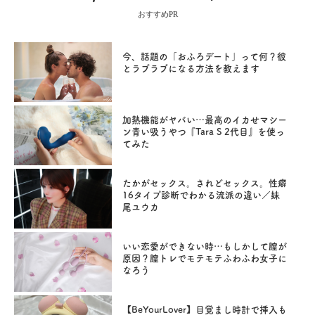
おすすめPR
今、話題の「おふろデート」って何？彼
とラブラブになる方法を教えます
加熱機能がヤバい…最高のイカせマシー
ン青い吸うやつ『Tara S 2代目』を使っ
てみた
たかがセックス。されどセックス。性癖
16タイプ診断でわかる流派の違い／妹
尾ユウカ
いい恋愛ができない時…もしかして膣が
原因？膣トレでモテモテふわふわ女子に
なろう
【BeYourLover】目覚まし時計で挿入も