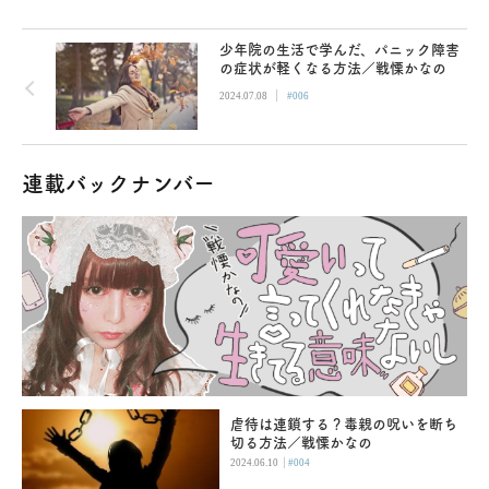
少年院の生活で学んだ、パニック障害
の症状が軽くなる方法／戦慄かなの
|
2024.07.08
#006
連載バックナンバー
虐待は連鎖する？毒親の呪いを断ち
切る方法／戦慄かなの
|
2024.06.10
#004