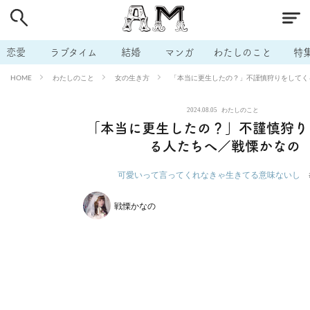
# 付き合いたい
# 男の本音
# セフレ
# 浮気
# 不倫
# 出会う方法
# マッチングアプリ
# ラブグッズ
# 体の相
恋愛
ラブタイム
結婚
マンガ
わたしのこと
特
# イケない
# ビッチの話
# エロスポット
# キャリア
わたしのこと
女の生き方
「本当に更生したの？」不謹慎狩りをしてく
HOME
# 恋愛相談
# モテテク
# セフレから本命へ
# 結婚したい
2024.08.05
わたしのこと
# セフレがほしい
# 夫婦の悩み
# おもしろライフ
「本当に更生したの？」不謹慎狩り
る人たちへ／戦慄かなの
可愛いって言ってくれなきゃ生きてる意味ないし
戦慄かなの