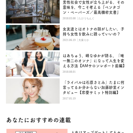
男性社会で女性が立ち上がる。その
意味を、今こそ考える『ペンタゴ
ン・ペーパーズ／最高機密文書』
|
2018.03.08
たけうちんぐ
女友達とはオトナの話がしたい。子
持ち女性を飲みに誘っていいの？
|
2021.06.19
大泉りか
はあちゅう、峰なゆかが語る、「唯
一無二のオンナ」になって人生を変
える方法【AMサロンレポート前編】
2018.08.01
「ライバルは石原さとみ」たまに何
言ってるか分からない加藤紗里イン
タビュー【恋愛サミット特別編】
2017.05.19
あなたにおすすめの連載
人生はアップデートしてもセッ