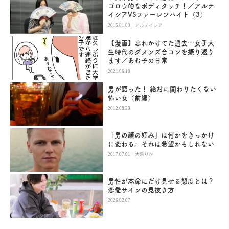
ゴロウ的なボディタッチ！／アルテ
イシアVSファーレンハイト（3）
|
2015.01.09
アルテイシア
【漫画】忘れかけてた過去…女子大
生時代のダメンズ合コンを振り返り
ます／あむ子の日常
2021.06.18
男が語った！ 絶対に関わりたくない
怖い女（前編）
2012.08.20
「男の顔の好み」は何かをきっかけ
に変わる。それは希望かもしれない
|
2017.07.01
大泉りか
男性が本命にだけ見せる態度とは？
恋愛サインの見抜き方
2026.02.07