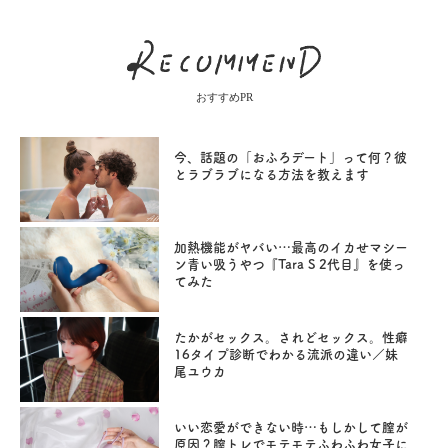
おすすめPR
今、話題の「おふろデート」って何？彼
とラブラブになる方法を教えます
加熱機能がヤバい…最高のイカせマシー
ン青い吸うやつ『Tara S 2代目』を使っ
てみた
たかがセックス。されどセックス。性癖
16タイプ診断でわかる流派の違い／妹
尾ユウカ
いい恋愛ができない時…もしかして膣が
原因？膣トレでモテモテふわふわ女子に