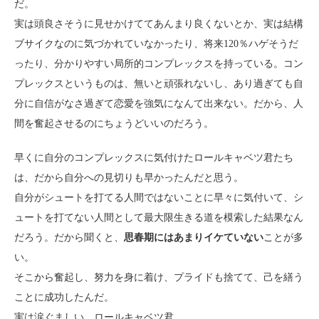
だ。
実は頭良さそうに見せかけててあんまり良くないとか、実は結構
ブサイクなのに気づかれていなかったり、将来120％ハゲそうだ
ったり、分かりやすい局所的コンプレックスを持っている。コン
プレックスというものは、無いと頑張れないし、あり過ぎても自
分に自信がなさ過ぎて恋愛を強気になんて出来ない。だから、人
間を奮起させるのにちょうどいいのだろう。
早くに自分のコンプレックスに気付けたロールキャベツ君たち
は、だから自分への見切りも早かったんだと思う。
自分がシュートを打てる人間ではないことに早々に気付いて、シ
ュートを打てない人間として最大限生きる道を模索した結果なん
だろう。だから聞くと、
思春期にはあまりイケていない
ことが多
い。
そこから奮起し、努力を身に着け、プライドも捨てて、己を繕う
ことに成功したんだ。
実は涙ぐましい、ロールキャベツ君。