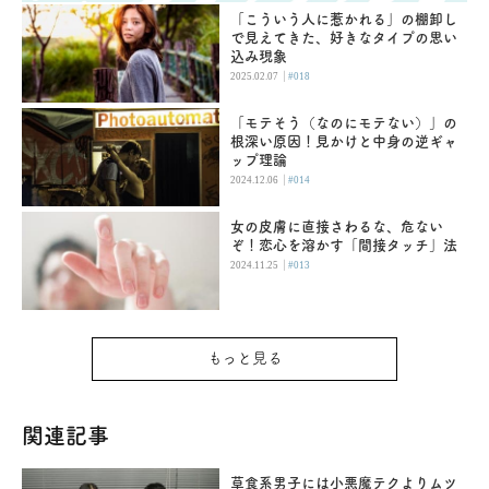
「こういう人に惹かれる」の棚卸し
で見えてきた、好きなタイプの思い
込み現象
|
2025.02.07
#018
「モテそう（なのにモテない）」の
根深い原因！見かけと中身の逆ギャ
ップ理論
|
2024.12.06
#014
女の皮膚に直接さわるな、危ない
ぞ！恋心を溶かす「間接タッチ」法
|
2024.11.25
#013
もっと見る
関連記事
草食系男子には小悪魔テクよりムツ