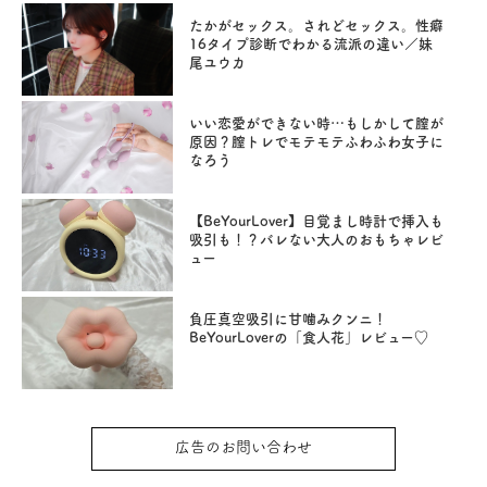
たかがセックス。されどセックス。性癖
16タイプ診断でわかる流派の違い／妹
尾ユウカ
いい恋愛ができない時…もしかして膣が
原因？膣トレでモテモテふわふわ女子に
なろう
【BeYourLover】目覚まし時計で挿入も
吸引も！？バレない大人のおもちゃレビ
ュー
負圧真空吸引に甘噛みクンニ！
BeYourLoverの「食人花」レビュー♡
広告のお問い合わせ