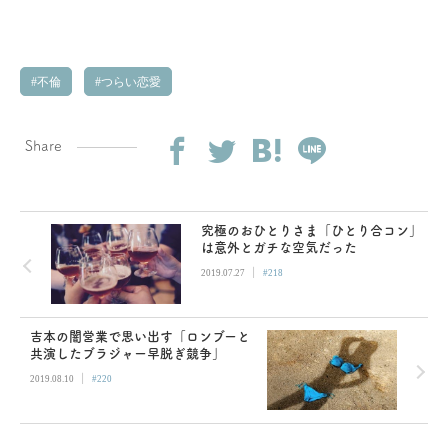
不倫
つらい恋愛
Share
究極のおひとりさま「ひとり合コン」
は意外とガチな空気だった
|
2019.07.27
#218
吉本の闇営業で思い出す「ロンブーと
共演したブラジャー早脱ぎ競争」
|
2019.08.10
#220