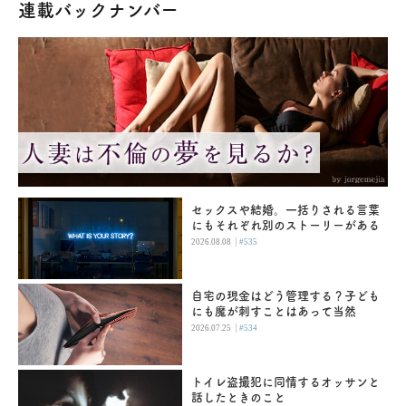
連載バックナンバー
セックスや結婚。一括りされる言葉
にもそれぞれ別のストーリーがある
|
2026.08.08
#535
自宅の現金はどう管理する？子ども
にも魔が刺すことはあって当然
|
2026.07.25
#534
トイレ盗撮犯に同情するオッサンと
話したときのこと