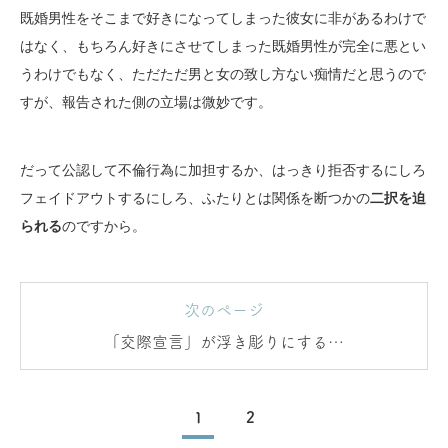
既婚男性をそこまで好きになってしまった彼女に非があるわけで
はなく、もちろん好きにさせてしまった既婚男性が完全に悪とい
うわけでもなく、ただただ男と女の致し方ない痴情だと思うので
すが、報告された側の立場は微妙です。
だって公認して不倫行為に加担するか、はっきり拒否するにしろ
フェイドアウトするにしろ、ふたりとは関係を断つかの
二択を迫
られる
のですから。
次のページ
「交際宣言」が浮き彫りにするモ
ノ
1
2