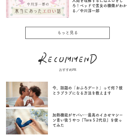
人間を理解するにはエロをし
ろ！ベッドで男女の機微がわか
る／中川淳一郎
もっと見る
おすすめPR
今、話題の「おふろデート」って何？彼
とラブラブになる方法を教えます
加熱機能がヤバい…最高のイカせマシー
ン青い吸うやつ『Tara S 2代目』を使っ
てみた