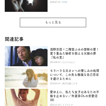
|
2026.07.16
#190
もっと見る
関連記事
浅野忠信×二階堂ふみの禁断の愛！
塗り重ねた秘密を抱える父娘の罪
『私の男』
|
2014.06.14
たけうちんぐ
モラハラな元カレへの憎しみの処理
について。この先も極端な自己否定
を避けるために
|
2019.05.14
肉乃小路ニクヨ
愛ゆえに、私たち女子はあなたの不
倫を止めない／外資系OLの恋愛沼
(8)
|
2025.11.14
トイアンナ