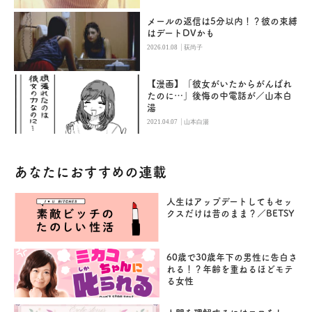
メールの返信は5分以内！？彼の束縛
はデートDVかも
|
2026.01.08
荻尚子
【漫画】「彼女がいたからがんばれ
たのに…」後悔の中電話が／山本白
湯
|
2021.04.07
山本白湯
あなたにおすすめの連載
人生はアップデートしてもセッ
クスだけは昔のまま？／BETSY
60歳で30歳年下の男性に告白さ
れる！？年齢を重ねるほどモテ
る女性