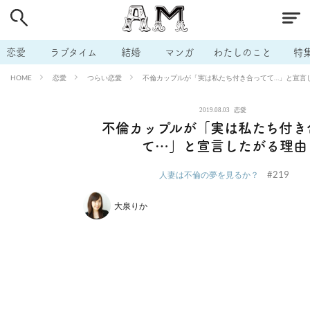
# 付き合いたい
# 男の本音
# セフレ
# 浮気
# 不倫
# 出会う方法
# マッチングアプリ
# ラブグッズ
# 体の相
恋愛
ラブタイム
結婚
マンガ
わたしのこと
特
# イケない
# ビッチの話
# エロスポット
# キャリア
恋愛
つらい恋愛
不倫カップルが「実は私たち付き合ってて…」と宣言
HOME
# 恋愛相談
# モテテク
# セフレから本命へ
# 結婚したい
2019.08.03
恋愛
# セフレがほしい
# 夫婦の悩み
# おもしろライフ
不倫カップルが「実は私たち付き
て…」と宣言したがる理由
#219
人妻は不倫の夢を見るか？
大泉りか