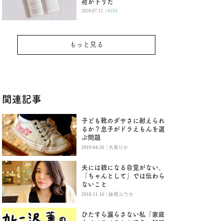
荷が下りた
|
2026.07.11
#533
もっと見る
関連記事
子ども靴のダサさに耐えられ
るか？息子がドラえもんを選
ぶ問題
|
2019.04.20
大泉りか
夫には親になる自覚がない。
「ちゃんとして」では伝わら
ないこと
|
2018.11.16
妹尾ユウカ
ひたすら漏らさない私「家庭