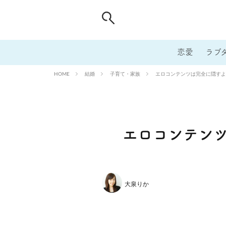
恋愛
ラブ
結婚
子育て・家族
エロコンテンツは完全に隠すよ
HOME
エロコンテン
大泉りか