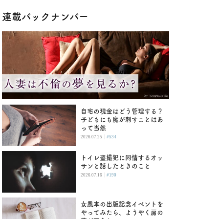
連載バックナンバー
自宅の現金はどう管理する？
子どもにも魔が刺すことはあ
って当然
|
2026.07.25
#534
トイレ盗撮犯に同情するオッ
サンと話したときのこと
|
2026.07.16
#190
女風本の出版記念イベントを
やってみたら、ようやく肩の