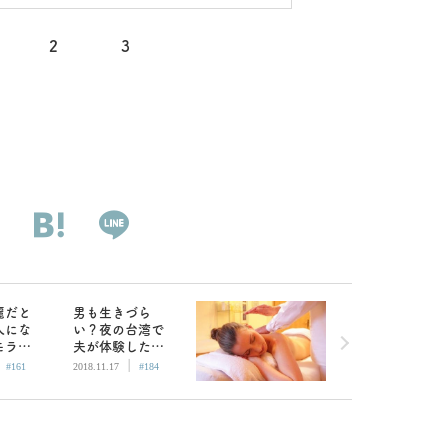
2
3
麗だと
男も生きづら
人にな
い？夜の台湾で
モラハ
夫が体験したス
|
|
の贈り
ペシャルマッサ
#161
2018.11.17
#184
ージは……