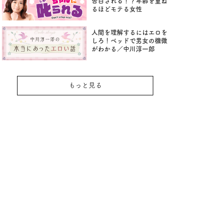
告白される！？年齢を重ね
るほどモテる女性
人間を理解するにはエロを
しろ！ベッドで男女の機微
がわかる／中川淳一郎
もっと見る