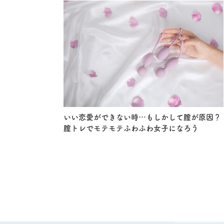
いい恋愛ができない時…もしかして膣が原因？
膣トレでモテモテふわふわ女子になろう