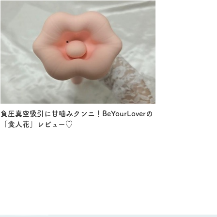
負圧真空吸引に甘噛みクンニ！BeYourLoverの
「食人花」レビュー♡