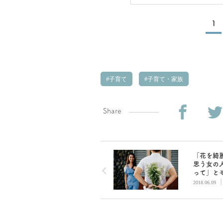
1
子育て
子育て・家族
Share
「花を綺
思う女の
って」と
ラ彼から
2018.06.09
物