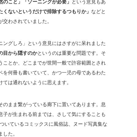
然のこと」「ゾーニングが必要」
という意見もあ
たくないというだけで排除するつもりか」
などと
が交わされていました。
ニングしろ」という意見にはさすがに呆れました
の目から隠すのか
というのは重要な問題です。そ
うことか、どこまでが世間一般で許容範囲とされ
ベを何冊も書いていて、かつ一児の母であるわた
けては通れないように思えます。
そのまま繋がっている廊下に置いてあります。息
息子が生まれる前までは、さして気にすることも
のついているコミックスに風俗誌、ヌード写真集な
ました。