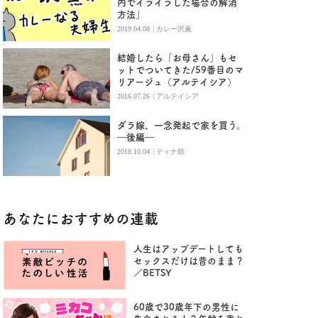
内でイライラした場合の解消
方法」
|
2019.04.08
カレー沢薫
結婚したら「お母さん」もセ
ットでついてきた/59番目のマ
リアージュ（アルテイシア）
|
2016.07.26
アルテイシア
ダラ嫁、一念発起で家を買う。
―後編―
|
2018.10.04
ティナ助
あなたにおすすめの連載
人生はアップデートしても
セックスだけは昔のまま？
／BETSY
60歳で30歳年下の男性に