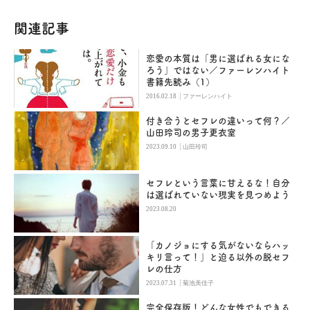
関連記事
恋愛の本質は「男に選ばれる女にな
ろう」ではない／ファーレンハイト
書籍先読み（1）
|
2016.02.18
ファーレンハイト
付き合うとセフレの違いって何？／
山田玲司の男子更衣室
|
2023.09.10
山田玲司
セフレという言葉に甘えるな！自分
は選ばれていない現実を見つめよう
2023.08.20
「カノジョにする気がないならハッ
キリ言って！」と迫る以外の脱セフ
レの仕方
|
2023.07.31
菊池美佳子
完全保存版！どんな女性でもできる