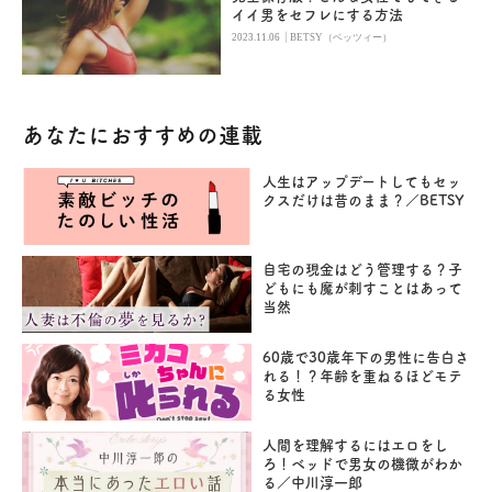
イイ男をセフレにする方法
|
2023.11.06
BETSY（ベッツィー）
あなたにおすすめの連載
人生はアップデートしてもセッ
クスだけは昔のまま？／BETSY
自宅の現金はどう管理する？子
どもにも魔が刺すことはあって
当然
60歳で30歳年下の男性に告白さ
れる！？年齢を重ねるほどモテ
る女性
人間を理解するにはエロをし
ろ！ベッドで男女の機微がわか
る／中川淳一郎