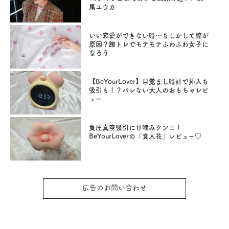
尾ユウカ
いい恋愛ができない時…もしかして膣が
原因？膣トレでモテモテふわふわ女子に
なろう
【BeYourLover】目覚まし時計で挿入も
吸引も！？バレない大人のおもちゃレビ
ュー
負圧真空吸引に甘噛みクンニ！
BeYourLoverの「食人花」レビュー♡
広告のお問い合わせ