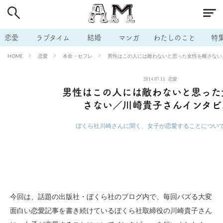
# 付き合いたい
# 男の本音
# セフレ
# 浮気
# 不倫
# 出会う方法
# マッチングアプリ
# ラブグッズ
# 体の相
恋愛
ラブタイム
結婚
マンガ
わたしのこと
特
# イケない
# ビッチの話
# エロスポット
# キャリア
恋愛
本命・セフレ
男性はこの人には敵わないと思った女性を離さない
HOME
# 恋愛相談
# モテテク
# セフレから本命へ
# 結婚したい
2014.07.11
恋愛
# セフレがほしい
# 夫婦の悩み
# おもしろライフ
男性はこの人には敵わないと思った
さない／川崎貴子さんインタビ
ぼくら社川崎さんに聞く、女子が恋愛することについ
今回は、話題の出版社・ぼくら社のブログ内で、毎回バズる大変
面白い恋愛記事を書き続けているぼくら社取締役の川崎貴子さん