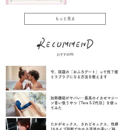
もっと見る
おすすめPR
今、話題の「おふろデート」って何？彼
とラブラブになる方法を教えます
加熱機能がヤバい…最高のイカせマシー
ン青い吸うやつ『Tara S 2代目』を使っ
てみた
たかがセックス。されどセックス。性癖
16タイプ診断でわかる流派の違い／妹