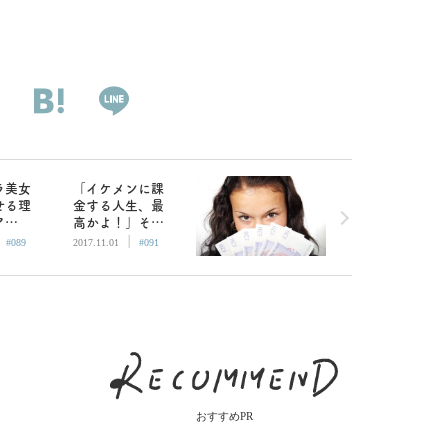
ラ美女
「イケメンに課
せる理
金する人生、最
ア
高かよ！」そこ
|
|
オタク
にいる喪女さん
#089
2017.11.01
#091
ウンセ
にカウンセリン
グ①
おすすめPR