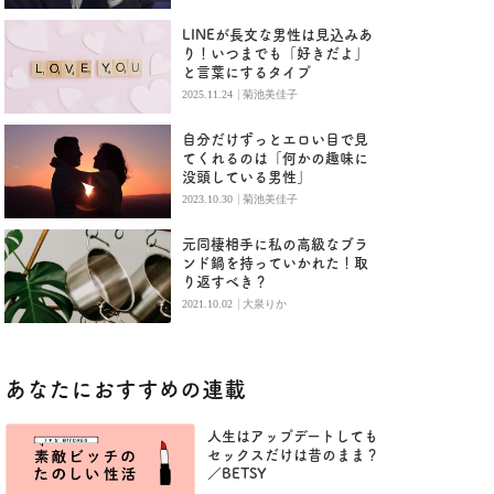
LINEが長文な男性は見込みあ
り！いつまでも「好きだよ」
と言葉にするタイプ
|
2025.11.24
菊池美佳子
自分だけずっとエロい目で見
てくれるのは「何かの趣味に
没頭している男性」
|
2023.10.30
菊池美佳子
元同棲相手に私の高級なブラ
ンド鍋を持っていかれた！取
り返すべき？
|
2021.10.02
大泉りか
あなたにおすすめの連載
人生はアップデートしても
セックスだけは昔のまま？
／BETSY