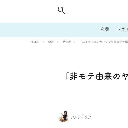
恋愛
ラブ
恋愛
男分析
「非モテ由来のヤリチン復讐願望が消
HOME
「非モテ由来の
アルテイシア