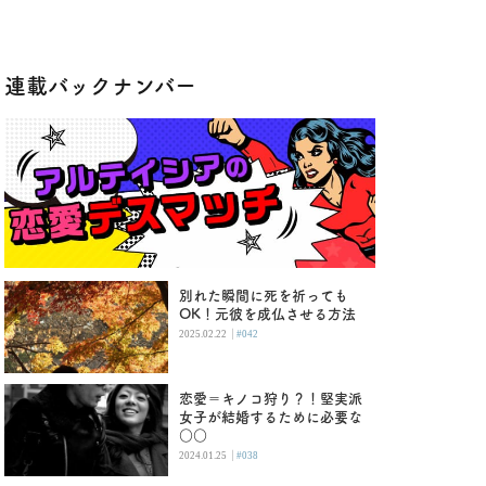
連載バックナンバー
別れた瞬間に死を祈っても
OK！元彼を成仏させる方法
|
2025.02.22
#042
恋愛＝キノコ狩り？！堅実派
女子が結婚するために必要な
○○
|
2024.01.25
#038