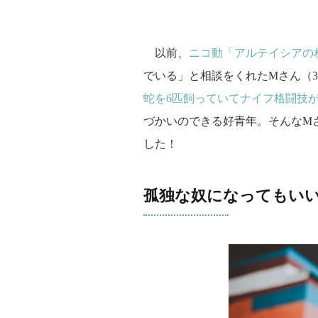
以前、
ニコ動「アルテイシアの
でいる」と相談をくれたMさん（3
蛇を6匹飼っていてナイフ格闘技
づかいのできる好青年。そんなM
した！
孤独な奴になってもい