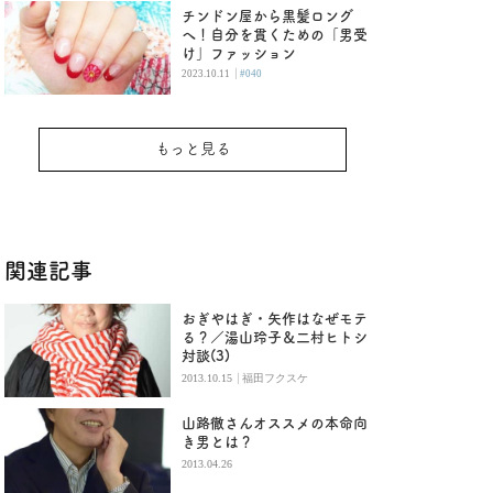
チンドン屋から黒髪ロング
へ！自分を貫くための「男受
け」ファッション
|
2023.10.11
#040
もっと見る
関連記事
おぎやはぎ・矢作はなぜモテ
る？／湯山玲子＆二村ヒトシ
対談(3)
|
2013.10.15
福田フクスケ
山路徹さんオススメの本命向
き男とは？
2013.04.26