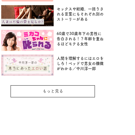
セックスや結婚。一括りさ
れる言葉にもそれぞれ別の
ストーリーがある
60歳で30歳年下の男性に
告白される！？年齢を重ね
るほどモテる女性
人間を理解するにはエロを
しろ！ベッドで男女の機微
がわかる／中川淳一郎
もっと見る