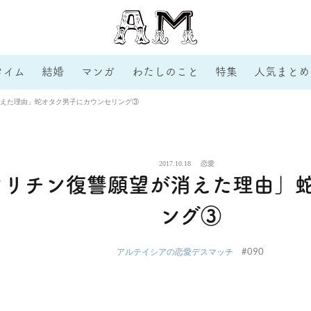
タイム
結婚
マンガ
わたしのこと
特集
人気まとめ
えた理由」蛇オタク男子にカウンセリング③
2017.10.18
恋愛
ヤリチン復讐願望が消えた理由」
ング③
#090
アルテイシアの恋愛デスマッチ