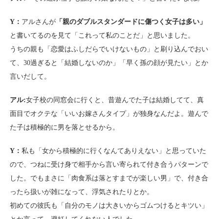
Y：
アルさんが
「親のダブルスタンダードに傷つく女子は多い」
と書いてるのを見て「これって私のことだ」と思いました。
うちの親も「恋愛はふしだらでいけないもの」と刷り込んでおい
て、30過ぎると「結婚しないのか」「早く孫の顔が見たい」とか
言いだして。
アル:
女子校の同窓会に行くと、昔遊んでた子は結婚してて、真
面目でオクテな「いいお嫁さんタイプ」が独身なんだよ。遊んで
た子は積極的に男を落とせるから。
Y：
私も「女から積極的に行くなんてありえない」と思っていた
ので、つねに受け身で相手から言い寄られて付き合うパターンで
した。でもまさに「肉食系は落とすまでが楽しい男」で、付き合
ったら扱いが雑になって、浮気されたりとか。
初めての彼氏も「自分のモノは大きいからゴムつけるとキツい」