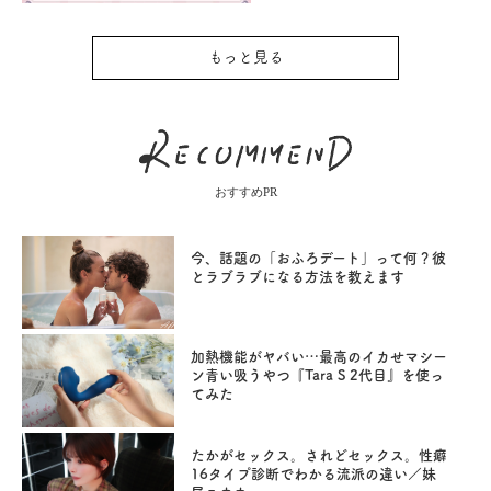
もっと見る
おすすめPR
今、話題の「おふろデート」って何？彼
とラブラブになる方法を教えます
加熱機能がヤバい…最高のイカせマシー
ン青い吸うやつ『Tara S 2代目』を使っ
てみた
たかがセックス。されどセックス。性癖
16タイプ診断でわかる流派の違い／妹