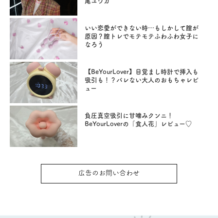
尾ユウカ
いい恋愛ができない時…もしかして膣が
原因？膣トレでモテモテふわふわ女子に
なろう
【BeYourLover】目覚まし時計で挿入も
吸引も！？バレない大人のおもちゃレビ
ュー
負圧真空吸引に甘噛みクンニ！
BeYourLoverの「食人花」レビュー♡
広告のお問い合わせ