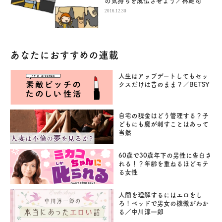
の気持ちを成仏させよう／林雄司
2016.12.30
あなたにおすすめの連載
人生はアップデートしてもセッ
クスだけは昔のまま？／BETSY
自宅の現金はどう管理する？子
どもにも魔が刺すことはあって
当然
60歳で30歳年下の男性に告白さ
れる！？年齢を重ねるほどモテ
る女性
人間を理解するにはエロをし
ろ！ベッドで男女の機微がわか
る／中川淳一郎