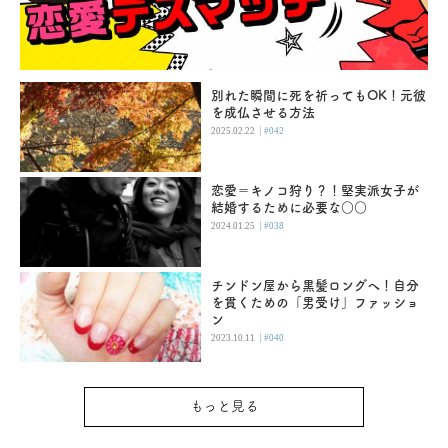
別れた瞬間に死を祈ってもOK！元彼
を成仏させる方法
|
2025.02.22
#042
恋愛＝キノコ狩り？！堅実派女子が
結婚するために必要な○○
|
2024.01.25
#038
チンドン屋から黒髪ロングへ！自分
を貫くための「男受け」ファッショ
ン
|
2023.10.11
#040
もっと見る