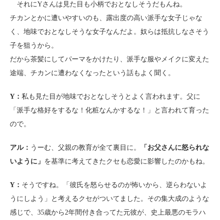
それにYさんは見た目も小柄でおとなしそうだもんね。
チカンとかに遭いやすいのも、露出度の高い派手な女子じゃな
く、地味でおとなしそうな女子なんだよ。奴らは抵抗しなさそう
子を狙うから。
だから茶髪にしてパーマをかけたり、派手な服やメイクに変えた
途端、チカンに遭わなくなったという話もよく聞く。
Y：
私も見た目が地味でおとなしそうとよく言われます。父に
「派手な格好をするな！化粧なんかするな！」と言われて育った
ので。
アル：
うーむ、父親の教育が全て裏目に。
「お父さんに怒られな
いように」
を基準に考えてきたクセも恋愛に影響したのかもね。
Y：
そうですね。「彼氏を怒らせるのが怖いから、逆らわないよ
うにしよう」と考えるクセがついてました。その集大成のような
感じで、35歳から2年間付き合ってた元彼が、史上最悪のモラハ