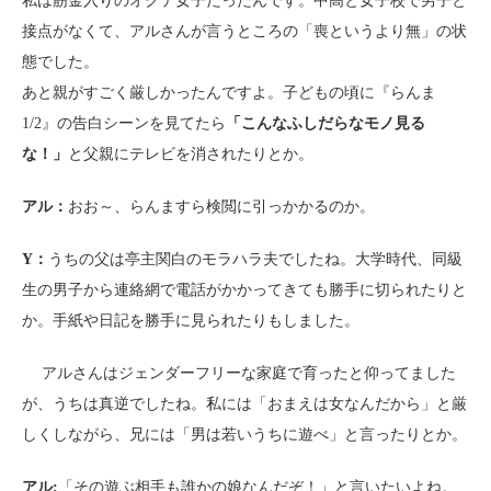
私は筋金入りのオクテ女子だったんです。中高と女子校で男子と
接点がなくて、アルさんが言うところの「喪というより無」の状
態でした。
あと親がすごく厳しかったんですよ。子どもの頃に『らんま
1/2』の告白シーンを見てたら
「こんなふしだらなモノ見る
な！」
と父親にテレビを消されたりとか。
アル：
おお～、らんますら検閲に引っかかるのか。
Y：
うちの父は亭主関白のモラハラ夫でしたね。大学時代、同級
生の男子から連絡網で電話がかかってきても勝手に切られたりと
か。手紙や日記を勝手に見られたりもしました。
アルさんはジェンダーフリーな家庭で育ったと仰ってました
が、うちは真逆でしたね。私には「おまえは女なんだから」と厳
しくしながら、兄には「男は若いうちに遊べ」と言ったりとか。
アル:
「その遊ぶ相手も誰かの娘なんだぞ！」と言いたいよね。