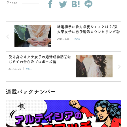
Share
結婚相手に絶対必要なモノとは？/東
大卒女子に再び婚活カウンセリング③
|
2016.12.28
#069
受け身なオクテ女子の婚活成功記②は
じめての告白＆プロポーズ編
|
2017.01.25
#071
連載バックナンバー