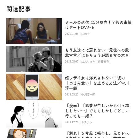
関連記事
メールの返信は5分以内！？彼の束縛
はデートDVかも
|
2026.01.08
荻尚子
もう友達には戻れない…元彼への敗
北宣言／はあちゅうが語る女の本音
|
2013.05.07
はあちゅう（伊藤春香）
超ウザイ女は浮気されない！彼の
「つまみ食い」を止める方法／中川
淳一郎
|
2019.05.27
中川淳一郎
【漫画】「恋愛が苦しいから引っ越
ししたい…」でももしかしてどこに
行っても一緒？
|
2021.12.28
ヤチナツ
「別れ」を今風に報告し、元カレへ