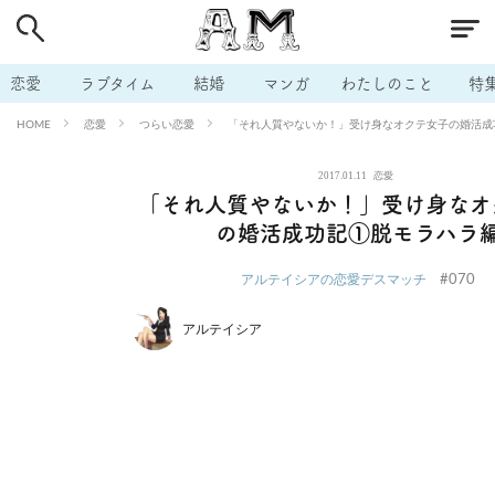
# 付き合いたい
# 男の本音
# セフレ
# 浮気
# 不倫
# 出会う方法
# マッチングアプリ
# ラブグッズ
# 体の相
恋愛
ラブタイム
結婚
マンガ
わたしのこと
特
# イケない
# ビッチの話
# エロスポット
# キャリア
恋愛
つらい恋愛
「それ人質やないか！」受け身なオクテ女子の婚活成
HOME
# 恋愛相談
# モテテク
# セフレから本命へ
# 結婚したい
2017.01.11
恋愛
# セフレがほしい
# 夫婦の悩み
# おもしろライフ
「それ人質やないか！」受け身なオ
の婚活成功記①脱モラハラ
#070
アルテイシアの恋愛デスマッチ
アルテイシア