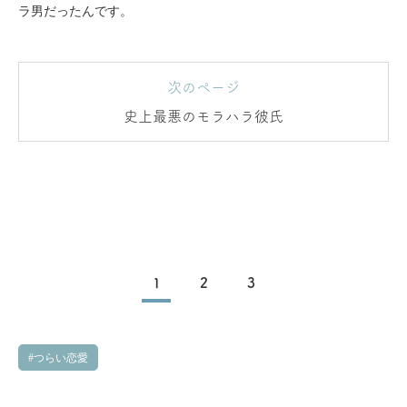
ラ男だったんです。
次のページ
史上最悪のモラハラ彼氏
1
2
3
つらい恋愛