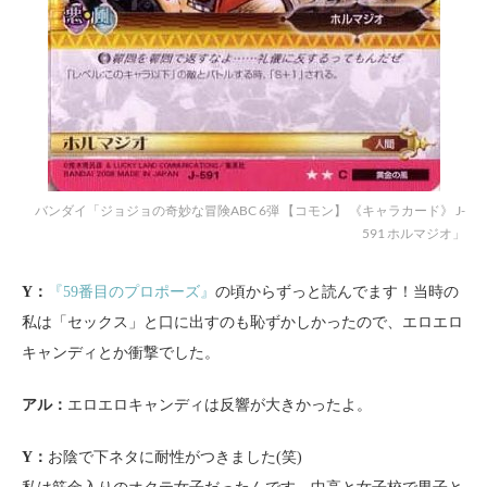
バンダイ「ジョジョの奇妙な冒険ABC 6弾 【コモン】 《キャラカード》 J-
591 ホルマジオ」
Y：
『59番目のプロポーズ』
の頃からずっと読んでます！当時の
私は「セックス」と口に出すのも恥ずかしかったので、エロエロ
キャンディとか衝撃でした。
アル：
エロエロキャンディは反響が大きかったよ。
Y：
お陰で下ネタに耐性がつきました(笑)