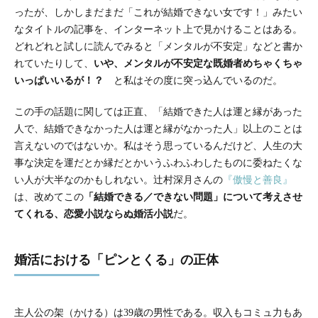
ったが、しかしまだまだ「これが結婚できない女です！」みたい
なタイトルの記事を、インターネット上で見かけることはある。
どれどれと試しに読んでみると「メンタルが不安定」などと書か
れていたりして、
いや、メンタルが不安定な既婚者めちゃくちゃ
いっぱいいるが！？
と私はその度に突っ込んでいるのだ。
この手の話題に関しては正直、「結婚できた人は運と縁があった
人で、結婚できなかった人は運と縁がなかった人」以上のことは
言えないのではないか。私はそう思っているんだけど、人生の大
事な決定を運だとか縁だとかいうふわふわしたものに委ねたくな
い人が大半なのかもしれない。辻村深月さんの
『傲慢と善良』
は、改めてこの
「結婚できる／できない問題」について考えさせ
てくれる、恋愛小説ならぬ婚活小説
だ。
婚活における「ピンとくる」の正体
主人公の架（かける）は39歳の男性である。収入もコミュ力もあ