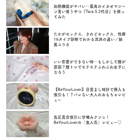
加熱機能がヤバい…最高のイカせマシー
ン青い吸うやつ『Tara S 2代目』を使っ
てみた
たかがセックス。されどセックス。性癖
16タイプ診断でわかる流派の違い／妹
尾ユウカ
いい恋愛ができない時…もしかして膣が
原因？膣トレでモテモテふわふわ女子に
なろう
【BeYourLover】目覚まし時計で挿入も
吸引も！？バレない大人のおもちゃレビ
ュー
負圧真空吸引に甘噛みクンニ！
BeYourLoverの「食人花」レビュー♡