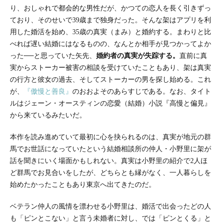
り、おしゃれで都会的な男性だが、かつての恋人を長く引きずっ
ており、そのせいで39歳まで独身だった。そんな架はアプリを利
用した婚活を始め、35歳の真実（まみ）と婚約する。まわりと比
べれば遅い結婚にはなるものの、なんとか相手が見つかってよか
った──と思っていた矢先、
婚約者の真実が失踪する。
直前に真
実からストーカー被害の相談を受けていたこともあり、架は真実
の行方と彼女の過去、そしてストーカーの男を探し始める。これ
が、
『傲慢と善良』
のおおよそのあらすじである。なお、タイト
ルはジェーン・オースティンの恋愛（結婚）小説『高慢と偏見』
から来ているみたいだ。
本作を読み進めていて最初に心を抉られるのは、真実が地元の群
馬でお世話になっていたという結婚相談所の仲人・小野里に架が
話を聞きにいく場面かもしれない。真実は小野里の紹介で2人ほ
ど群馬でお見合いをしたが、どちらとも縁がなく、一人暮らしを
始めたかったこともあり東京へ出てきたのだ。
ベテラン仲人の風情を漂わせる小野里は、婚活で出会ったどの人
も「ピンとこない」と言う未婚者に対し、では「ピンとくる」と