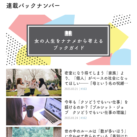
連載バックナンバー
密室になり得てしまう「家族」よ
り、「個人」がベースの社会になっ
てほしい――『母という名の呪縛
娘という牢獄』
|
2025.03.21
#163
今年も「クソどうでもいい仕事」を
続けるのか？『ブルシット・ジョ
ブ クソどうでもいい仕事の理論』
|
2025.01.24
#162
世の中のルールは「数が多いほう」
に合わせて作られている『差別はた