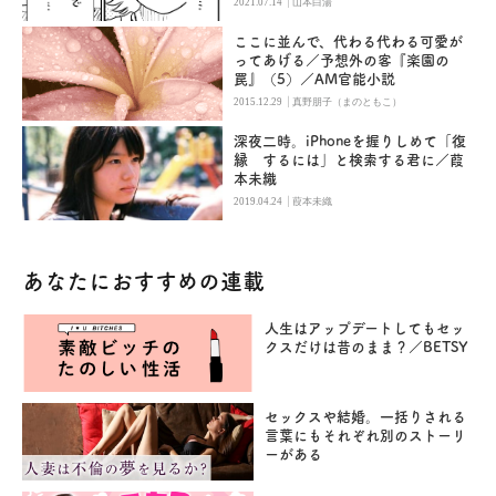
|
2021.07.14
山本白湯
ここに並んで、代わる代わる可愛が
ってあげる／予想外の客『楽園の
罠』（5）／AM官能小説
|
2015.12.29
真野朋子（まのともこ）
深夜二時。iPhoneを握りしめて「復
縁 するには」と検索する君に／葭
本未織
|
2019.04.24
葭本未織
あなたにおすすめの連載
人生はアップデートしてもセッ
クスだけは昔のまま？／BETSY
セックスや結婚。一括りされる
言葉にもそれぞれ別のストーリ
ーがある