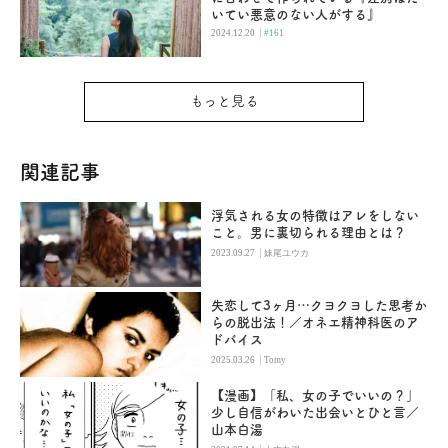
いてい悪意のない人がする』
|
2024.12.20
#161
もっと見る
関連記事
浮気される女の特徴はアレをしない
こと。男に裏切られる理由とは？
|
2023.09.27
妹尾ユウカ
失恋して3ヶ月…クヨクヨした思考か
らの脱出法！／オネエ精神科医のア
ドバイス
|
2025.03.26
Tomy
【漫画】「私、女の子でいいの？」
少し自信がわいた出会いとひと言／
山本白湯