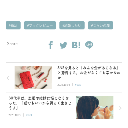
婚活
ブックレビュー
結婚したい
つらい恋愛
Share
SNSを見ると「みんな金があるなあ」
と驚愕する。お金がなくても幸せなの
か
|
2023.10.04
#135
30代半ば、恋愛や結婚に悩まなくな
った。「嘘でもいいから明るく生きよ
うよ」
|
2023.10.26
#079