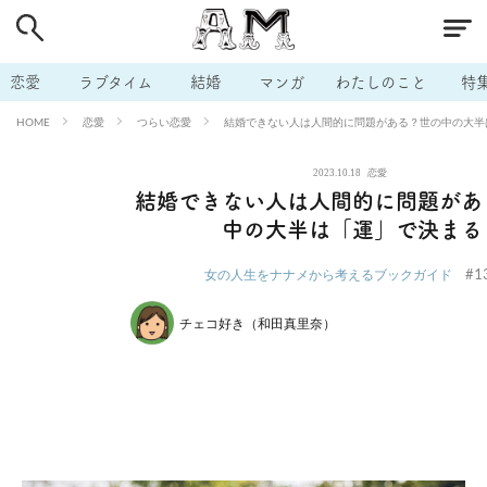
# 付き合いたい
# 男の本音
# セフレ
# 浮気
# 不倫
# 出会う方法
# マッチングアプリ
# ラブグッズ
# 体の相
恋愛
ラブタイム
結婚
マンガ
わたしのこと
特
# イケない
# ビッチの話
# エロスポット
# キャリア
恋愛
つらい恋愛
結婚できない人は人間的に問題がある？世の中の大半
HOME
# 恋愛相談
# モテテク
# セフレから本命へ
# 結婚したい
2023.10.18
恋愛
# セフレがほしい
# 夫婦の悩み
# おもしろライフ
結婚できない人は人間的に問題があ
中の大半は「運」で決まる
#1
女の人生をナナメから考えるブックガイド
チェコ好き（和田真里奈）