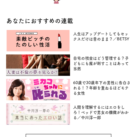
あなたにおすすめの連載
人生はアップデートしてもセッ
クスだけは昔のまま？／BETSY
自宅の現金はどう管理する？子
どもにも魔が刺すことはあって
当然
60歳で30歳年下の男性に告白さ
れる！？年齢を重ねるほどモテ
る女性
人間を理解するにはエロをし
ろ！ベッドで男女の機微がわか
る／中川淳一郎