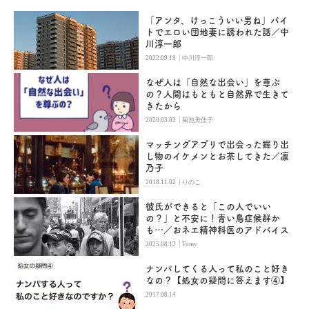
「アンタ、けっこういい男ね」バイ
トでエロい団地妻に誘われた話／中
川淳一郎
|
2022.09.19
中川淳一郎
なぜ人は「自然な出会い」を尊ぶ
の？人間はもともと自然界で生きて
きたから
|
2020.03.02
菊池美佳子
マッチングアプリで出会った掘り出
し物のイケメンとお茶してきた／凛
乃子
|
2018.11.02
りのこ
彼氏ができると「この人でいい
の？」と不安に！青い鳥症候群か
も…／おネエ精神科医のアドバイス
|
2025.08.12
Tomy
ナンパしてくる人って私のこと好き
なの？【処女の疑問に答えます④】
2017.08.14