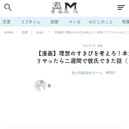
# 付き合いたい
# 男の本音
# セフレ
# 浮気
# 不倫
# 出会う方法
# マッチングアプリ
# ラブグッズ
# 体の相
恋愛
ラブタイム
結婚
マンガ
わたしのこと
特
# イケない
# ビッチの話
# エロスポット
# キャリア
恋愛
出会い
【漫画】理想のすきぴを考えろ！本気でアプリやったら二
HOME
# 恋愛相談
# モテテク
# セフレから本命へ
# 結婚したい
2022.07.29
恋愛
# セフレがほしい
# 夫婦の悩み
# おもしろライフ
【漫画】理想のすきぴを考えろ！本
リやったら二週間で彼氏できた話（
#003
形の性癖徒然ガール
形