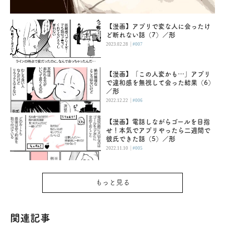
【漫画】アプリで変な人に会ったけ
ど断れない話（7）／形
|
2023.02.28
#007
【漫画】「この人変かも…」アプリ
で違和感を無視して会った結果（6）
／形
|
2022.12.22
#006
【漫画】電話しながらゴールを目指
せ！本気でアプリやったら二週間で
彼氏できた話（5）／形
|
2022.11.10
#005
もっと見る
関連記事