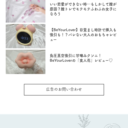
いい恋愛ができない時…もしかして膣が
原因？膣トレでモテモテふわふわ女子に
なろう
【BeYourLover】目覚まし時計で挿入も
吸引も！？バレない大人のおもちゃレビ
ュー
負圧真空吸引に甘噛みクンニ！
BeYourLoverの「食人花」レビュー♡
広告のお問い合わせ