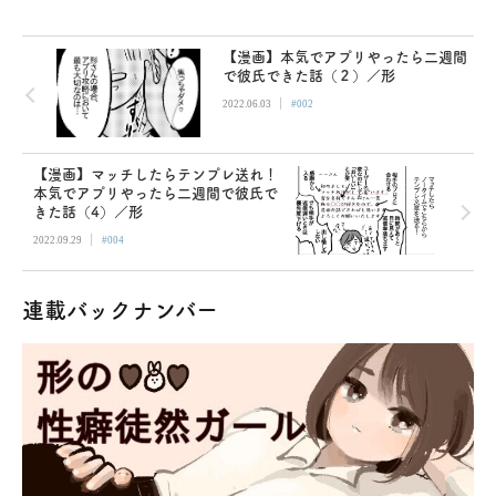
【漫画】本気でアプリやったら二週間
で彼氏できた話（２）／形
|
2022.06.03
#002
【漫画】マッチしたらテンプレ送れ！
本気でアプリやったら二週間で彼氏で
きた話（4）／形
|
2022.09.29
#004
連載バックナンバー