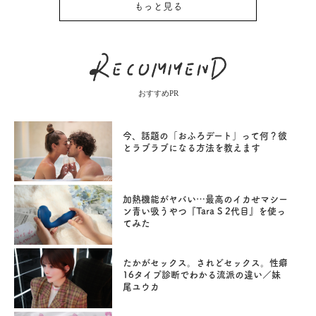
もっと見る
おすすめPR
今、話題の「おふろデート」って何？彼
とラブラブになる方法を教えます
加熱機能がヤバい…最高のイカせマシー
ン青い吸うやつ『Tara S 2代目』を使っ
てみた
たかがセックス。されどセックス。性癖
16タイプ診断でわかる流派の違い／妹
尾ユウカ