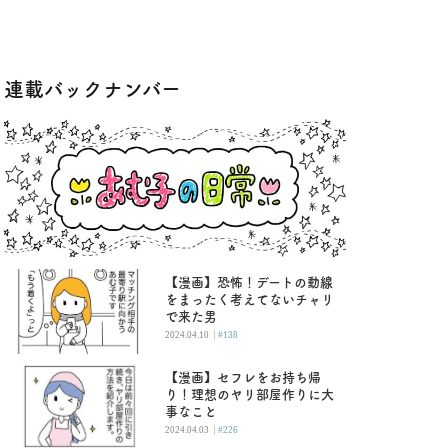
連載バックナンバー
【漫画】恐怖！デートの動線
をまったく考えてないチャリ
で来た男
|
2024.04.10
#138
【漫画】セフレをお持ち帰
り！理想のヤリ部屋作りに大
事なこと
|
2024.04.03
#226