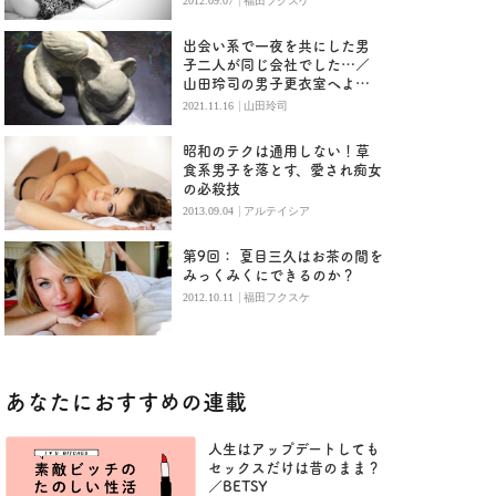
|
2012.09.07
福田フクスケ
出会い系で一夜を共にした男
子二人が同じ会社でした…／
山田玲司の男子更衣室へよう
こそ
|
2021.11.16
山田玲司
昭和のテクは通用しない！草
食系男子を落とす、愛され痴女
の必殺技
|
2013.09.04
アルテイシア
第9回： 夏目三久はお茶の間を
みっくみくにできるのか？
|
2012.10.11
福田フクスケ
あなたにおすすめの連載
人生はアップデートしても
セックスだけは昔のまま？
／BETSY