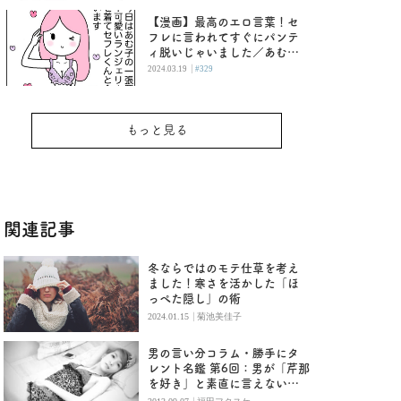
【漫画】最高のエロ言葉！セ
フレに言われてすぐにパンテ
ィ脱いじゃいました／あむ子
の日常
|
2024.03.19
#329
もっと見る
関連記事
冬ならではのモテ仕草を考え
ました！寒さを活かした「ほ
っぺた隠し」の術
|
2024.01.15
菊池美佳子
男の言い分コラム・勝手にタ
レント名鑑 第6回：男が「芹那
を好き」と素直に言えないい
くつかの理由