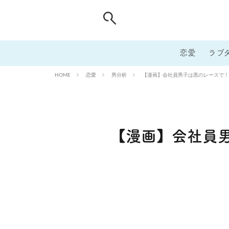
恋愛
ラブ
恋愛
男分析
【漫画】会社員男子は黒のレースで！
HOME
【漫画】会社員