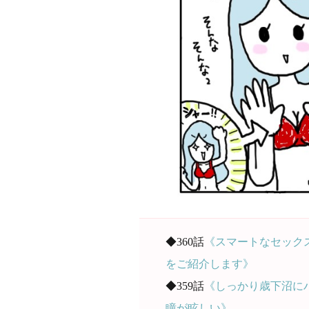
◆360話
《スマートなセック
をご紹介します》
◆359話
《しっかり歳下沼に
瞳が眩しい》