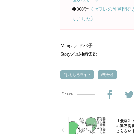
◆360話
《セフレの乳首開発
りました》
Manga／ドバ子
Story／AM編集部
おもしろライフ
男分析
Share
【漫画】
の乳首開
まらない