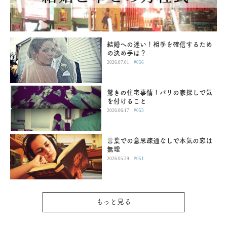
結婚への迷い！相手を確信するため
の決め手は？
|
2026.07.01
#056
驚きの住宅事情！パリの家探しで気
を付けること
|
2026.06.17
#053
言葉での意思疎通なしで本気の恋は
無理
|
2026.05.29
#051
もっと見る