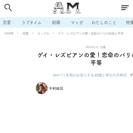
# 付き合いたい
# 男の本音
# セフレ
# 浮気
# 不倫
# 出会う方法
# マッチングアプリ
# ラブグッズ
# 体の相
恋愛
ラブタイム
結婚
マンガ
わたしのこと
特
# イケない
# ビッチの話
# エロスポット
# キャリア
恋愛
カップル
ゲイ・レズビアンの愛！恋命のパリの自由と平等
HOME
# 恋愛相談
# モテテク
# セフレから本命へ
# 結婚したい
2014.05.25
恋愛
# セフレがほしい
# 夫婦の悩み
# おもしろライフ
ゲイ・レズビアンの愛！恋命のパリ
平等
#
AMパリ支局がお送りする 結婚と幸せの方程式
中村綾花