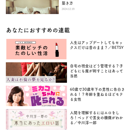
築き方
2024.12.19
あなたにおすすめの連載
人生はアップデートしてもセッ
クスだけは昔のまま？／BETSY
自宅の現金はどう管理する？子
どもにも魔が刺すことはあって
当然
60歳で30歳年下の男性に告白さ
れる！？年齢を重ねるほどモテ
る女性
人間を理解するにはエロをし
ろ！ベッドで男女の機微がわか
る／中川淳一郎