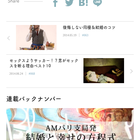
Share
後悔しない同棲＆結婚のコツ
|
2014.05.19
#063
セックスよりサッカー！？男がセック
スを断る理由ベスト10
|
2014.06.24
#068
連載バックナンバー