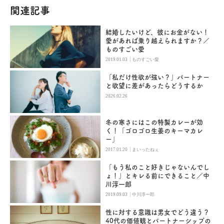
関連記事
結婚したいけど、彼にお金がない！
愛があれば乗り越えられますか？／
ものすごい愛
|
2019.01.03
ものすごい愛
「私だけ性欲が強い？」パートナー
と欲望に差があったらどうするか
2026.02.26
冬の寒さにはこの特製カレーが効
く！「ゴロゴロ生姜のキーマカレ
ー」
|
2017.01.20
まいったねぇ
「もう私のこと好きじゃないんでし
ょ！」とキレる前にできること／中
川淳一郎
|
2019.09.03
中川淳一郎
性に対する意識は男女でどう違う？
40代の価値観とパートナーシップの