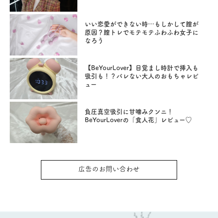
いい恋愛ができない時…もしかして膣が
原因？膣トレでモテモテふわふわ女子に
なろう
【BeYourLover】目覚まし時計で挿入も
吸引も！？バレない大人のおもちゃレビ
ュー
負圧真空吸引に甘噛みクンニ！
BeYourLoverの「食人花」レビュー♡
広告のお問い合わせ