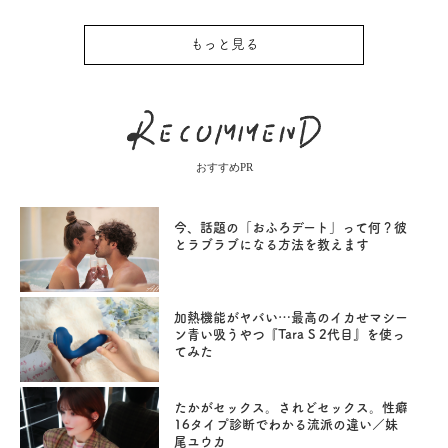
もっと見る
おすすめPR
今、話題の「おふろデート」って何？彼
とラブラブになる方法を教えます
加熱機能がヤバい…最高のイカせマシー
ン青い吸うやつ『Tara S 2代目』を使っ
てみた
たかがセックス。されどセックス。性癖
16タイプ診断でわかる流派の違い／妹
尾ユウカ