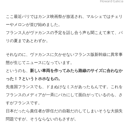
Howard Galicia
ここ最近パリではカンヌ映画祭が放送され、マルシェではチェリ
ーやメロンが並び始めました。
フランス人がヴァカンスの予定を話し合う声も聞こえて来て、パ
リの夏まであとわずか。
それなのに、ヴァカンスに欠かせないフランス版新幹線に異常事
態が生じてニュースになっています。
というのも、
新しい車両を作ってみたら路線のサイズに合わなか
った！？というトホホなもの。
先進国フランスでも、ドまぬけなミスがあったもんです。これを
フランスのメディアが一斉にバカにして面白がっているのも、さ
すがフランスです。
日本だったら責任者が辞任だの自殺だのしてしまいそうな大損失
問題ですが、そうならないのもさすが。