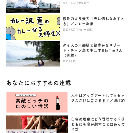
|
2021.10.23
大泉りか
彼氏力より夫力「夫に惚れなおすと
き」／カレー沢薫
|
2017.04.07
カレー沢薫
タイ人の旦那様と緑豊かなリゾー
ト・チャン島で生活するkimieさん
（後編）
2012.09.25
あなたにおすすめの連載
人生はアップデートしてもセッ
クスだけは昔のまま？／BETSY
自宅の現金はどう管理する？子
どもにも魔が刺すことはあって
当然