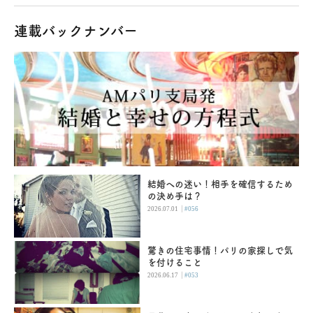
連載バックナンバー
結婚への迷い！相手を確信するため
の決め手は？
|
2026.07.01
#056
驚きの住宅事情！パリの家探しで気
を付けること
|
2026.06.17
#053