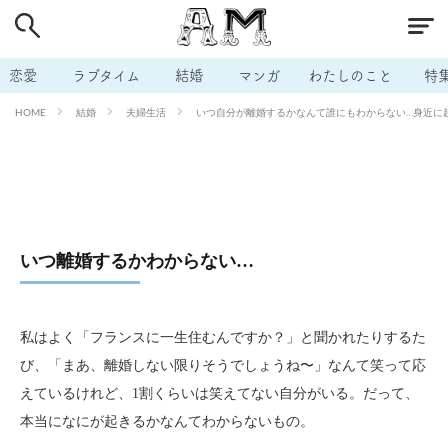
# 付き合いたい
# 男の本音
# セフレ
# 浮気
# 不倫
# 出会う方法
# マッチングアプリ
恋愛
ラブタイム
結婚
マンガ
わたしのこと
特
# ラブグッズ
# 体の相性
# イケない
結婚
夫婦生活
いつ自分が離婚するかなんて誰にもわからない…身近に起き
HOME
# ビッチの話
# エロスポット
# キャリア
# 恋愛相談
# モテテク
# セフレから本命へ
# 結婚したい
# セフレがほしい
# 夫婦の悩み
# おもしろライフ
いつ離婚するかわからない…
私はよく「フランスに一生住むんですか？」と聞かれたりするた
び、「まあ、離婚しない限りそうでしょうね〜」なんて笑って応
えているけれど、1割くらいは笑えてない自分がいる。だって、
本当になにが起きるかなんてわからないもの。