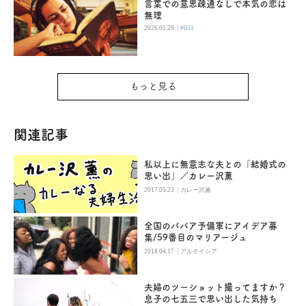
言葉での意思疎通なしで本気の恋は
無理
|
2026.05.29
#051
もっと見る
関連記事
私以上に無意志な夫との「結婚式の
思い出」／カレー沢薫
|
2017.05.23
カレー沢薫
全国のババア予備軍にアイデア募
集/59番目のマリアージュ
|
2018.04.17
アルテイシア
夫婦のツーショット撮ってますか？
息子の七五三で思い出した気持ち