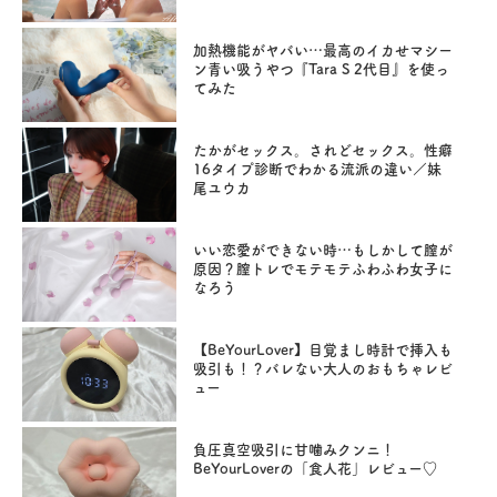
加熱機能がヤバい…最高のイカせマシー
ン青い吸うやつ『Tara S 2代目』を使っ
てみた
たかがセックス。されどセックス。性癖
16タイプ診断でわかる流派の違い／妹
尾ユウカ
いい恋愛ができない時…もしかして膣が
原因？膣トレでモテモテふわふわ女子に
なろう
【BeYourLover】目覚まし時計で挿入も
吸引も！？バレない大人のおもちゃレビ
ュー
負圧真空吸引に甘噛みクンニ！
BeYourLoverの「食人花」レビュー♡