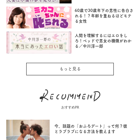
60歳で30歳年下の男性に告白さ
れる！？年齢を重ねるほどモテ
る女性
人間を理解するにはエロをし
ろ！ベッドで男女の機微がわか
る／中川淳一郎
もっと見る
おすすめPR
今、話題の「おふろデート」って何？彼
とラブラブになる方法を教えます