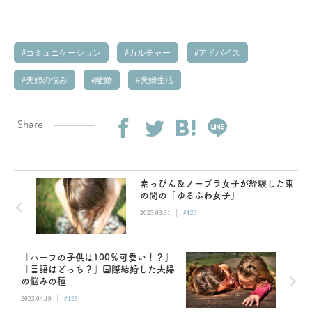
コミュニケーション
カルチャー
アドバイス
夫婦の悩み
離婚
夫婦生活
Share
素っぴん＆ノーブラ女子が経験した束
の間の「ゆるふわ女子」
|
2023.03.31
#123
「ハーフの子供は100％可愛い！？」
「言語はどっち？」国際結婚した夫婦
の悩みの種
|
2023.04.19
#125