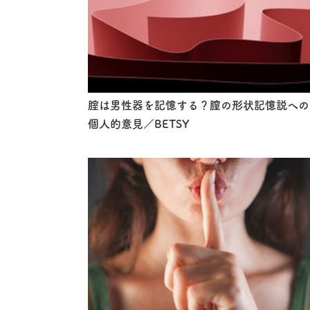
腟は男性器を記憶する？膣の形状記憶説への
個人的意見／BETSY