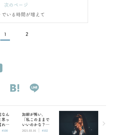
次のページ
りでいる時間が増えて
1
2
能なん
加齢が怖い。
と思っ
「私このままで
腐れな
いいのかな？」
|
|
員しな
という不安の正
#100
2021.03.16
#102
なこと
体