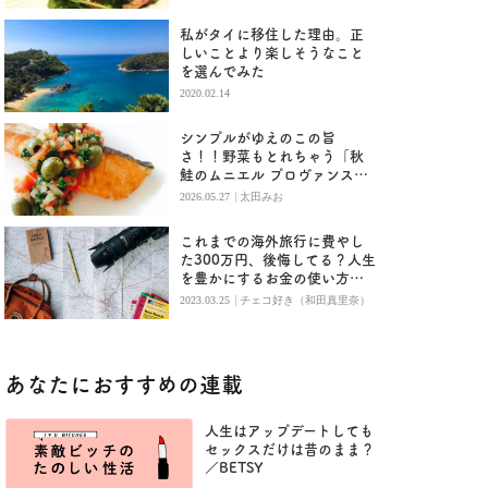
私がタイに移住した理由。正
しいことより楽しそうなこと
を選んでみた
2020.02.14
シンプルがゆえのこの旨
さ！！野菜もとれちゃう「秋
鮭のムニエル プロヴァンス
風」
|
2026.05.27
太田みお
これまでの海外旅行に費やし
た300万円、後悔してる？人生
を豊かにするお金の使い方
『DIE WITH ZERO』
|
2023.03.25
チェコ好き（和田真里奈）
あなたにおすすめの連載
人生はアップデートしても
セックスだけは昔のまま？
／BETSY