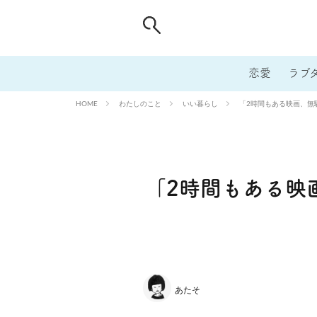
恋愛
ラブ
わたしのこと
いい暮らし
「2時間もある映画、無
HOME
「2時間もある映
あたそ