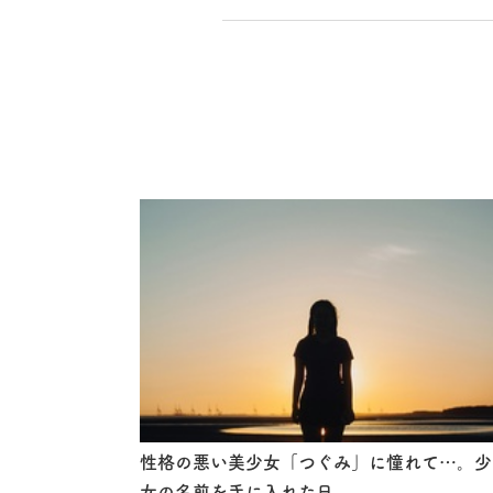
を仕事に
法
性格の悪い美少女「つぐみ」に憧れて…。少
女の名前を手に入れた日