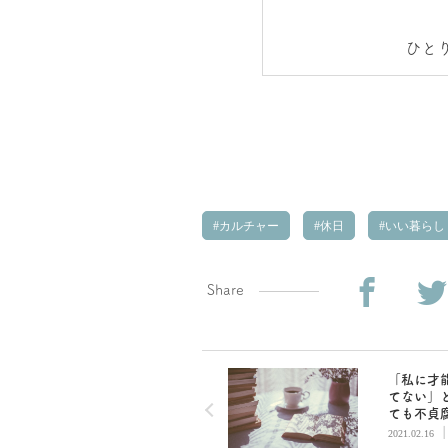
ひと
カルチャー
休日
いい暮らし
Share
「私に才
てない」
ても不貞
い。会社
2021.02.16
がら好き