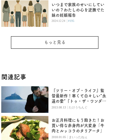
いつまで家族のせいにしてい
いの？わたしの心を逆撫でた
妹の妊娠報告
|
2024.12.24
#195
もっと見る
関連記事
『ツリー・オブ・ライフ』監
督最新作！寒くて白々しい“永
遠の愛”『トゥ・ザ・ワンダ
ー』
|
2013.08.13
たけうちんぐ
お正月料理にもう飽きた！お
買い得な赤身肉が大変身「牛
肉とルッコラのタリアータ」
|
2018.01.05
まいったねぇ