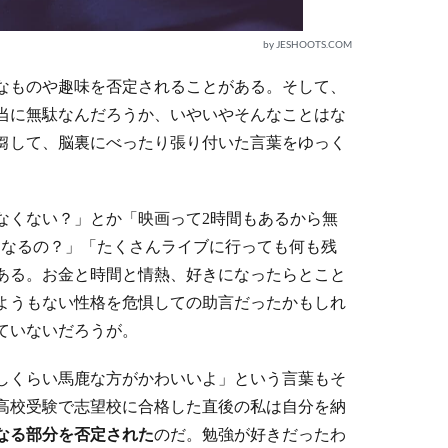
by JESHOOTS.COM
なものや趣味を否定されることがある。そして、
当に無駄なんだろうか、いやいやそんなことはな
芻して、脳裏にべったり張り付いた言葉をゆっく
なくない？」とか「映画って2時間もあるから無
になるの？」「たくさんライブに行っても何も残
ある。お金と時間と情熱、好きになったらとこと
ようもない性格を危惧しての助言だったかもしれ
ていないだろうが。
しくらい馬鹿な方がかわいいよ」という言葉もそ
高校受験で志望校に合格した直後の私は自分を納
なる部分を否定された
のだ。勉強が好きだったわ