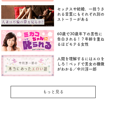
セックスや結婚。一括りさ
れる言葉にもそれぞれ別の
ストーリーがある
60歳で30歳年下の男性に
告白される！？年齢を重ね
るほどモテる女性
人間を理解するにはエロを
しろ！ベッドで男女の機微
がわかる／中川淳一郎
もっと見る