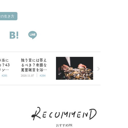
の生き方
本当に
独り言には答え
？43
るべき？卑猥な
リング
罵詈雑言を浴び
|
|
ナ」を
せるタイプの男
#281
2020.11.07
#284
どうか
性
おすすめPR