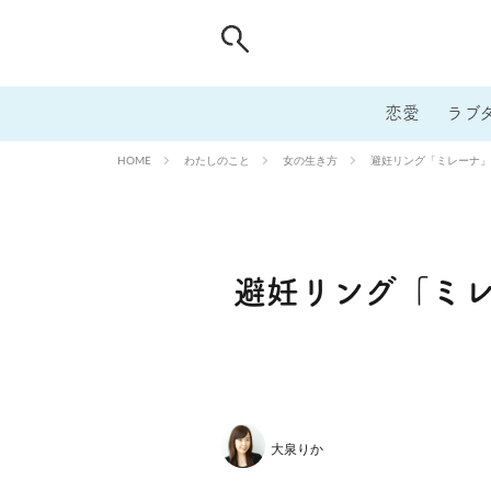
恋愛
ラブ
わたしのこと
女の生き方
避妊リング「ミレーナ」
HOME
避妊リング「ミ
大泉りか