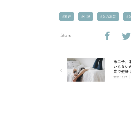
避妊
生理
女の本音
女
Share
第二子、
いらないの
歳で避妊
「ミレー
2020.10.17
入れるか