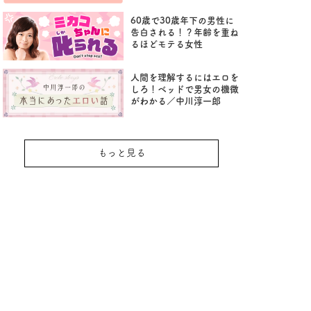
60歳で30歳年下の男性に
告白される！？年齢を重ね
るほどモテる女性
人間を理解するにはエロを
しろ！ベッドで男女の機微
がわかる／中川淳一郎
もっと見る