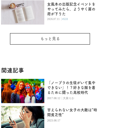
女風本の出版記念イベントを
やってみたら、ようやく肩の
荷が下りた
|
2026.07.11
#533
もっと見る
関連記事
「ノーブラの生徒がいて集中
できない」！？好きな服を着
るために闘った高校時代
|
2017.08.12
大泉りか
甘えられない女子の大敵は“時
間貧乏性”
2023.08.17