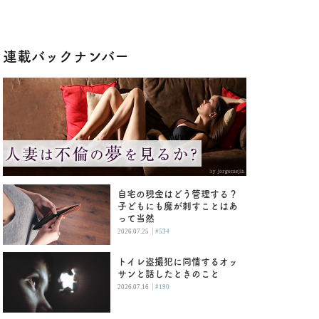
連載バックナンバー
自宅の現金はどう管理する？
子どもにも魔が刺すことはあ
って当然
|
2026.07.25
#534
トイレ盗撮犯に同情するオッ
サンと話したときのこと
|
2026.07.16
#190