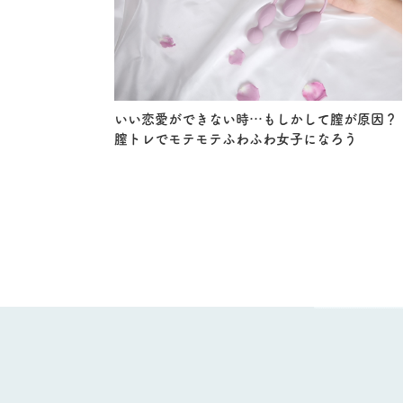
いい恋愛ができない時…もしかして膣が原因？
膣トレでモテモテふわふわ女子になろう