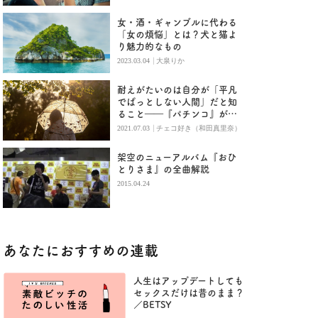
女・酒・ギャンブルに代わる
「女の煩悩」とは？犬と猫よ
り魅力的なもの
|
2023.03.04
大泉りか
耐えがたいのは自分が「平凡
でぱっとしない人間」だと知
ること――『パチンコ』が描
く意味
|
2021.07.03
チェコ好き（和田真里奈）
架空のニューアルバム『おひ
とりさま』の全曲解説
2015.04.24
あなたにおすすめの連載
人生はアップデートしても
セックスだけは昔のまま？
／BETSY