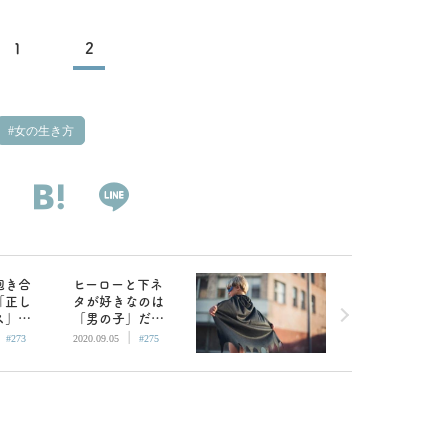
1
2
女の生き方
抱き合
ヒーローと下ネ
「正し
タが好きなのは
ス」じ
「男の子」だか
|
|
官能小
ら？いえ、息子
#273
2020.09.05
#275
たいこ
がそういう人な
んです