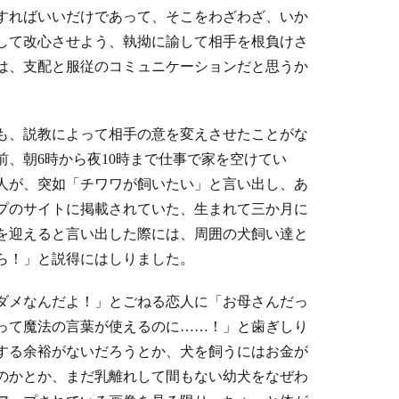
すればいいだけであって、そこをわざわざ、いか
して改心させよう、執拗に諭して相手を根負けさ
は、支配と服従のコミュニケーションだと思うか
も、説教によって相手の意を変えさせたことがな
、朝6時から夜10時まで仕事で家を空けてい
人が、突如「チワワが飼いたい」と言い出し、あ
プのサイトに掲載されていた、生まれて三か月に
を迎えると言い出した際には、周囲の犬飼い達と
ら！」と説得にはしりました。
ダメなんだよ！」とごねる恋人に「お母さんだっ
って魔法の言葉が使えるのに……！」と歯ぎしり
する余裕がないだろうとか、犬を飼うにはお金が
のかとか、まだ乳離れして間もない幼犬をなぜわ