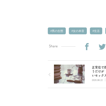
男の生態
女の本音
生活
Share
正常位で
うだけが
いセック
ゃない。
2020.08.22
説で伝え
と