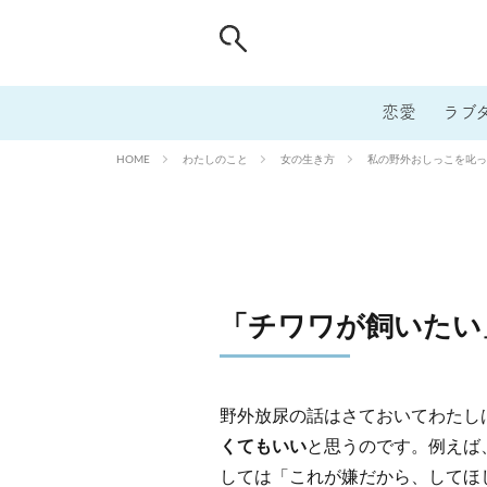
恋愛
ラブ
わたしのこと
女の生き方
私の野外おしっこを叱っ
HOME
「チワワが飼いたい
野外放尿の話はさておいてわたし
くてもいい
と思うのです。例えば
しては「これが嫌だから、してほ