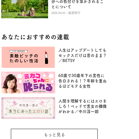
分への色付けを急かされるこ
とについて
|
2026.04.01
紫原明子
あなたにおすすめの連載
人生はアップデートしても
セックスだけは昔のまま？
／BETSY
60歳で30歳年下の男性に
告白される！？年齢を重ね
るほどモテる女性
人間を理解するにはエロを
しろ！ベッドで男女の機微
がわかる／中川淳一郎
もっと見る