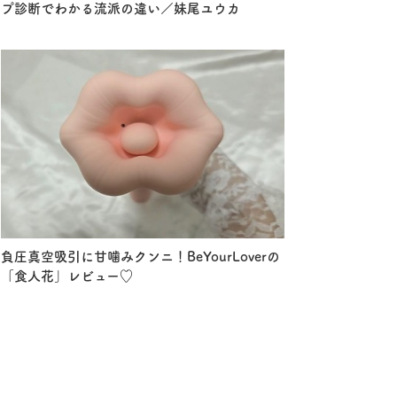
プ診断でわかる流派の違い／妹尾ユウカ
負圧真空吸引に甘噛みクンニ！BeYourLoverの
「食人花」レビュー♡