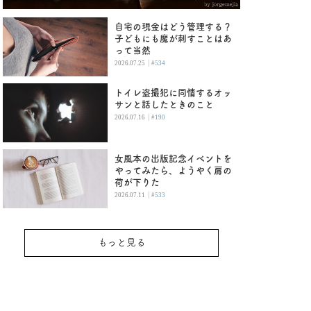
自宅の現金はどう管理する？
子どもにも魔が刺すことはあ
って当然
|
2026.07.25
#534
トイレ盗撮犯に同情するオッ
サンと話したときのこと
|
2026.07.16
#190
女風本の出版記念イベントを
やってみたら、ようやく肩の
荷が下りた
|
2026.07.11
#533
もっと見る