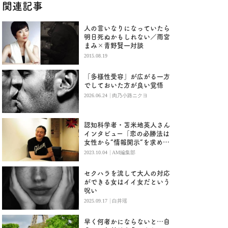
関連記事
人の言いなりになっていたら
明日死ぬかもしれない／雨宮
まみ×青野賢一対談
2015.08.19
「多様性受容」が広がる一方
でしておいた方が良い覚悟
|
2026.06.24
肉乃小路ニクヨ
認知科学者・苫米地英人さん
インタビュー「恋の必勝法は
女性から”情報開示”を求め
ろ！」【後編】
|
2023.10.04
AM編集部
セクハラを流して大人の対応
ができる女はイイ女だという
呪い
|
2025.09.17
白井瑶
早く何者かにならないと…自