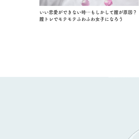
いい恋愛ができない時…もしかして膣が原因？
膣トレでモテモテふわふわ女子になろう