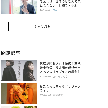
思えれば、世間の目なんて気
にならない／月読寺・小池龍
之介さん（後編）
|
2016.12.05
#002
もっと見る
関連記事
伏線が回収される快感！三池
崇史監督×櫻井翔の規格外サ
スペンス『ラプラスの魔女』
|
2018.05.03
たけうちんぐ
貧乏なのに幸せなパリジャン
ライフ
|
2026.01.08
中村綾花