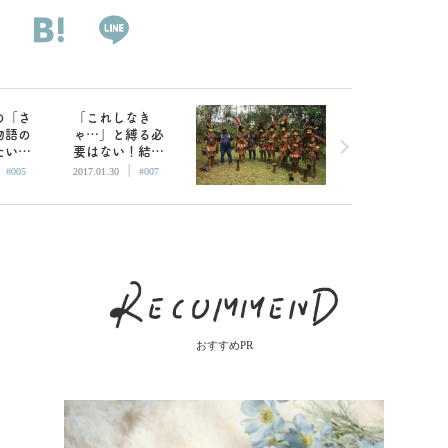
の「さ
「これしなき
物語の
ゃ…」と縛る必
たいて
要はない！結婚
|
|
生活し
しても「ひとり
#005
2017.01.30
#007
旅」が叶う、ソ
ロ活の極意
おすすめPR