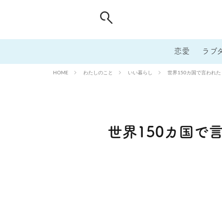
恋愛
ラブ
わたしのこと
いい暮らし
世界150カ国で言われ
HOME
世界150カ国で