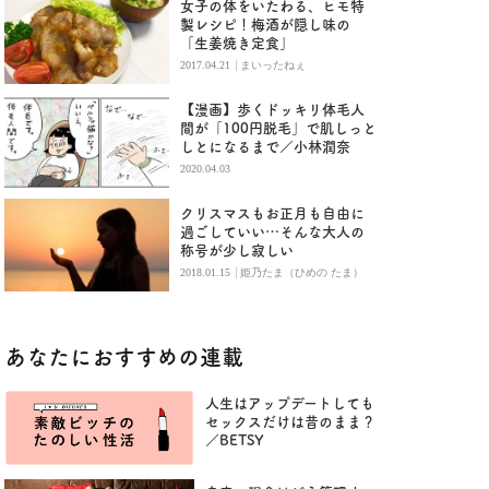
女子の体をいたわる、ヒモ特
製レシピ！梅酒が隠し味の
「生姜焼き定食」
|
2017.04.21
まいったねぇ
【漫画】歩くドッキリ体毛人
間が「100円脱毛」で肌しっと
しとになるまで／小林潤奈
2020.04.03
クリスマスもお正月も自由に
過ごしていい…そんな大人の
称号が少し寂しい
|
2018.01.15
姫乃たま（ひめの たま）
あなたにおすすめの連載
人生はアップデートしても
セックスだけは昔のまま？
／BETSY