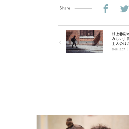
Share
村上春樹
みしい」
主人公は
い都市で
2016.12.27
ている