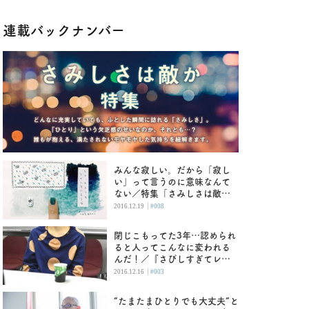
連載バックナンバー
みんな寂しい。だから「寂し
い」って言うのに意味なんて
ない／特集「さみしさは敵
か」
|
2016.12.19
#008
閉じこもってた3年…認められ
ると人ってこんなに変われる
んだ！／『さびしすぎてレズ
風俗に行きましたレポ』作
|
2016.12.16
#003
者・永田カビさん
“たまたまひとりでも大丈夫”と