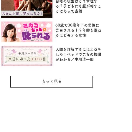
自宅の現金はどう管理す
る？子どもにも魔が刺すこ
とはあって当然
60歳で30歳年下の男性に
告白される！？年齢を重ね
るほどモテる女性
人間を理解するにはエロを
しろ！ベッドで男女の機微
がわかる／中川淳一郎
もっと見る