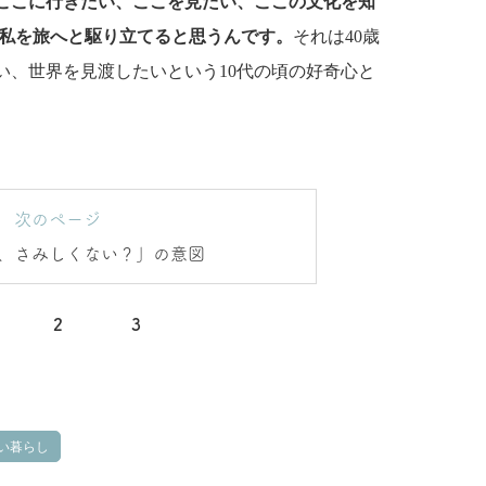
ここに行きたい、ここを見たい、ここの文化を知
が私を旅へと駆り立てると思うんです。
それは40歳
い、世界を見渡したいという10代の頃の好奇心と
。
次のページ
、さみしくない？」の意図
2
3
い暮らし