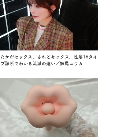
たかがセックス。されどセックス。性癖16タイ
プ診断でわかる流派の違い／妹尾ユウカ