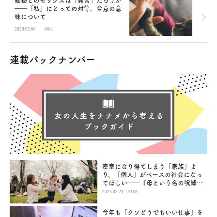
動物とのセックスは「異常」だろうか
――「私」にとっての対等、合意の意
味について
|
2020.02.08
#041
連載バックナンバー
密室になり得てしまう「家族」よ
り、「個人」がベースの社会になっ
てほしい――『母という名の呪縛
娘という牢獄』
|
2025.03.21
#163
今年も「クソどうでもいい仕事」を