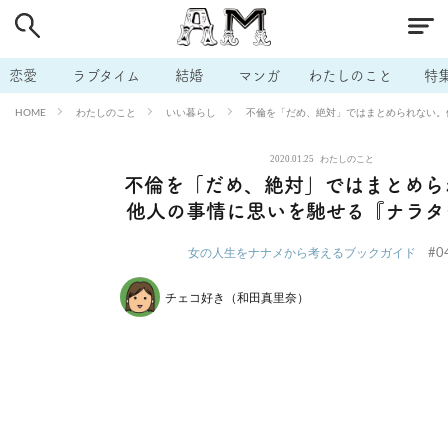
# 付き合いたい
# 男の本音
# セフレ
# 浮気
# 不倫
# 出会う方法
# マッチングアプリ
# ラブグッズ
# 体の相
恋愛
ラブタイム
結婚
マンガ
わたしのこと
特
# イケない
# ビッチの話
# エロスポット
# キャリア
わたしのこと
いい暮らし
不倫を「だめ、絶対」ではまとめられない。
HOME
# 恋愛相談
# モテテク
# セフレから本命へ
# 結婚したい
2020.01.25
わたしのこと
# セフレがほしい
# 夫婦の悩み
# おもしろライフ
不倫を「だめ、絶対」ではまとめら
他人の事情に思いを馳せる『ナラタ
#0
女の人生をナナメから考えるブックガイド
チェコ好き（和田真里奈）