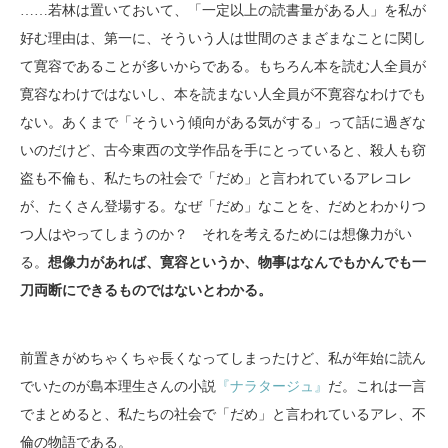
……若林は置いておいて、「一定以上の読書量がある人」を私が
好む理由は、第一に、そういう人は世間のさまざまなことに関し
て寛容であることが多いからである。もちろん本を読む人全員が
寛容なわけではないし、本を読まない人全員が不寛容なわけでも
ない。あくまで「そういう傾向がある気がする」って話に過ぎな
いのだけど、古今東西の文学作品を手にとっていると、殺人も窃
盗も不倫も、私たちの社会で「だめ」と言われているアレコレ
が、たくさん登場する。なぜ「だめ」なことを、だめとわかりつ
つ人はやってしまうのか？ それを考えるためには想像力がい
る。
想像力があれば、寛容というか、物事はなんでもかんでも一
刀両断にできるものではないとわかる。
前置きがめちゃくちゃ長くなってしまったけど、私が年始に読ん
でいたのが島本理生さんの小説
『ナラタージュ』
だ。これは一言
でまとめると、私たちの社会で「だめ」と言われているアレ、不
倫の物語である。