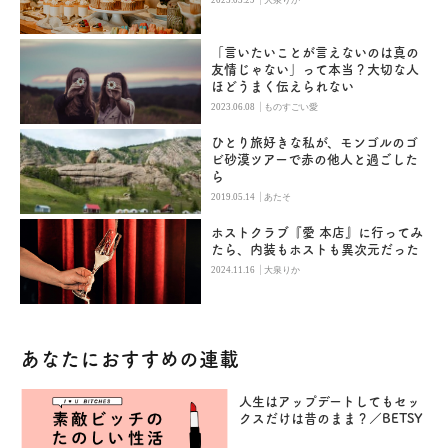
2025.03.29
大泉りか
「言いたいことが言えないのは真の
友情じゃない」って本当？大切な人
ほどうまく伝えられない
|
2023.06.08
ものすごい愛
ひとり旅好きな私が、モンゴルのゴ
ビ砂漠ツアーで赤の他人と過ごした
ら
|
2019.05.14
あたそ
ホストクラブ『愛 本店』に行ってみ
たら、内装もホストも異次元だった
|
2024.11.16
大泉りか
あなたにおすすめの連載
人生はアップデートしてもセッ
クスだけは昔のまま？／BETSY