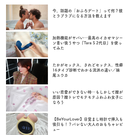
今、話題の「おふろデート」って何？彼
とラブラブになる方法を教えます
加熱機能がヤバい…最高のイカせマシー
ン青い吸うやつ『Tara S 2代目』を使っ
てみた
たかがセックス。されどセックス。性癖
16タイプ診断でわかる流派の違い／妹
尾ユウカ
いい恋愛ができない時…もしかして膣が
原因？膣トレでモテモテふわふわ女子に
なろう
【BeYourLover】目覚まし時計で挿入も
吸引も！？バレない大人のおもちゃレビ
ュー