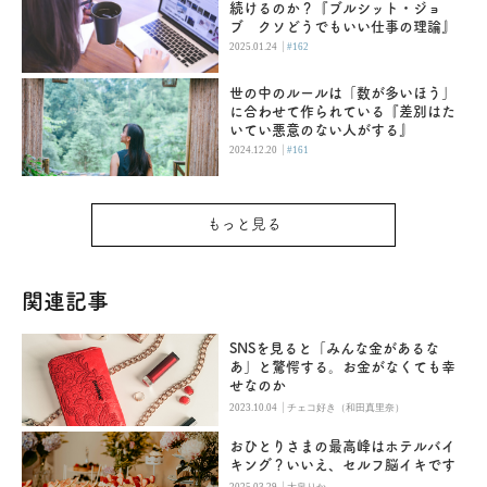
続けるのか？『ブルシット・ジョ
ブ クソどうでもいい仕事の理論』
|
2025.01.24
#162
世の中のルールは「数が多いほう」
に合わせて作られている『差別はた
いてい悪意のない人がする』
|
2024.12.20
#161
もっと見る
関連記事
SNSを見ると「みんな金があるな
あ」と驚愕する。お金がなくても幸
せなのか
|
2023.10.04
チェコ好き（和田真里奈）
おひとりさまの最高峰はホテルバイ
キング？いいえ、セルフ脳イキです
|