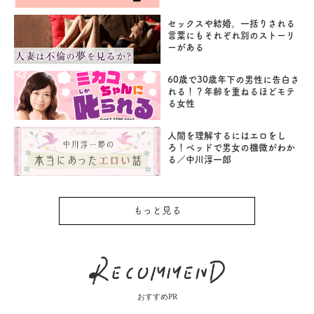
セックスや結婚。一括りされる
言葉にもそれぞれ別のストーリ
ーがある
60歳で30歳年下の男性に告白さ
れる！？年齢を重ねるほどモテ
る女性
人間を理解するにはエロをし
ろ！ベッドで男女の機微がわか
る／中川淳一郎
もっと見る
おすすめPR