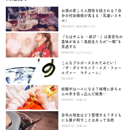
お酒の席こそ人間性を試される？自
分の付加価値が高まる「気遣いスキ
ル」
|
2025.09.24
肉乃小路ニクヨ
『ちはやふる －結び－』は実写化の
意味がある！高校生たちの“一瞬”を
見逃すな
|
2018.03.01
たけうちんぐ
こんなプロポーズされてみたい！
「ザ・ダイヤモンド・イズ・フォー
エヴァー マティーニ」
2012.03.07
妊娠中はハイになる？味噌に赤ちゃ
んの手を突っ込んだ結果…
|
2019.04.27
大泉りか
自宅の現金はどう管理する？子ども
にも魔が刺すことはあって当然
|
2026.07.25
大泉りか