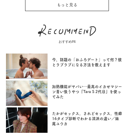
もっと見る
おすすめPR
今、話題の「おふろデート」って何？彼
とラブラブになる方法を教えます
加熱機能がヤバい…最高のイカせマシー
ン青い吸うやつ『Tara S 2代目』を使っ
てみた
たかがセックス。されどセックス。性癖
16タイプ診断でわかる流派の違い／妹
尾ユウカ