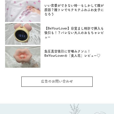
いい恋愛ができない時…もしかして膣が
原因？膣トレでモテモテふわふわ女子に
なろう
【BeYourLover】目覚まし時計で挿入も
吸引も！？バレない大人のおもちゃレビ
ュー
負圧真空吸引に甘噛みクンニ！
BeYourLoverの「食人花」レビュー♡
広告のお問い合わせ