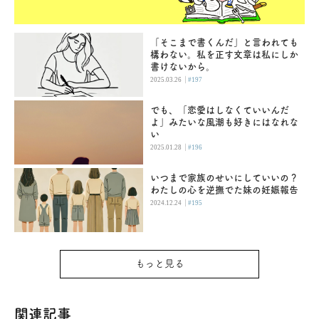
「そこまで書くんだ」と言われても
構わない。私を正す文章は私にしか
書けないから。
|
2025.03.26
#197
でも、「恋愛はしなくていいんだ
よ」みたいな風潮も好きにはなれな
い
|
2025.01.28
#196
いつまで家族のせいにしていいの？
わたしの心を逆撫でた妹の妊娠報告
|
2024.12.24
#195
もっと見る
関連記事