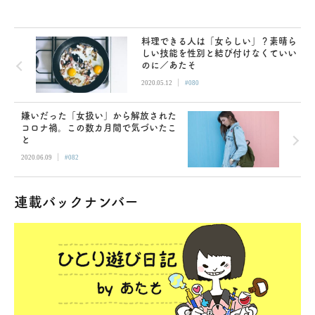
料理できる人は「女らしい」？素晴ら
しい技能を性別と結び付けなくていい
のに／あたそ
|
2020.05.12
#080
嫌いだった「女扱い」から解放された
コロナ禍。この数カ月間で気づいたこ
と
|
2020.06.09
#082
連載バックナンバー