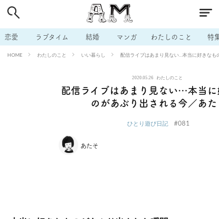
# 付き合いたい
# 男の本音
# セフレ
# 浮気
# 不倫
# 出会う方法
# マッチングアプリ
# ラブグッズ
# 体の相
恋愛
ラブタイム
結婚
マンガ
わたしのこと
特
# イケない
# ビッチの話
# エロスポット
# キャリア
わたしのこと
いい暮らし
配信ライブはあまり見ない…本当に好きなも
HOME
# 恋愛相談
# モテテク
# セフレから本命へ
# 結婚したい
2020.05.26
わたしのこと
# セフレがほしい
# 夫婦の悩み
# おもしろライフ
配信ライブはあまり見ない…本当に
のがあぶり出される今／あた
#081
ひとり遊び日記
あたそ