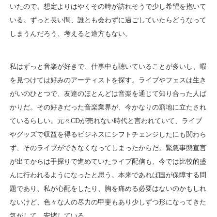
いたので、想定よりはやくその時が訪れそうで少し希望を抱いて
いる。ずっと長い間、誰とも会わずに過ごしていたらどうなって
しまうんだろう、考えると途方もない。
私はずっと音楽が好きで、仕事中も聴いていることが多いし、暇
を見つけては好みのアーティストを探す。ライブやフェスは生き
がいのひとつで、友達のほとんどは音楽を通じて知り合った人ば
かりだ。その好きだった音楽業界が、今かなりの窮地に立たされ
ているらしい。元々CDが売れない時代と言われていて、ライブ
やグッズで収益を得るビジネスにシフトチェンジしたにも関わら
ず、そのライブができなくなってしまったからだ。緊急事態宣言
が出てからは手探りで進めていたライブ配信も、今では比較的盛
んに行われるようになったと思う。本来であれば国が保障する問
題であり、私が心配をしたり、胸を痛める必要はないのかもしれ
ないけど、色々な人の尽力の甲斐もあり少しずつ形になってきた
気がして、安堵している。