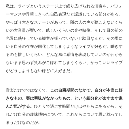
私は、ライブというステージ上で繰り広げられる演奏を、パフォ
ーマンスや昇華しきった自己表現だと認識している部分がある。
やっぱり大きなステージがあって、隣の人の声が聴こえないくら
いの大音量が響いて、眩しいくらいの光や映像、そして目の前の
光景に熱狂している観客が揃っていないと駄目なんだ。その場に
いる自分の存在が同化してしまうようなライブが好きだ。瞬きす
るのも惜しいくらい、どんな風に感情を表現していいのかわから
ないまま思わず笑みがこぼれてしまうくらい、かっこいいライブ
がどうしようもないほどに大好きだ。
音楽だけでではなくて、
この自粛期間のなかで、自分が本当に好
きなもの、実は興味がなかったもの、という細分化がますます進
んだ気がする。
ひとりで過ごす時間だけはやたらにあるから、そ
れだけ自分の趣味嗜好について、これからについて思い耽ってし
まうだけなのだが。