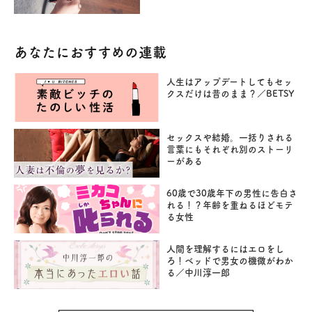
あなたにおすすめの連載
人生はアップデートしてもセッ
クスだけは昔のまま？／BETSY
セックスや結婚。一括りされる
言葉にもそれぞれ別のストーリ
ーがある
60歳で30歳年下の男性に告白さ
れる！？年齢を重ねるほどモテ
る女性
人間を理解するにはエロをし
ろ！ベッドで男女の機微がわか
る／中川淳一郎