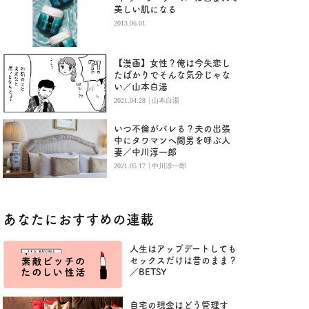
美しい肌になる
2013.06.01
【漫画】女性？俺は今失恋し
たばかりでそんな気分じゃな
い／山本白湯
|
2021.04.28
山本白湯
いつ不倫がバレる？夫の出張
中にタワマンへ間男を呼ぶ人
妻／中川淳一郎
|
2021.05.17
中川淳一郎
あなたにおすすめの連載
人生はアップデートしても
セックスだけは昔のまま？
／BETSY
自宅の現金はどう管理す