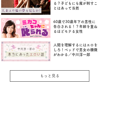
る？子どもにも魔が刺すこ
とはあって当然
60歳で30歳年下の男性に
告白される！？年齢を重ね
るほどモテる女性
人間を理解するにはエロを
しろ！ベッドで男女の機微
がわかる／中川淳一郎
もっと見る