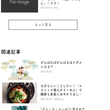
に」＜２３＞
|
2014.04.04
#036
もっと見る
関連記事
がんばればがんばるほどダメ
になる!?
2012.07.02
七夕らしいことしたい！「エ
スニック風七夕そーめん」で
織姫と彦星にあやかりましょ
う
|
2022.06.20
太田みお
“ドゥ・ラ・メール”に包まれて