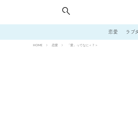
恋愛
ラブ
恋愛
「愛」ってなに＜７＞
HOME