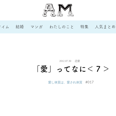
タイム
結婚
マンガ
わたしのこと
特集
人気まとめ
2012.07.30
恋愛
「愛」ってなに＜７＞
#017
愛し体質は、愛され体質