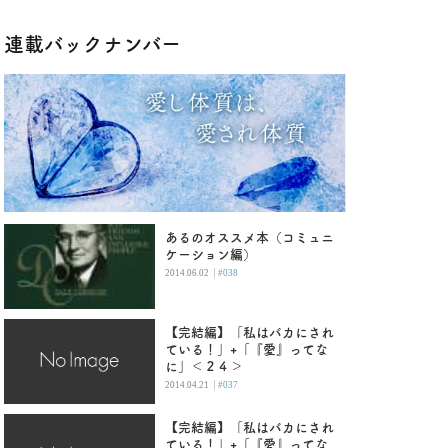
連載バックナンバー
あるのオススメ本（コミュニ
ケーション編）
|
2014.06.02
#038
【完結編】「私はバカにされ
ている！」+「『愛』ってな
に」＜２４＞
|
2014.04.21
#037
【完結編】「私はバカにされ
ている！」+「『愛』ってな