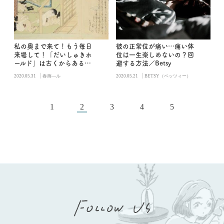
私の奥まで来て！もう毎日
彼の正常位が痛い…痛い体
来場して！「だいしゅきホ
位は一生楽しめないの？回
ールド」は古くからある／
避する方法／Betsy
春画―ル
|
|
2020.05.31
春画―ル
2020.05.21
BETSY（ベッツィー）
1
2
3
4
5