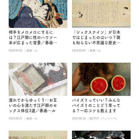
相手をメロメロにするに
「シックスナイン」が日本
は？江戸期に性のハウツー
ではじまったのはいつ？誰
本が広まった背景／春画―
も知らない不思議な歴史／
ル
春画―ル
|
|
2020.09.20
春画―ル
2020.09.06
春画―ル
濡れてからゆっくり…お互
パイズリっていい？みんな
いの心を満たす江戸期のセ
パイズリのことどう思って
ックス体位3選／春画―ル
る？一応コツも教えます
|
|
2020.08.23
春画―ル
2020.06.18
BETSY（ベッツィー）