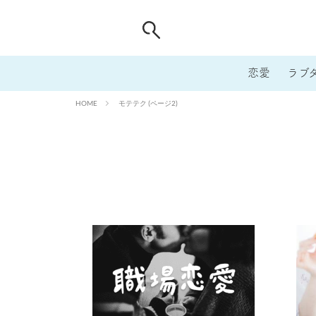
恋愛
ラブ
モテテク (ページ2)
HOME