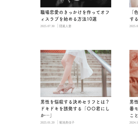
職場恋愛のきっかけを作ってオフ
「
ィスラブを始める方法10選
す
|
2025.07.30
隠遁人妻
2025.0
男性を悩殺する決めセリフとは？
男
ドキドキを誘発する「〇〇君にし
番
か…」
こ
|
2025.01.20
菊池美佳子
2024.1