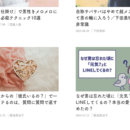
色仕掛け」で男性をメロメロに
自称サバサバはやめて超メ
る必殺テクニック10選
て男の輪に入ろう／下田美
|
非常識
7.09
隠遁人妻
|
2025.06.20
下田美咲
性からの「彼氏いるの？」で一
なぜ男は忘れた頃に「元気
モテるのは、質問に質問で返す
LINEしてくるの？本当の
と
めたの？
|
|
2.13
菊池美佳子
2024.12.12
菊池美佳子