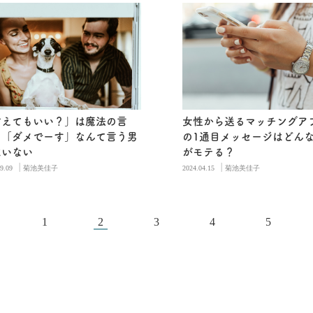
甘えてもいい？」は魔法の言
女性から送るマッチングア
！「ダメでーす」なんて言う男
の1通目メッセージはどん
はいない
がモテる？
|
|
9.09
菊池美佳子
2024.04.15
菊池美佳子
1
2
3
4
5