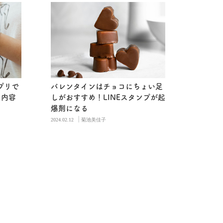
プリで
バレンタインはチョコにちょい足
な内容
しがおすすめ！LINEスタンプが起
爆剤になる
|
2024.02.12
菊池美佳子