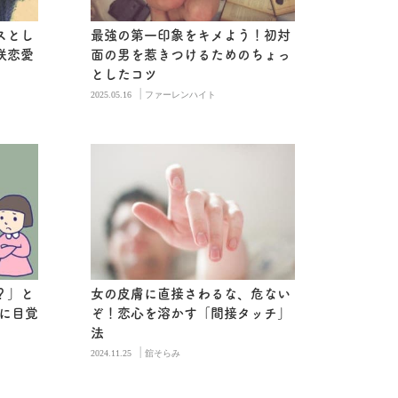
スとし
最強の第一印象をキメよう！初対
咲恋愛
面の男を惹きつけるためのちょっ
としたコツ
|
2025.05.16
ファーレンハイト
？」と
女の皮膚に直接さわるな、危ない
愛に目覚
ぞ！恋心を溶かす「間接タッチ」
法
|
2024.11.25
舘そらみ