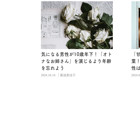
気になる男性が10歳年下！「オト
「
ナなお姉さん」を演じるより年齢
葉
を忘れよう
性
|
2024.10.14
菊池美佳子
2024.0