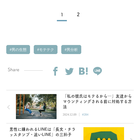
1
2
男の生態
モテテク
男分析
Share
「私の彼氏はモテるから…」友達から
マウンティングされる前に対処する方
法
|
2024.12.09
#284
男性に嫌われるLINEは「長文・チラ
ッスタンプ・追いLINE」の三拍子