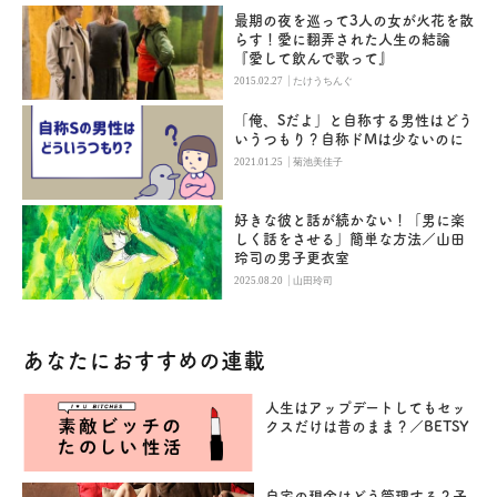
最期の夜を巡って3人の女が火花を散
らす！愛に翻弄された人生の結論
『愛して飲んで歌って』
|
2015.02.27
たけうちんぐ
「俺、Sだよ」と自称する男性はどう
いうつもり？自称ドMは少ないのに
|
2021.01.25
菊池美佳子
好きな彼と話が続かない！「男に楽
しく話をさせる」簡単な方法／山田
玲司の男子更衣室
|
2025.08.20
山田玲司
あなたにおすすめの連載
人生はアップデートしてもセッ
クスだけは昔のまま？／BETSY
自宅の現金はどう管理する？子