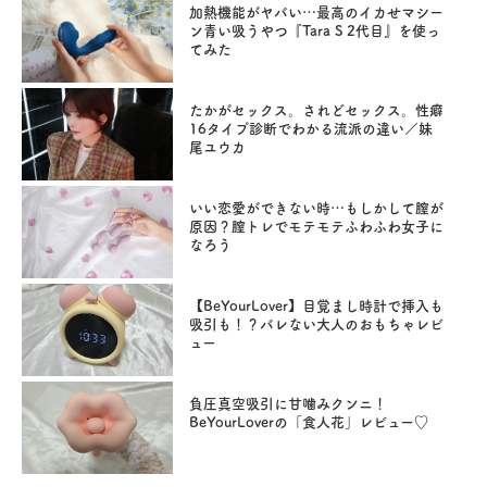
加熱機能がヤバい…最高のイカせマシー
ン青い吸うやつ『Tara S 2代目』を使っ
てみた
たかがセックス。されどセックス。性癖
16タイプ診断でわかる流派の違い／妹
尾ユウカ
いい恋愛ができない時…もしかして膣が
原因？膣トレでモテモテふわふわ女子に
なろう
【BeYourLover】目覚まし時計で挿入も
吸引も！？バレない大人のおもちゃレビ
ュー
負圧真空吸引に甘噛みクンニ！
BeYourLoverの「食人花」レビュー♡