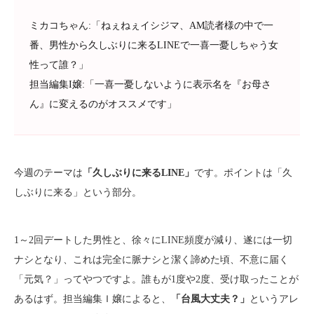
ミカコちゃん:「ねぇねぇイシジマ、AM読者様の中で一
番、男性から久しぶりに来るLINEで一喜一憂しちゃう女
性って誰？」
担当編集I嬢:「一喜一憂しないように表示名を『お母さ
ん』に変えるのがオススメです」
今週のテーマは
「久しぶりに来るLINE」
です。ポイントは「久
しぶりに来る」という部分。
1～2回デートした男性と、徐々にLINE頻度が減り、遂には一切
ナシとなり、これは完全に脈ナシと潔く諦めた頃、不意に届く
「元気？」ってやつですよ。誰もが1度や2度、受け取ったことが
あるはず。担当編集Ｉ嬢によると、
「台風大丈夫？」
というアレ