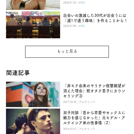
|
2026.07.20
#334
出会いの激減した30代が出会うには
「週1で通う趣味」を作ることから！
|
2026.07.06
#333
もっと見る
関連記事
「非モテ由来のヤリチン復讐願望が
消えた理由」蛇オタク男子にカウン
セリング③
|
2017.10.18
アルテイシア
双子対談「昔から恋愛やセックスに
魅力を感じなかった」元モデル・ア
ルテイシア弟の性事情（2）
|
2014.10.15
アルテイシア