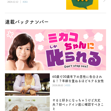
|
2024.12.12
#261
連載バックナンバー
60歳で30歳年下の男性に告白され
る！？年齢を重ねるほどモテる女性
|
2026.08.03
#335
ヤると好きになっちゃうけど大丈
夫？初ベッドイン前に確認すべきこ
と