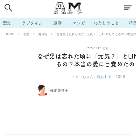
# 付き合いたい
# 男の本音
# セフレ
# 浮気
# 不倫
# 出会う方法
# マッチングアプリ
# ラブグッズ
# 体の相
恋愛
ラブタイム
結婚
マンガ
わたしのこと
特
# イケない
# ビッチの話
# エロスポット
# キャリア
恋愛
男分析
なぜ男は忘れた頃に「元気？」とLINEしてくるの？本当
HOME
# 恋愛相談
# モテテク
# セフレから本命へ
# 結婚したい
2024.12.12
恋愛
# セフレがほしい
# 夫婦の悩み
# おもしろライフ
なぜ男は忘れた頃に「元気？」とLI
るの？本当の愛に目覚めたの
#028
ミカコちゃんに叱られる
菊池美佳子