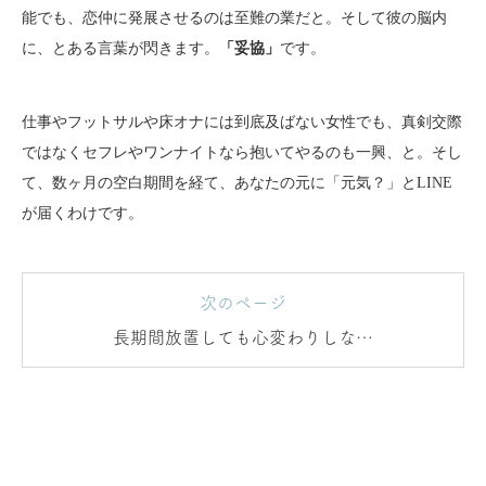
能でも、恋仲に発展させるのは至難の業だと。そして彼の脳内
に、とある言葉が閃きます。
「妥協」
です。
仕事やフットサルや床オナには到底及ばない女性でも、真剣交際
ではなくセフレやワンナイトなら抱いてやるのも一興、と。そし
て、数ヶ月の空白期間を経て、あなたの元に「元気？」とLINE
が届くわけです。
次のページ
長期間放置しても心変わりしない
と思われがち