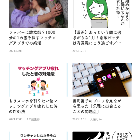
ラッパーに詐欺師？1000
【漫画】あっという間に過
分の1の男を探すマッチン
ぎがちな1月！素敵ビッチ
グアプリでの婚活
は有意義にこう過ごす／あ
む子の日常
2024.03.05
2023.12.12
もうスマホを割りたい位マ
裏垢男子のプロフを見なが
ッチングアプリ疲れした時
ら思った「気軽に出会える
の対処法
ことの問題点」
|
|
2023.12.09
AM編集部
2023.11.18
大泉りか