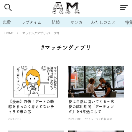
# 付き合いたい
# 男の本音
# セフレ
# 浮気
# 不倫
# 出会う方法
# マッチングアプリ
恋愛
ラブタイム
結婚
マンガ
わたしのこと
特
# ラブグッズ
# 体の相性
# イケない
マッチングアプリ (ページ2)
HOME
# ビッチの話
# エロスポット
# キャリア
#マッチングアプリ
# 恋愛相談
# モテテク
# セフレから本命へ
# 結婚したい
# セフレがほしい
# 夫婦の悩み
# おもしろライフ
【漫画】恐怖！デートの動
愛は自然に湧いてくる…恋
線をまったく考えてないチ
愛の試用期間「デーティン
ャリで来た男
グ」を4年過ごして
|
2024.04.10
2024.04.03
ワイルドワン広報Yuka