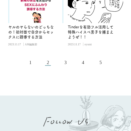
ヤルのヤらないのどっちな
Tinderを有効フル活用して
の！初対面で自分からセッ
特殊ハイスペ男子を捕まえ
クスに誘導する方法
ようぜ！！
|
|
2023.11.17
AM編集部
2023.11.17
oyumi
1
2
3
4
5