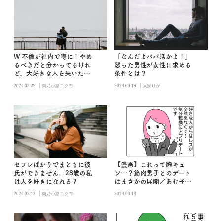
W 不倫が社内で噂に！やめ
「なんだよパパ活かよ！」
るべきだと分かってるけれ
怒った男性が女性に求める
ど、大好きな人を失いたく
条件とは？
ありません
|
|
2024.03.29
肉乃小路ニクヨ
2024.03.19
大泉りか
セフレばかりでまともに彼
【漫画】これって胸キュ
氏ができません。28歳の私
ン…？筋肉男子とのデート
は人を好きになれる？
はまさかの展開／あむ子の
日常
|
2024.03.13
肉乃小路ニクヨ
2024.03.13