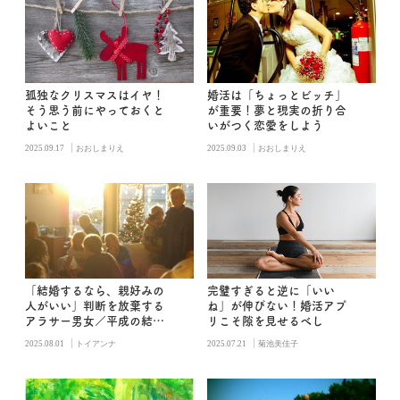
孤独なクリスマスはイヤ！
婚活は「ちょっとビッチ」
そう思う前にやっておくと
が重要！夢と現実の折り合
よいこと
いがつく恋愛をしよう
|
|
2025.09.17
おおしまりえ
2025.09.03
おおしまりえ
「結婚するなら、親好みの
完璧すぎると逆に「いい
人がいい」判断を放棄する
ね」が伸びない！婚活アプ
アラサー男女／平成の結婚
リこそ隙を見せるべし
論
|
|
2025.08.01
トイアンナ
2025.07.21
菊池美佳子