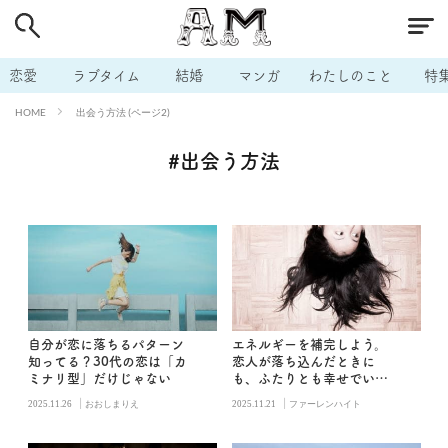
# 付き合いたい
# 男の本音
# セフレ
# 浮気
# 不倫
# 出会う方法
# マッチングアプリ
恋愛
ラブタイム
結婚
マンガ
わたしのこと
特
# ラブグッズ
# 体の相性
# イケない
出会う方法 (ページ2)
HOME
# ビッチの話
# エロスポット
# キャリア
#出会う方法
# 恋愛相談
# モテテク
# セフレから本命へ
# 結婚したい
# セフレがほしい
# 夫婦の悩み
# おもしろライフ
自分が恋に落ちるパターン
エネルギーを補完しよう。
知ってる？30代の恋は「カ
恋人が落ち込んだときに
ミナリ型」だけじゃない
も、ふたりとも幸せでいる
方法
|
|
2025.11.26
おおしまりえ
2025.11.21
ファーレンハイト