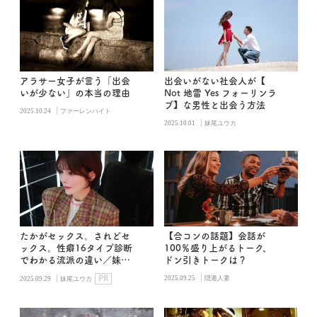
アラサー女子が言う「出会
出会いがない社会人が【
いが少ない」の本当の理由
Not 地雷 Yes フォーリンラ
ブ】な男性と出会う方法
|
2025.10.24
ファーレンハイト
|
2025.10.01
妹尾ユウカ
たかがセックス。されどセ
【合コンの話題】会話が
ックス。性癖16タイプ診断
100％盛り上がるトーク、
でわかる流派の違い／妹尾
ドン引きトークは？
ユウカ
|
|
PR
2025.09.25
隠遁人妻
2025.09.29
妹尾ユウカ