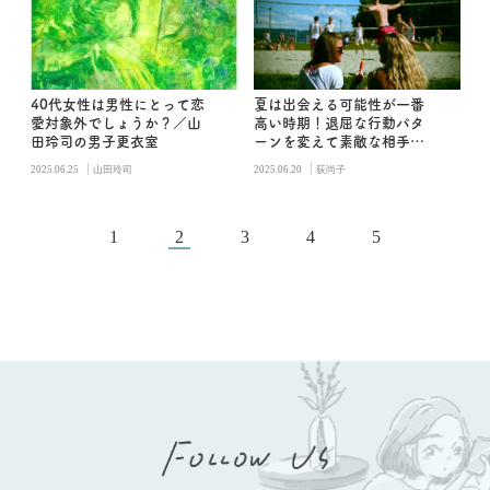
40代女性は男性にとって恋
夏は出会える可能性が一番
愛対象外でしょうか？／山
高い時期！退屈な行動パタ
田玲司の男子更衣室
ーンを変えて素敵な相手と
サマーラブ
|
|
2025.06.25
山田玲司
2025.06.20
荻尚子
1
2
3
4
5