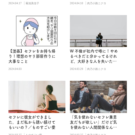
|
|
2024.04.17
菊池美佳子
2024.04.10
肉乃小路ニクヨ
【漫画】セフレをお持ち帰
W 不倫が社内で噂に！やめ
り！理想のヤリ部屋作りに
るべきだと分かってるけれ
大事なこと
ど、大好きな人を失いたく
ありません
|
2024.04.03
2024.03.29
肉乃小路ニクヨ
セフレに彼女ができまし
「気を使わないセフレ兼男
た。まだ私から誘い続けて
友だちが欲しい」だけど気
もいいの？／ものすごい愛
を使わない人間関係なんて
ない
|
|
2024.03.27
ものすごい愛
2024.03.27
肉乃小路ニクヨ