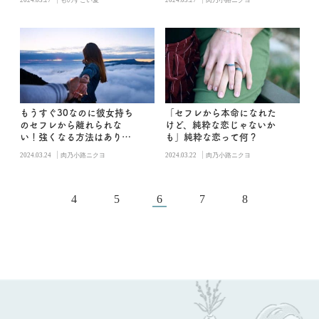
もうすぐ30なのに彼女持ち
「セフレから本命になれた
のセフレから離れられな
けど、純粋な恋じゃないか
い！強くなる方法はありま
も」純粋な恋って何？
すか？
|
|
2024.03.24
肉乃小路ニクヨ
2024.03.22
肉乃小路ニクヨ
4
5
6
7
8