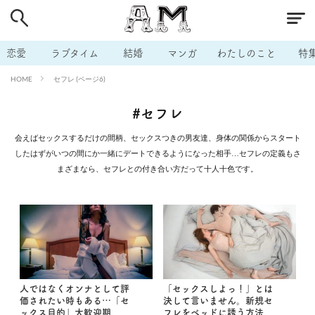
# 付き合いたい
# 男の本音
# セフレ
# 浮気
# 不倫
# 出会う方法
# マッチングアプリ
恋愛
ラブタイム
結婚
マンガ
わたしのこと
特
# ラブグッズ
# 体の相性
# イケない
セフレ (ページ6)
HOME
# ビッチの話
# エロスポット
# キャリア
#セフレ
# 恋愛相談
# モテテク
# セフレから本命へ
会えばセックスするだけの間柄、セックスつきの男友達、身体の関係からスタート
# 結婚したい
# セフレがほしい
# 夫婦の悩み
したはずがいつの間にか一緒にデートできるようになった相手…セフレの定義もさ
まざまなら、セフレとの付き合い方だって十人十色です。
# おもしろライフ
人ではなくオンナとして評
「セックスしよっ！」とは
価されたい時もある…「セ
決して言いません。新規セ
ックス目的」大歓迎期
フレをベッドに誘う方法