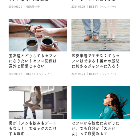
|
|
2024.06.20
菊池美佳子
2024.05.29
BETSY（ベッツィー）
男友達とどうしてもセフレ
恋愛市場でモテなくてもセ
になりたい！セフレ関係は
フレはできる！誰かの股間
意外と簡単じゃない
に刺さるジャンルに入ろう
|
|
2024.05.02
BETSY（ベッツィー）
2024.04.24
BETSY（ベッツィー）
男が「メシも飲みもデート
セフレから彼女にあがりた
もなし！」でセックスだけ
い。でも自分が「ズルい
する理由
女」って自覚ある？