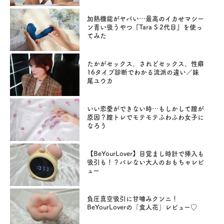
加熱機能がヤバい…最高のイカせマシー
ン青い吸うやつ『Tara S 2代目』を使っ
てみた
たかがセックス。されどセックス。性癖
16タイプ診断でわかる流派の違い／妹
尾ユウカ
いい恋愛ができない時…もしかして膣が
原因？膣トレでモテモテふわふわ女子に
なろう
【BeYourLover】目覚まし時計で挿入も
吸引も！？バレない大人のおもちゃレビ
ュー
負圧真空吸引に甘噛みクンニ！
BeYourLoverの「食人花」レビュー♡