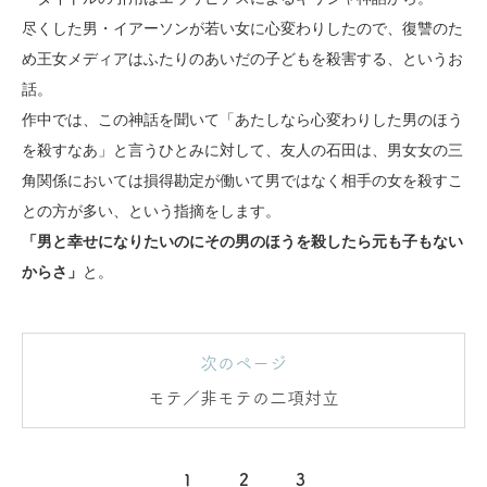
尽くした男・イアーソンが若い女に心変わりしたので、復讐のた
め王女メディアはふたりのあいだの子どもを殺害する、というお
話。
作中では、この神話を聞いて「あたしなら心変わりした男のほう
を殺すなあ」と言うひとみに対して、友人の石田は、男女女の三
角関係においては損得勘定が働いて男ではなく相手の女を殺すこ
との方が多い、という指摘をします。
「男と幸せになりたいのにその男のほうを殺したら元も子もない
からさ」
と。
次のページ
モテ／非モテの二項対立
1
2
3