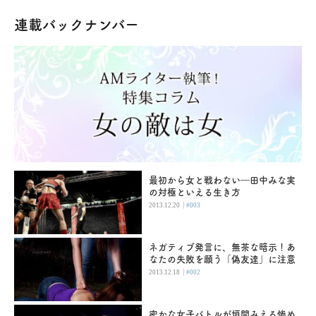
連載バックナンバー
最初から女と戦わない―田中みな実
の対極といえる生き方
|
2013.12.20
#003
ネガティブ発言に、無茶な暗示！あ
なたの失敗を願う「偽友達」に注意
|
2013.12.18
#002
密かな女子バトルが垣間みえる惨め