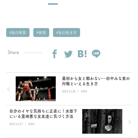
女の本音
友情
女の生き方
Share
最初から女と戦わない―田中みな実の
対極といえる生き方
|
2013.12.20
#003
自分のイヤな気持ちに正直に！水面下
にいる意地悪な女友達に気づく方法
|
2013.12.27
#004