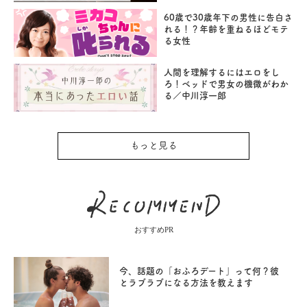
60歳で30歳年下の男性に告白さ
れる！？年齢を重ねるほどモテ
る女性
人間を理解するにはエロをし
ろ！ベッドで男女の機微がわか
る／中川淳一郎
もっと見る
おすすめPR
今、話題の「おふろデート」って何？彼
とラブラブになる方法を教えます