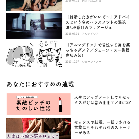
|
2016.07.12
肉乃小路ニクヨ
「結婚した方がいいぞ～」アドバイ
スという名のハラスメントの撃退
法/59番目のマリアージュ
|
2018.05.01
アルテイシア
『アルマゲドン』で号泣する男を笑
っちゃダメ？／ジェーン・スー書籍
先読み(6)
|
2013.10.07
ジェーン・スー
あなたにおすすめの連載
人生はアップデートしてもセッ
クスだけは昔のまま？／BETSY
セックスや結婚。一括りされる
言葉にもそれぞれ別のストーリ
ーがある