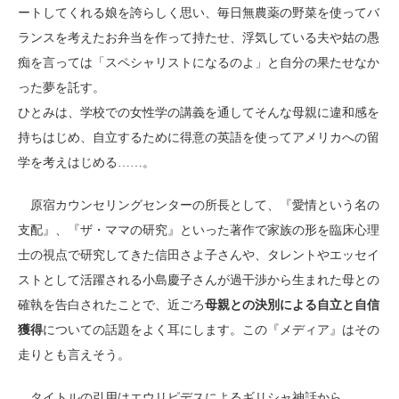
ートしてくれる娘を誇らしく思い、毎日無農薬の野菜を使ってバ
ランスを考えたお弁当を作って持たせ、浮気している夫や姑の愚
痴を言っては「スペシャリストになるのよ」と自分の果たせなか
った夢を託す。
ひとみは、学校での女性学の講義を通してそんな母親に違和感を
持ちはじめ、自立するために得意の英語を使ってアメリカへの留
学を考えはじめる……。
原宿カウンセリングセンターの所長として、『愛情という名の
支配』、『ザ・ママの研究』といった著作で家族の形を臨床心理
士の視点で研究してきた信田さよ子さんや、タレントやエッセイ
ストとして活躍される小島慶子さんが過干渉から生まれた母との
確執を告白されたことで、近ごろ
母親との決別による自立と自信
獲得
についての話題をよく耳にします。この『メディア』はその
走りとも言えそう。
タイトルの引用はエウリピデスによるギリシャ神話から。