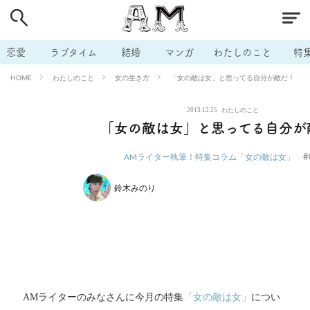
# 付き合いたい
# 男の本音
# セフレ
# 浮気
# 不倫
# 出会う方法
# マッチングアプリ
# ラブグッズ
# 体の相
恋愛
ラブタイム
結婚
マンガ
わたしのこと
特
# イケない
# ビッチの話
# エロスポット
# キャリア
わたしのこと
女の生き方
「女の敵は女」と思ってる自分が敵だ！
HOME
# 恋愛相談
# モテテク
# セフレから本命へ
# 結婚したい
2013.12.25
わたしのこと
# セフレがほしい
# 夫婦の悩み
# おもしろライフ
「女の敵は女」と思ってる自分が
#
AMライター執筆！特集コラム「女の敵は女」
鈴木みのり
AMライターのみなさんに今月の特集
「女の敵は女」
につい