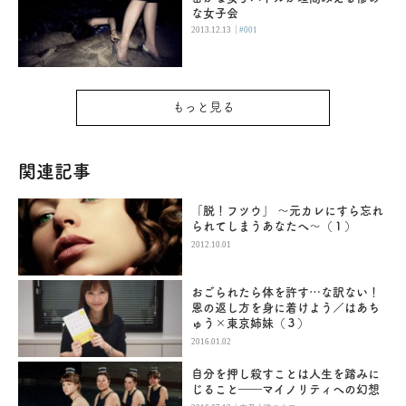
な女子会
|
2013.12.13
#001
もっと見る
関連記事
「脱！フツウ」 ～元カレにすら忘れ
られてしまうあなたへ～（１）
2012.10.01
おごられたら体を許す…な訳ない！
恩の返し方を身に着けよう／はあち
ゅう×東京姉妹（３）
2016.01.02
自分を押し殺すことは人生を踏みに
じること――マイノリティへの幻想