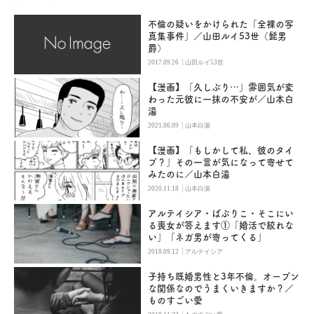
不倫の疑いをかけられた「全裸の写
真集事件」／山田ルイ53世（髭男
爵）
|
2017.09.26
山田ルイ53世
【漫画】「久しぶり…」雰囲気が変
わった元彼に一抹の不安が／山本白
湯
|
2021.06.09
山本白湯
【漫画】「もしかして私、彼のタイ
プ？」その一言が気になって寄せて
みたのに／山本白湯
|
2020.11.18
山本白湯
アルテイシア・ぱぷりこ・そこにい
る喪女が答えます①「婚活で絞れな
い」「ネガ男が寄ってくる」
|
2018.09.12
アルテイシア
子持ち既婚男性と3年不倫。オープン
な関係なのでうまくいきますか？／
ものすごい愛
|