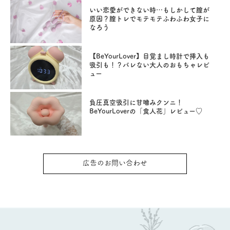
いい恋愛ができない時…もしかして膣が
原因？膣トレでモテモテふわふわ女子に
なろう
【BeYourLover】目覚まし時計で挿入も
吸引も！？バレない大人のおもちゃレビ
ュー
負圧真空吸引に甘噛みクンニ！
BeYourLoverの「食人花」レビュー♡
広告のお問い合わせ