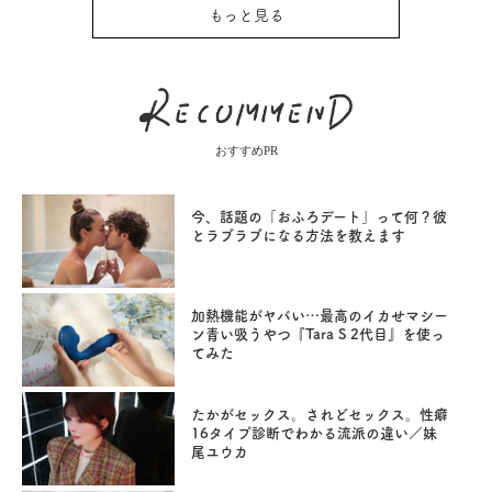
もっと見る
おすすめPR
今、話題の「おふろデート」って何？彼
とラブラブになる方法を教えます
加熱機能がヤバい…最高のイカせマシー
ン青い吸うやつ『Tara S 2代目』を使っ
てみた
たかがセックス。されどセックス。性癖
16タイプ診断でわかる流派の違い／妹
尾ユウカ