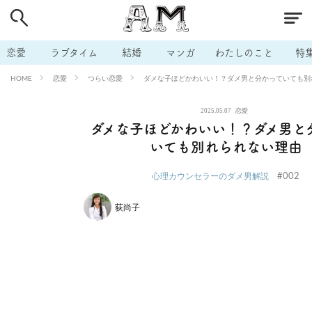
# 付き合いたい
# 男の本音
# セフレ
# 浮気
# 不倫
# 出会う方法
# マッチングアプリ
# ラブグッズ
# 体の相
恋愛
ラブタイム
結婚
マンガ
わたしのこと
特
# イケない
# ビッチの話
# エロスポット
# キャリア
恋愛
つらい恋愛
ダメな子ほどかわいい！？ダメ男と分かっていても別
HOME
# 恋愛相談
# モテテク
# セフレから本命へ
# 結婚したい
2025.05.07
恋愛
# セフレがほしい
# 夫婦の悩み
# おもしろライフ
ダメな子ほどかわいい！？ダメ男と
いても別れられない理由
#002
心理カウンセラーのダメ男解説
荻尚子