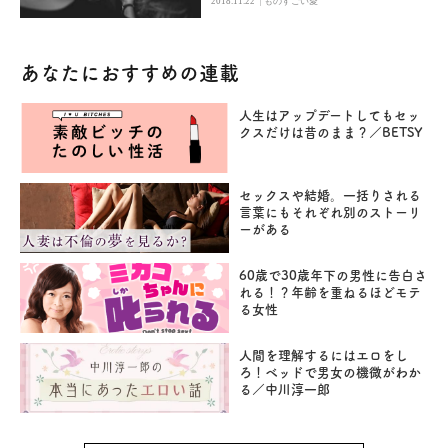
2018.11.22
ものすごい愛
あなたにおすすめの連載
人生はアップデートしてもセッ
クスだけは昔のまま？／BETSY
セックスや結婚。一括りされる
言葉にもそれぞれ別のストーリ
ーがある
60歳で30歳年下の男性に告白さ
れる！？年齢を重ねるほどモテ
る女性
人間を理解するにはエロをし
ろ！ベッドで男女の機微がわか
る／中川淳一郎