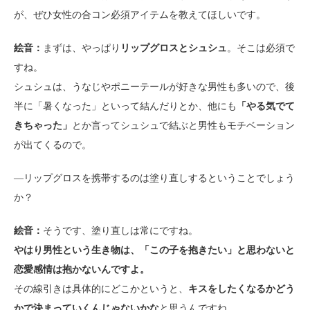
が、ぜひ女性の合コン必須アイテムを教えてほしいです。
絵音：
まずは、やっぱり
リップグロスとシュシュ
。そこは必須で
すね。
シュシュは、うなじやポニーテールが好きな男性も多いので、後
半に「暑くなった」といって結んだりとか、他にも
「やる気でて
きちゃった」
とか言ってシュシュで結ぶと男性もモチベーション
が出てくるので。
―リップグロスを携帯するのは塗り直しするということでしょう
か？
絵音：
そうです、塗り直しは常にですね。
やはり男性という生き物は、「この子を抱きたい」と思わないと
恋愛感情は抱かないんですよ。
その線引きは具体的にどこかというと、
キスをしたくなるかどう
かで決まっていくんじゃないかな
と思うんですね。