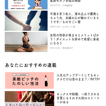
集部セルフお悩み相談
|
2021.07.23
AM編集部
不満を言う私と、溜め込んで爆発し
ちゃう夫。夫婦の心が離れていきそ
うです／ものすごい愛
|
2020.11.05
ものすごい愛
女性の性欲が高まるとメリットばか
り！ダイエットを辞めて欲望に素直
になろう
|
2024.12.05
菊池美佳子
あなたにおすすめの連載
人生はアップデートしてもセッ
クスだけは昔のまま？／BETSY
セックスや結婚。一括りされる
言葉にもそれぞれ別のストーリ
ーがある