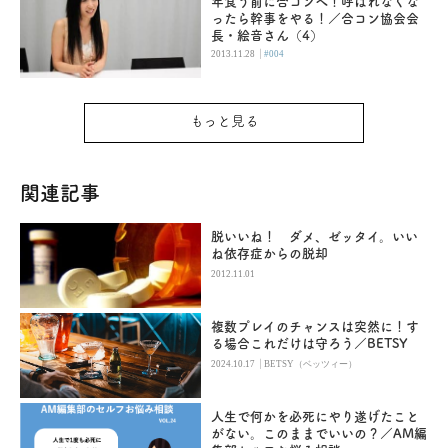
年食う前に合コンへ！呼ばれなくな
ったら幹事をやる！／合コン協会会
長・絵音さん（4）
|
2013.11.28
#004
もっと見る
関連記事
脱いいね！ ダメ、ゼッタイ。いい
ね依存症からの脱却
2012.11.01
複数プレイのチャンスは突然に！す
る場合これだけは守ろう／BETSY
|
2024.10.17
BETSY（ベッツィー）
人生で何かを必死にやり遂げたこと
がない。このままでいいの？／AM編