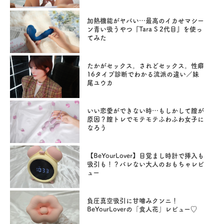
加熱機能がヤバい…最高のイカせマシー
ン青い吸うやつ『Tara S 2代目』を使っ
てみた
たかがセックス。されどセックス。性癖
16タイプ診断でわかる流派の違い／妹
尾ユウカ
いい恋愛ができない時…もしかして膣が
原因？膣トレでモテモテふわふわ女子に
なろう
【BeYourLover】目覚まし時計で挿入も
吸引も！？バレない大人のおもちゃレビ
ュー
負圧真空吸引に甘噛みクンニ！
BeYourLoverの「食人花」レビュー♡