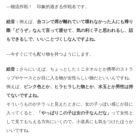
―物流作戦！ 印象的過ぎる作戦名です。
絵音：
例えば、
合コンで席が離れていて喋れなかった人にも帰り
際「どうぞ」なんて言って渡せて、気の利く子と思われるし、話
もできるしで、いいことづくしなんですよね。
―今すぐにでも配り物を持つようにします。
絵音：
さらにいえば、ちょっとしたミニタオルとか携帯のストラ
ップやケースとか目に入る物が女性らしい物だといいんですね。
例えば、
ピンク色とか、ヒラヒラした物とか、水玉とか男性は持
てないですよね。
そういうものがチラっと見えたときに、女の子っぽい感じが目に
入ってくると、
「やっぱりこの子は女の子なんだな」
って女性と
して見てもらえる方向にいくので。小道具にも気をつけたほうが
いいですね。