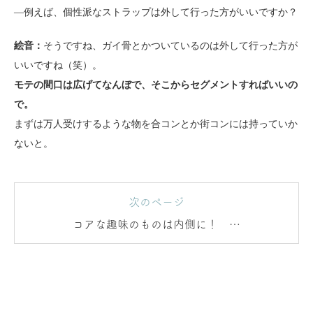
―例えば、個性派なストラップは外して行った方がいいですか？
絵音：
そうですね、ガイ骨とかついているのは外して行った方が
いいですね（笑）。
モテの間口は広げてなんぼで、そこからセグメントすればいいの
で。
まずは万人受けするような物を合コンとか街コンには持っていか
ないと。
次のページ
コアな趣味のものは内側に！ 杉
本彩系以外は上半身に暗い色は絶
対だめ