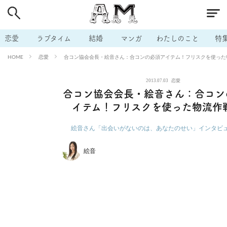
# 付き合いたい
# 男の本音
# セフレ
# 浮気
# 不倫
# 出会う方法
# マッチングアプリ
# ラブグッズ
# 体の相
恋愛
ラブタイム
結婚
マンガ
わたしのこと
特
# イケない
# ビッチの話
# エロスポット
# キャリア
恋愛
合コン協会会長・絵音さん：合コンの必須アイテム！フリスクを使った物
HOME
# 恋愛相談
# モテテク
# セフレから本命へ
# 結婚したい
2013.07.03
恋愛
# セフレがほしい
# 夫婦の悩み
# おもしろライフ
合コン協会会長・絵音さん：合コン
イテム！フリスクを使った物流作戦
絵音さん「出会いがないのは、あなたのせい」インタビ
絵音