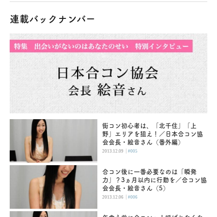
連載バックナンバー
街コン初心者は、「北千住」「上
野」エリアを狙え！／日本合コン協
会会長・絵音さん（番外編）
|
2013.12.09
#005
合コン後に一番必要なのは「瞬発
力」？3ヵ月以内に行動を／合コン協
会会長・絵音さん（5）
|
2013.12.06
#006