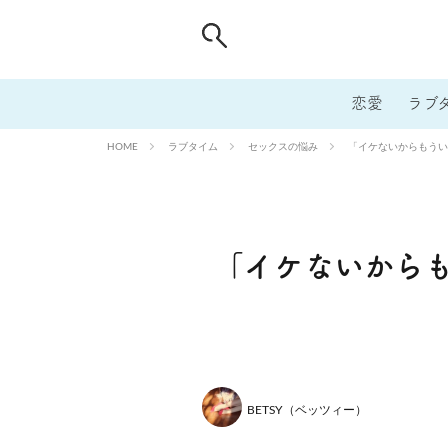
恋愛
ラブ
ラブタイム
セックスの悩み
「イケないからもうい
HOME
「イケないから
BETSY（ベッツィー）