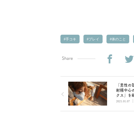
手コキ
プレイ
体のこと
Share
「男性の
射精中心
クス」を
まれてま
2021.01.07
か？振り
ないため