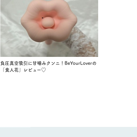
負圧真空吸引に甘噛みクンニ！BeYourLoverの
「食人花」レビュー♡