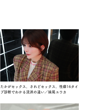
たかがセックス。されどセックス。性癖16タイ
プ診断でわかる流派の違い／妹尾ユウカ