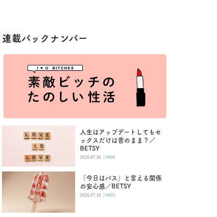
連載バックナンバー
人生はアップデートしてもセ
ックスだけは昔のまま？／
BETSY
|
2026.07.30
#606
「今日はパス」と言える関係
の安心感／BETSY
|
2026.07.16
#605