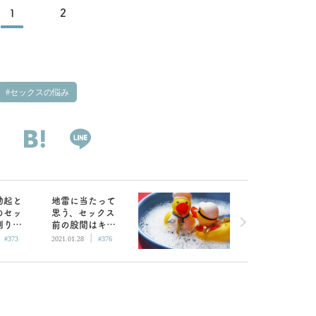
1
2
セックスの悩み
勃起と
地雷に当たって
のセッ
思う、セックス
刷り込
前の股間はキレ
|
|
せん
イに！洗い方と
#373
2021.01.28
#376
回され
おすすめグッズ
に