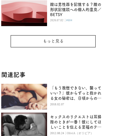
腟は男性器を記憶する？膣の
形状記憶説への個人的意見／
BETSY
|
2026.07.02
#604
もっと見る
関連記事
「もう我慢できない、襲って
いい？」彼からずっと抱かれ
る女の秘密は、日頃からのケ
アにあった！
2018.02.07
セックスのリクエストは耳掃
除のときが一番！彼にしてほ
しいことを伝える至福のテク
ニック
|
2012.08.24
OliviA（オリビア）