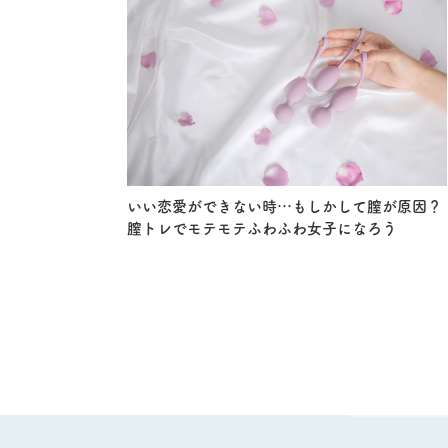
いい恋愛ができない時…もしかして膣が原因？
膣トレでモテモテふわふわ女子になろう