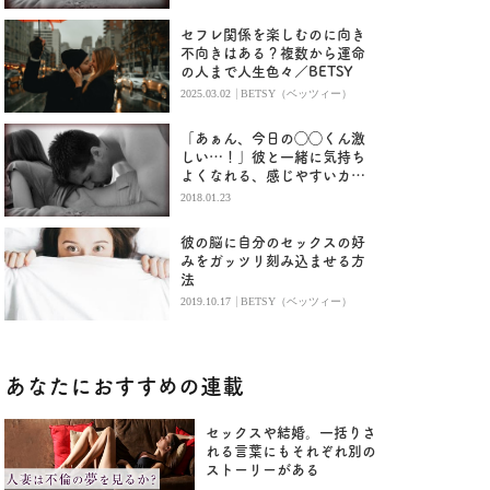
セフレ関係を楽しむのに向き
不向きはある？複数から運命
の人まで人生色々／BETSY
|
2025.03.02
BETSY（ベッツィー）
「あぁん、今日の◯◯くん激
しい…！」彼と一緒に気持ち
よくなれる、感じやすいカラ
ダ作りとは？
2018.01.23
彼の脳に自分のセックスの好
みをガッツリ刻み込ませる方
法
|
2019.10.17
BETSY（ベッツィー）
あなたにおすすめの連載
セックスや結婚。一括りさ
れる言葉にもそれぞれ別の
ストーリーがある