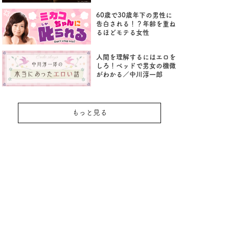
60歳で30歳年下の男性に
告白される！？年齢を重ね
るほどモテる女性
人間を理解するにはエロを
しろ！ベッドで男女の機微
がわかる／中川淳一郎
もっと見る