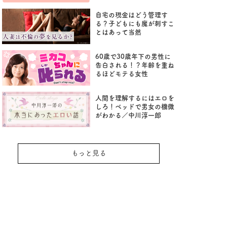
自宅の現金はどう管理す
る？子どもにも魔が刺すこ
とはあって当然
60歳で30歳年下の男性に
告白される！？年齢を重ね
るほどモテる女性
人間を理解するにはエロを
しろ！ベッドで男女の機微
がわかる／中川淳一郎
もっと見る