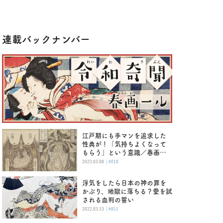
連載バックナンバー
江戸期にも手マンを追求した
性典が！「気持ちよくなって
もらう」という意識／春画―
ル
|
2023.03.08
#018
浮気をしたら日本の神の罪を
かぶり、地獄に落ちる？愛を試
される血判の誓い
|
2022.03.13
#051