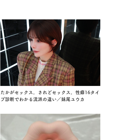
たかがセックス。されどセックス。性癖16タイ
プ診断でわかる流派の違い／妹尾ユウカ