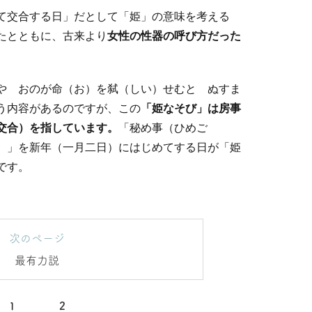
て交合する日」だとして「姫」の意味を考える
たとともに、古来より
女性の性器の呼び方だった
。
や おのが命（お）を弑（しい）せむと ぬすま
う内容があるのですが、この
「姫なそび」は房事
交合）を指しています。
「秘め事（ひめご
）」を新年（一月二日）にはじめてする日が「姫
です。
次のページ
最有力説
1
2