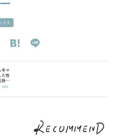
ックス
も手マ
した性
気持ち
|
てもら
#018
う意識
ル