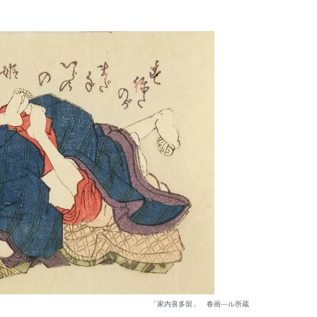
「家内喜多留」 春画―ル所蔵