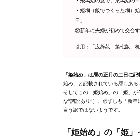
・飛馬始の意で、乗馬始の日
・姫糊（飯でつくった糊）始
日。
②新年に夫婦が初めて交合す
引用：「広辞苑 第七版」机
「姫始め」は暦の正月の二日に記
始め」と記載されている暦もある
そしてこの「姫始め」の「姫」が
な”諸説あり”）、必ずしも「新
言う訳ではないようです。
「姫始め」の「姫」