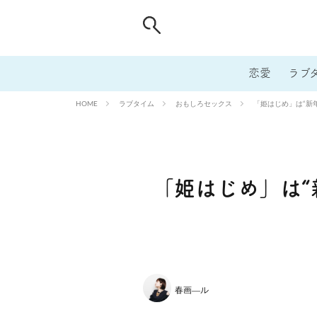
恋愛
ラブ
ラブタイム
おもしろセックス
「姫はじめ」は“新
HOME
「姫はじめ」は“
春画―ル