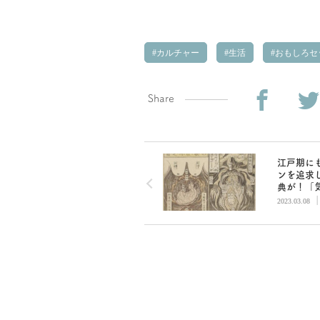
カルチャー
生活
おもしろセ
Share
江戸期に
ンを追求
典が！「
よくなっ
2023.03.08
う」とい
／春画―