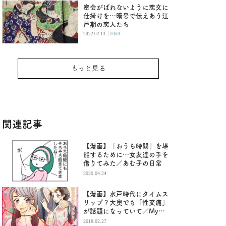
密会がばれないように恋文に
仕掛けを…暗号で伝えあう江
戸期の恋人たち
|
2022.02.13
#050
もっと見る
関連記事
【漫画】「おうち時間」を堪
能するために…女友達の手を
借りてみた／あむ子の日常
2020.04.24
【漫画】水戸時代にタイムス
リップ？大奥でも「性交痛」
が話題になっていて／My
roots（２）
2018.02.27