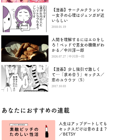
【漫画】サークルクラッシャ
ー女子の心理はジェンガが近
いらしい
2018.01.19
人間を理解するにはエロをし
ろ！ベッドで男女の機微がわ
かる／中川淳一郎
|
2026.07.27
中川淳一郎
【漫画】少し強引で激しく
て…「求め合う」セックス／
恋のユウウツ（5）
2017.10.03
あなたにおすすめの連載
人生はアップデートしても
セックスだけは昔のまま？
／BETSY